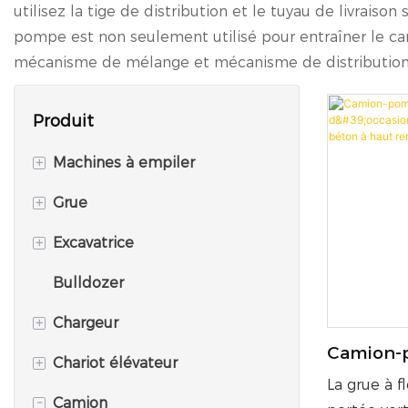
utilisez la tige de distribution et le tuyau de livrai
pompe est non seulement utilisé pour entraîner le c
mécanisme de mélange et mécanisme de distribution
Produit
+
Machines à empiler
+
Grue
Appareil de forage rotatif
+
Excavatrice
Pince à diaphragme mural
Camion-grue
Bulldozer
Coupe-tranchée
Grue tout terrain
Pelle sur chenilles
+
Chargeur
Marteau vibro hydraulique
Grue tout-terrain
Pelle sur pneus
Camion-
+
Chariot élévateur
Grue montée sur camion
Chargeuse sur pneus
Zoomlion
La grue à f
-
(2013) -
Camion
Grue sur chenilles
Chargeuse-pelleteuse
Chariot élévateur diesel