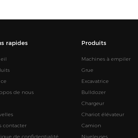
ns rapides
Produits
eil
Machines à empiler
uits
Grue
ice
Excavatrice
opos de nous
Bulldozer
Chargeur
elles
Chariot élévateur
 contacter
Camion
tique de confidentialité
Niveleuses