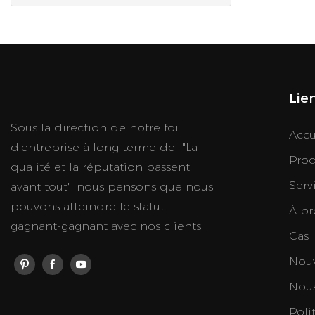
Lie
Sous la direction de notre foi
Accu
d'entreprise à long terme de "La
Prod
qualité et la réputation passent
Serv
avant tout", nous pensons que nous
pouvons atteindre le statut
À pr
gagnant-gagnant avec nos clients.
Cas
Nouv
Nous
Poli