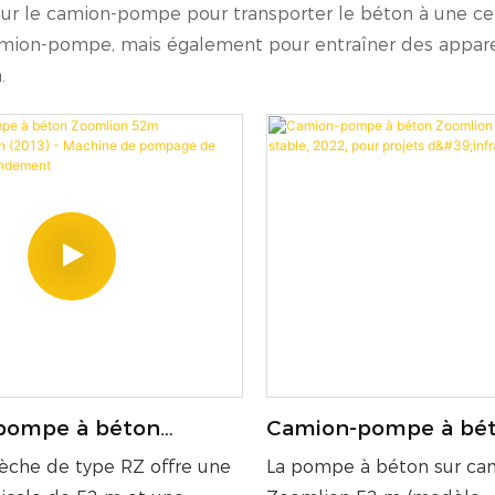
son sur le camion-pompe pour transporter le béton à une 
amion-pompe, mais également pour entraîner des apparei
.
pompe à béton
Camion-pompe à bé
 52m d'occasion
Zoomlion 52 m, flèch
lèche de type RZ offre une
La pompe à béton sur ca
 Machine de pompage
2022, pour projets