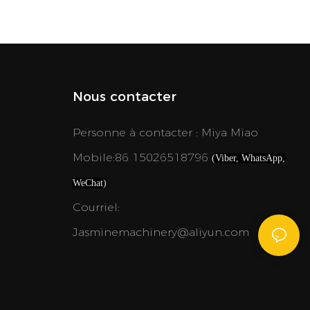
premier camion-pompe à 5 essieux de
55 tonnes et de 70 mètres de long,
établissant ainsi une référence dans le
secteur et consolidant sa position de
leader.
Nous contacter
Personne à contacter : Miya Miao
Mobile:86 15026518796
(Viber, WhatsApp,
WeChat)
Courriel:
Jasminemachinery@aliyun.com