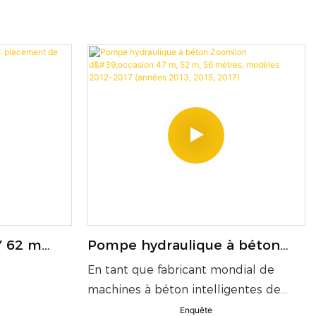
grande hauteur
de 2022 est
mance
es de
 les
ds chantiers.
èche RZ à 6
e verticale
rizontale de
le, d'un
cé et d'une
le délivre
 62 m
Pompe hydraulique à béton
m³/h et une
 béton
Zoomlion d'occasion 47 m, 52
En tant que fabricant mondial de
9 MPa. Ce
m, 56 mètres, modèles 2012-
machines à béton intelligentes de
 par sa
2017 (années 2013, 2015, 2017)
premier plan, Zoomlion a toujours suivi
Enquête