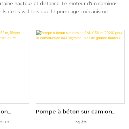
certaine hauteur et distance. Le moteur d'un camion-
ls de travail tels que le pompage. mécanisme,
ton
Pompe à béton sur camion
e stable,
SANY 56 m (2020) pour la
mion
Enquête
construction d'immeubles de