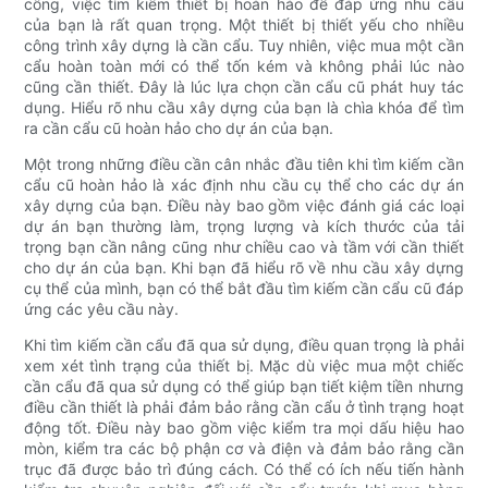
công, việc tìm kiếm thiết bị hoàn hảo để đáp ứng nhu cầu
của bạn là rất quan trọng. Một thiết bị thiết yếu cho nhiều
công trình xây dựng là cần cẩu. Tuy nhiên, việc mua một cần
cẩu hoàn toàn mới có thể tốn kém và không phải lúc nào
cũng cần thiết. Đây là lúc lựa chọn cần cẩu cũ phát huy tác
dụng. Hiểu rõ nhu cầu xây dựng của bạn là chìa khóa để tìm
ra cần cẩu cũ hoàn hảo cho dự án của bạn.
Một trong những điều cần cân nhắc đầu tiên khi tìm kiếm cần
cẩu cũ hoàn hảo là xác định nhu cầu cụ thể cho các dự án
xây dựng của bạn. Điều này bao gồm việc đánh giá các loại
dự án bạn thường làm, trọng lượng và kích thước của tải
trọng bạn cần nâng cũng như chiều cao và tầm với cần thiết
cho dự án của bạn. Khi bạn đã hiểu rõ về nhu cầu xây dựng
cụ thể của mình, bạn có thể bắt đầu tìm kiếm cần cẩu cũ đáp
ứng các yêu cầu này.
Khi tìm kiếm cần cẩu đã qua sử dụng, điều quan trọng là phải
xem xét tình trạng của thiết bị. Mặc dù việc mua một chiếc
cần cẩu đã qua sử dụng có thể giúp bạn tiết kiệm tiền nhưng
điều cần thiết là phải đảm bảo rằng cần cẩu ở tình trạng hoạt
động tốt. Điều này bao gồm việc kiểm tra mọi dấu hiệu hao
mòn, kiểm tra các bộ phận cơ và điện và đảm bảo rằng cần
trục đã được bảo trì đúng cách. Có thể có ích nếu tiến hành