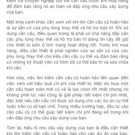
kiểm tra chuyên nghiệp đối với cần cẩu trước khi mua hàng
để đảm bảo rằng nó an toàn và đáp ứng nhu cầu xây dựng
của bạn.
Một khía cạnh khác cần xem xét khi tìm cần cẩu cũ hoàn hảo
là sự sẵn có của phụ tùng thay thế và hỗ trợ bảo trì. Khi sử
dụng cần cẩu, điều quan trọng là phải có khả năng tiếp cận
các phụ tùng thay thế và hỗ trợ bảo trì đáng tin cậy để giữ
cho thiết bị luôn ở tình trạng hoạt động tốt. Trước khi mua
hàng, điều cần thiết là phải nghiên cứu sự sẵn có của các
phụ tùng thay thế cho kiểu cần cẩu cụ thể và đảm bảo rằng
có những kỹ thuật viên có trình độ có thể bảo trì và sửa chữa
khi cần.
Hơn nữa, việc tìm kiếm cần cẩu cũ hoàn hảo liên quan đến
việc xem xét hiệu quả chi phí của thiết bị. Mặc dù mua một
cần cẩu hoàn toàn mới có vẻ là lựa chọn tốt nhất nhưng nó
không phải lúc nào cũng là giải pháp tiết kiệm chi phí nhất,
đặc biệt nếu cần cẩu chỉ được sử dụng cho các dự án cụ thể
hoặc trên cơ sở hạn chế. Trong nhiều trường hợp, đầu tư vào
cần cẩu cũ có thể giúp tiết kiệm chi phí đáng kể trong khi
vẫn đáp ứng nhu cầu xây dựng của bạn.
Tóm lại, hiểu rõ nhu cầu xây dựng của bạn là điều cần thiết
khi tìm kiếm cần cẩu cũ hoàn hảo cho các dự án của bạn.