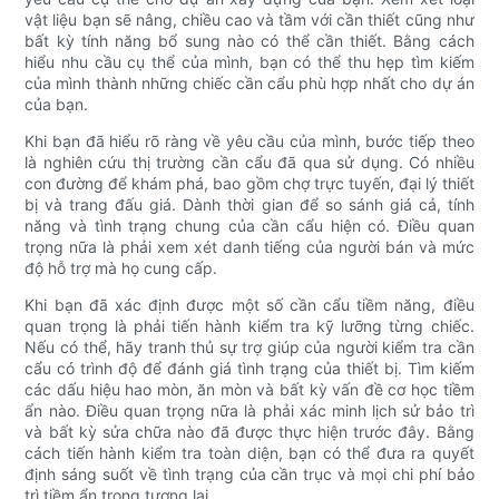
vật liệu bạn sẽ nâng, chiều cao và tầm với cần thiết cũng như
bất kỳ tính năng bổ sung nào có thể cần thiết. Bằng cách
hiểu nhu cầu cụ thể của mình, bạn có thể thu hẹp tìm kiếm
của mình thành những chiếc cần cẩu phù hợp nhất cho dự án
của bạn.
Khi bạn đã hiểu rõ ràng về yêu cầu của mình, bước tiếp theo
là nghiên cứu thị trường cần cẩu đã qua sử dụng. Có nhiều
con đường để khám phá, bao gồm chợ trực tuyến, đại lý thiết
bị và trang đấu giá. Dành thời gian để so sánh giá cả, tính
năng và tình trạng chung của cần cẩu hiện có. Điều quan
trọng nữa là phải xem xét danh tiếng của người bán và mức
độ hỗ trợ mà họ cung cấp.
Khi bạn đã xác định được một số cần cẩu tiềm năng, điều
quan trọng là phải tiến hành kiểm tra kỹ lưỡng từng chiếc.
Nếu có thể, hãy tranh thủ sự trợ giúp của người kiểm tra cần
cẩu có trình độ để đánh giá tình trạng của thiết bị. Tìm kiếm
các dấu hiệu hao mòn, ăn mòn và bất kỳ vấn đề cơ học tiềm
ẩn nào. Điều quan trọng nữa là phải xác minh lịch sử bảo trì
và bất kỳ sửa chữa nào đã được thực hiện trước đây. Bằng
cách tiến hành kiểm tra toàn diện, bạn có thể đưa ra quyết
định sáng suốt về tình trạng của cần trục và mọi chi phí bảo
trì tiềm ẩn trong tương lai.