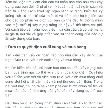
Tóm lại, việc tìm kiếm cần cẩu cũ hoàn hảo cho nhu cầu xây
dựng của bạn đòi hỏi phải xem xét cẩn thận cả ngân sách và
bảo trì. Bằng cách thiết lập ngân sách rõ ràng, kiểm tra kỹ
lưỡng lịch sử bảo trì của thiết bị và đảm bảo hỗ trợ liên tục
cho các bộ phận và dịch vụ, bạn có thể đầu tư thông minh
vào một thiết bị xây dựng đáng tin cậy và tiết kiệm chi phí.
Với cách tiếp cận phù hợp, việc mua cần cẩu cũ có thể mang
lại giá trị lâu dài và góp phần vào sự thành công của các dự
án xây dựng của bạn.
- Đưa ra quyết định cuối cùng và mua hàng
Tìm kiếm cần cẩu cũ hoàn hảo cho nhu cầu xây dựng của
bạn - Đưa ra quyết định cuối cùng và mua hàng
Khi tìm kiếm cần cẩu cũ hoàn hảo cho nhu cầu xây dựng của
bạn, quá trình này có thể vừa thú vị vừa khó khăn. Có nhiều
yếu tố cần xem xét và việc đưa ra quyết định mua hàng cuối
cùng đòi hỏi phải cân nhắc và nghiên cứu cẩn thận. Trong
bài viết này, chúng ta sẽ khám phá các bước chính để tìm và
mua cần cẩu cũ đáp ứng các yêu cầu xây dựng cụ thể của
bạn.
Đầu tiên và quan trọng nhất, điều cần thiết là xác định các
yêu cầu cụ thể cho dự án xây dựng của bạn. Xem xét loại