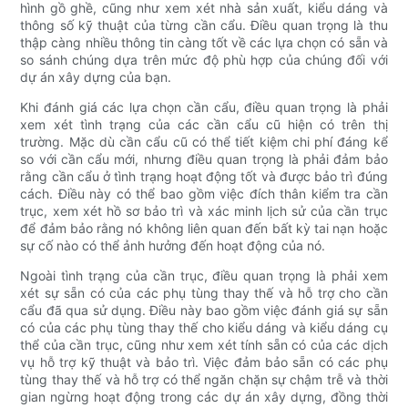
hình gồ ghề, cũng như xem xét nhà sản xuất, kiểu dáng và
thông số kỹ thuật của từng cần cẩu. Điều quan trọng là thu
thập càng nhiều thông tin càng tốt về các lựa chọn có sẵn và
so sánh chúng dựa trên mức độ phù hợp của chúng đối với
dự án xây dựng của bạn.
Khi đánh giá các lựa chọn cần cẩu, điều quan trọng là phải
xem xét tình trạng của các cần cẩu cũ hiện có trên thị
trường. Mặc dù cần cẩu cũ có thể tiết kiệm chi phí đáng kể
so với cần cẩu mới, nhưng điều quan trọng là phải đảm bảo
rằng cần cẩu ở tình trạng hoạt động tốt và được bảo trì đúng
cách. Điều này có thể bao gồm việc đích thân kiểm tra cần
trục, xem xét hồ sơ bảo trì và xác minh lịch sử của cần trục
để đảm bảo rằng nó không liên quan đến bất kỳ tai nạn hoặc
sự cố nào có thể ảnh hưởng đến hoạt động của nó.
Ngoài tình trạng của cần trục, điều quan trọng là phải xem
xét sự sẵn có của các phụ tùng thay thế và hỗ trợ cho cần
cẩu đã qua sử dụng. Điều này bao gồm việc đánh giá sự sẵn
có của các phụ tùng thay thế cho kiểu dáng và kiểu dáng cụ
thể của cần trục, cũng như xem xét tính sẵn có của các dịch
vụ hỗ trợ kỹ thuật và bảo trì. Việc đảm bảo sẵn có các phụ
tùng thay thế và hỗ trợ có thể ngăn chặn sự chậm trễ và thời
gian ngừng hoạt động trong các dự án xây dựng, đồng thời