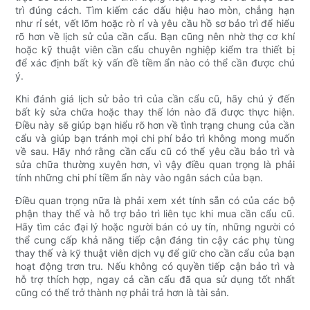
trì đúng cách. Tìm kiếm các dấu hiệu hao mòn, chẳng hạn
như rỉ sét, vết lõm hoặc rò rỉ và yêu cầu hồ sơ bảo trì để hiểu
rõ hơn về lịch sử của cần cẩu. Bạn cũng nên nhờ thợ cơ khí
hoặc kỹ thuật viên cần cẩu chuyên nghiệp kiểm tra thiết bị
để xác định bất kỳ vấn đề tiềm ẩn nào có thể cần được chú
ý.
Khi đánh giá lịch sử bảo trì của cần cẩu cũ, hãy chú ý đến
bất kỳ sửa chữa hoặc thay thế lớn nào đã được thực hiện.
Điều này sẽ giúp bạn hiểu rõ hơn về tình trạng chung của cần
cẩu và giúp bạn tránh mọi chi phí bảo trì không mong muốn
về sau. Hãy nhớ rằng cần cẩu cũ có thể yêu cầu bảo trì và
sửa chữa thường xuyên hơn, vì vậy điều quan trọng là phải
tính những chi phí tiềm ẩn này vào ngân sách của bạn.
Điều quan trọng nữa là phải xem xét tính sẵn có của các bộ
phận thay thế và hỗ trợ bảo trì liên tục khi mua cần cẩu cũ.
Hãy tìm các đại lý hoặc người bán có uy tín, những người có
thể cung cấp khả năng tiếp cận đáng tin cậy các phụ tùng
thay thế và kỹ thuật viên dịch vụ để giữ cho cần cẩu của bạn
hoạt động trơn tru. Nếu không có quyền tiếp cận bảo trì và
hỗ trợ thích hợp, ngay cả cần cẩu đã qua sử dụng tốt nhất
cũng có thể trở thành nợ phải trả hơn là tài sản.