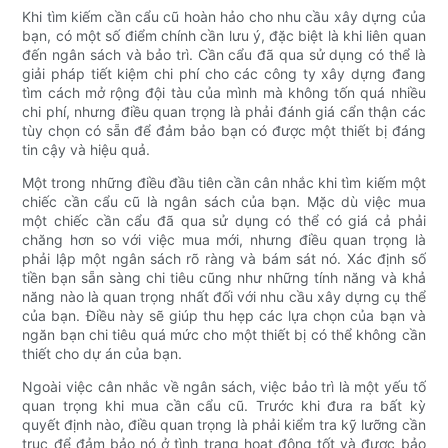
Khi tìm kiếm cần cẩu cũ hoàn hảo cho nhu cầu xây dựng của
bạn, có một số điểm chính cần lưu ý, đặc biệt là khi liên quan
đến ngân sách và bảo trì. Cần cẩu đã qua sử dụng có thể là
giải pháp tiết kiệm chi phí cho các công ty xây dựng đang
tìm cách mở rộng đội tàu của mình mà không tốn quá nhiều
chi phí, nhưng điều quan trọng là phải đánh giá cẩn thận các
tùy chọn có sẵn để đảm bảo bạn có được một thiết bị đáng
tin cậy và hiệu quả.
Một trong những điều đầu tiên cần cân nhắc khi tìm kiếm một
chiếc cần cẩu cũ là ngân sách của bạn. Mặc dù việc mua
một chiếc cần cẩu đã qua sử dụng có thể có giá cả phải
chăng hơn so với việc mua mới, nhưng điều quan trọng là
phải lập một ngân sách rõ ràng và bám sát nó. Xác định số
tiền bạn sẵn sàng chi tiêu cũng như những tính năng và khả
năng nào là quan trọng nhất đối với nhu cầu xây dựng cụ thể
của bạn. Điều này sẽ giúp thu hẹp các lựa chọn của bạn và
ngăn bạn chi tiêu quá mức cho một thiết bị có thể không cần
thiết cho dự án của bạn.
Ngoài việc cân nhắc về ngân sách, việc bảo trì là một yếu tố
quan trọng khi mua cần cẩu cũ. Trước khi đưa ra bất kỳ
quyết định nào, điều quan trọng là phải kiểm tra kỹ lưỡng cần
trục để đảm bảo nó ở tình trạng hoạt động tốt và được bảo