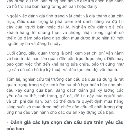
xây dựng cụ thể. Bạn cũng nên hỏi về các lựa chọn bảo hành
và hỗ trợ sau bán hàng từ người bán hoặc đại lý.
Ngoài việc đánh giá tình trạng vật chất và giá thành của cần
trục, điều quan trọng là phải xem xét danh tiếng và độ tin
cậy của người bán hoặc đại lý. Nghiên cứu đánh giá của
khách hàng, lời chứng thực và chứng nhận trong ngành có
thể giúp đảm bảo rằng giao dịch mua được thực hiện từ một
nguồn uy tín và đáng tin cậy.
Cuối cùng, điều quan trọng là phải xem xét chi phí vận hành
và bảo trì dài hạn liên quan đến cần trục được chọn. Điều này
bao gồm việc tính đến khả năng sửa chữa, bảo trì cũng như
sự sẵn có của hỗ trợ kỹ thuật và đào tạo cho đội vận hành.
Tóm lại, nghiên cứu thị trường cần cẩu đã qua sử dụng là rất
quan trọng trong việc tìm kiếm sự phù hợp hoàn hảo cho nhu
cầu xây dựng của bạn. Bằng cách đánh giá kỹ lưỡng các
yêu cầu cụ thể, tình trạng, giá cả, độ tin cậy của người bán
và chi phí dài hạn, bạn có thể đưa ra quyết định mua hàng
sáng suốt và mua được một chiếc cần cẩu cũ chất lượng đáp
ứng nhu cầu vận hành cho các dự án xây dựng của bạn.
- Đánh giá các lựa chọn cần cẩu dựa trên yêu cầu
của bạn