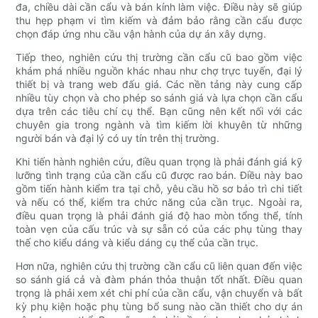
đa, chiều dài cần cẩu và bán kính làm việc. Điều này sẽ giúp
thu hẹp phạm vi tìm kiếm và đảm bảo rằng cần cẩu được
chọn đáp ứng nhu cầu vận hành của dự án xây dựng.
Tiếp theo, nghiên cứu thị trường cần cẩu cũ bao gồm việc
khám phá nhiều nguồn khác nhau như chợ trực tuyến, đại lý
thiết bị và trang web đấu giá. Các nền tảng này cung cấp
nhiều tùy chọn và cho phép so sánh giá và lựa chọn cần cẩu
dựa trên các tiêu chí cụ thể. Bạn cũng nên kết nối với các
chuyên gia trong ngành và tìm kiếm lời khuyên từ những
người bán và đại lý có uy tín trên thị trường.
Khi tiến hành nghiên cứu, điều quan trọng là phải đánh giá kỹ
lưỡng tình trạng của cần cẩu cũ được rao bán. Điều này bao
gồm tiến hành kiểm tra tại chỗ, yêu cầu hồ sơ bảo trì chi tiết
và nếu có thể, kiểm tra chức năng của cần trục. Ngoài ra,
điều quan trọng là phải đánh giá độ hao mòn tổng thể, tính
toàn vẹn của cấu trúc và sự sẵn có của các phụ tùng thay
thế cho kiểu dáng và kiểu dáng cụ thể của cần trục.
Hơn nữa, nghiên cứu thị trường cần cẩu cũ liên quan đến việc
so sánh giá cả và đàm phán thỏa thuận tốt nhất. Điều quan
trọng là phải xem xét chi phí của cần cẩu, vận chuyển và bất
kỳ phụ kiện hoặc phụ tùng bổ sung nào cần thiết cho dự án