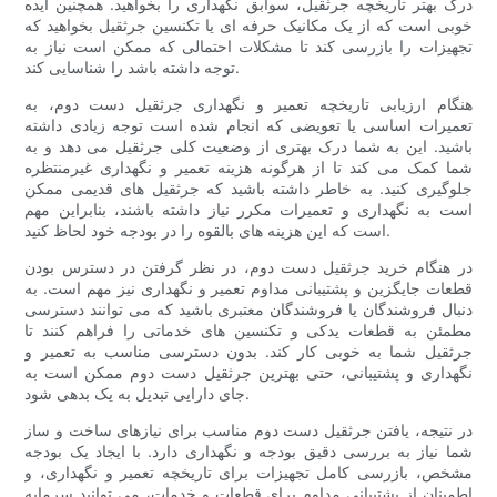
درک بهتر تاریخچه جرثقیل، سوابق نگهداری را بخواهید. همچنین ایده
خوبی است که از یک مکانیک حرفه ای یا تکنسین جرثقیل بخواهید که
تجهیزات را بازرسی کند تا مشکلات احتمالی که ممکن است نیاز به
توجه داشته باشد را شناسایی کند.
هنگام ارزیابی تاریخچه تعمیر و نگهداری جرثقیل دست دوم، به
تعمیرات اساسی یا تعویضی که انجام شده است توجه زیادی داشته
باشید. این به شما درک بهتری از وضعیت کلی جرثقیل می دهد و به
شما کمک می کند تا از هرگونه هزینه تعمیر و نگهداری غیرمنتظره
جلوگیری کنید. به خاطر داشته باشید که جرثقیل های قدیمی ممکن
است به نگهداری و تعمیرات مکرر نیاز داشته باشند، بنابراین مهم
است که این هزینه های بالقوه را در بودجه خود لحاظ کنید.
در هنگام خرید جرثقیل دست دوم، در نظر گرفتن در دسترس بودن
قطعات جایگزین و پشتیبانی مداوم تعمیر و نگهداری نیز مهم است. به
دنبال فروشندگان یا فروشندگان معتبری باشید که می توانند دسترسی
مطمئن به قطعات یدکی و تکنسین های خدماتی را فراهم کنند تا
جرثقیل شما به خوبی کار کند. بدون دسترسی مناسب به تعمیر و
نگهداری و پشتیبانی، حتی بهترین جرثقیل دست دوم ممکن است به
جای دارایی تبدیل به یک بدهی شود.
در نتیجه، یافتن جرثقیل دست دوم مناسب برای نیازهای ساخت و ساز
شما نیاز به بررسی دقیق بودجه و نگهداری دارد. با ایجاد یک بودجه
مشخص، بازرسی کامل تجهیزات برای تاریخچه تعمیر و نگهداری، و
اطمینان از پشتیبانی مداوم برای قطعات و خدمات، می توانید سرمایه