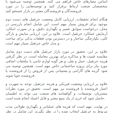
اساس معیارهای خاص فراهم می کنند. همچنین توصیه می‌شود با
متخصصان صنعت ارتباط برقرار کنید و توصیه‌هایی را در مورد
فروشندگان و فروشندگان معتبر در بازار جستجو کنید.
هنگام انجام تحقیقات، ارزیابی کامل وضعیت جرثقیل های دست دوم
موجود برای فروش بسیار مهم است. این شامل انجام بازرسی در
محل، درخواست سوابق تعمیر و نگهداری دقیق، و در صورت امکان،
آزمایش عملکرد جرثقیل است. علاوه بر این، ارزیابی سایش و پارگی
کلی، یکپارچگی ساختار و در دسترس بودن قطعات یدکی برای ساخت
و مدل خاص جرثقیل بسیار مهم است.
علاوه بر این، تحقیق در مورد بازار جرثقیل های دست دوم شامل
مقایسه قیمت ها و مذاکره برای بهترین معامله است. در نظر گرفتن
هزینه جرثقیل، حمل و نقل، و هر گونه لوازم جانبی یا ملحقات اضافی
مورد نیاز برای پروژه ساختمانی خاص مهم است. همچنین توصیه می
شود گزینه های گارانتی و پشتیبانی پس از فروش را از فروشنده یا
فروشنده جویا شوید.
علاوه بر ارزیابی وضعیت فیزیکی و هزینه جرثقیل، توجه به شهرت و
اعتبار فروشنده یا فروشنده نیز مهم است. تحقیق در مورد نظرات
مشتریان، توصیفات، و گواهینامه های صنعت می تواند به اطمینان
حاصل شود که خرید از یک منبع معتبر و قابل اعتماد انجام شده است.
در نهایت، مهم است که هزینه های عملیاتی و نگهداری طولانی مدت
مربوط به جرثقیل انتخاب شده را در نظر بگیرید. این شامل در نظر