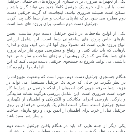
یکی از تجهیزات ضروری برای بسیاری از پروژه های ساختمانی جرثقیل
است. با این حال، خرید یک جرثقیل کاملاً جدید می تواند گران باشد و
ممکن است همیشه ضروری نباشد. اینجاست که گزینه جرثقیل دست
دوم مطرح می شود. درک نیازهای ساخت و ساز شما کلید پیدا کردن
جرثقیل دست دوم مناسب برای پروژه های شما است.
یکی از اولین ملاحظات در یافتن جرثقیل دست دوم مناسب، تعیین
نیازهای خاص پروژه های ساختمانی شما است. این شامل ارزیابی
انواع پروژه هایی است که معمولاً روی آنها کار می کنید، وزن و اندازه
بارهایی که باید بلند کنید، و ارتفاع و دسترسی مورد نیاز برای پروژه
های شما. هنگامی که درک روشنی از نیازهای ساخت و ساز خاص خود
داشتید، می توانید شروع به جستجوی جرثقیل دست دومی کنید که این
الزامات را برآورده کند.
هنگام جستجوی جرثقیل دست دوم، مهم است که وضعیت تجهیزات را
در نظر بگیرید. در حالی که خرید یک جرثقیل مستعمل می تواند در
هزینه شما صرفه جویی کند، اطمینان از اینکه جرثقیل در شرایط کار
خوب است ضروری است. این شامل بررسی هرگونه نشانه ساییدگی
و پارگی، بازرسی اجزای مکانیکی و الکتریکی و اطمینان از نگهداری
صحیح جرثقیل است. ممکن است انجام یک بازرسی حرفه ای بر روی
جرثقیل قبل از خرید برای اطمینان از ایمن بودن و رفع نیازهای ساخت
و ساز شما مفید باشد.
یکی دیگر از جنبه هایی که باید در هنگام یافتن جرثقیل دست دوم
مناسب در نظر گرفت، در دسترس بودن قطعات یدکی و پشتیبانی