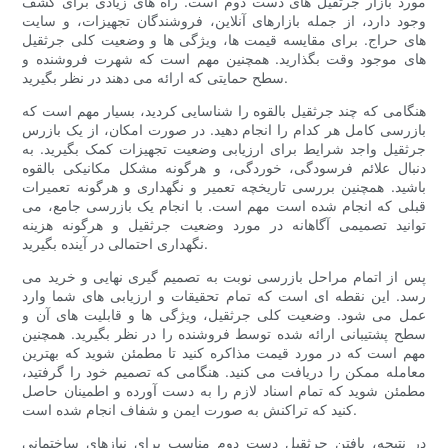
مورد بازار جرثقیل های دست دوم است. راه های زیادی برای کشف
وجود دارد، از جمله بازارهای آنلاین، فروشندگان تجهیزات، و سایت
های حراج. برای مقایسه قیمت ها، ویژگی ها و وضعیت کلی جرثقیل
های موجود وقت بگذارید. همچنین مهم است که شهرت فروشنده و
سطح حمایتی که ارائه می دهند در نظر بگیرید.
هنگامی که چند جرثقیل بالقوه را شناسایی کردید، بسیار مهم است که
بازرسی کامل هر کدام را انجام دهید. در صورت امکان، از یک بازرس
جرثقیل واجد شرایط برای ارزیابی وضعیت تجهیزات کمک بگیرید. به
دنبال علائم فرسودگی، خوردگی، و هرگونه مشکل مکانیکی بالقوه
باشید. همچنین بررسی تاریخچه تعمیر و نگهداری و هرگونه تعمیرات
قبلی که انجام شده است مهم است. با انجام یک بازرسی جامع، می
توانید تصمیمی آگاهانه در مورد وضعیت جرثقیل و هرگونه هزینه
نگهداری احتمالی در آینده بگیرید.
پس از اتمام مراحل بازرسی نوبت به تصمیم گیری نهایی و خرید می
رسد. این نقطه ای است که تمام تحقیقات و ارزیابی های شما وارد
عمل می شود. وضعیت کلی جرثقیل، ویژگی ها و قابلیت های آن و
سطح پشتیبانی ارائه شده توسط فروشنده را در نظر بگیرید. همچنین
مهم است که در مورد قیمت مذاکره کنید تا مطمئن شوید که بهترین
معامله ممکن را دریافت می کنید. هنگامی که تصمیم خود را گرفتید،
مطمئن شوید که تمام اسناد لازم را به دست آورده و اطمینان حاصل
کنید که تراکنش به صورت ایمن و شفاف انجام شده است.
در نتیجه، یافتن جرثقیل دست دوم مناسب برای نیازهای ساختمانی