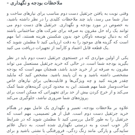
- ملاحظات بودجه و نگهداری
وقتی نوبت به یافتن جرثقیل دست دوم مناسب برای نیازهای ساخت و
ساز شما می رسد، باید چند ملاحظات کلیدی را در نظر داشته باشید،
به خصوص در مورد بودجه و نگهداری. جرثقیل های دست دوم می
توانند یک راه حل مقرون به صرفه برای شرکت های ساختمانی باشند
که به دنبال توسعه ناوگان خود بدون شکستن هزینه هستند، اما مهم
است که گزینه های موجود را به دقت ارزیابی کنید تا مطمئن شوید که
یک قطعه قابل اعتماد و کارآمد از تجهیزات دریافت می کنید.
یکی از اولین مواردی که در جستجوی جرثقیل دست دوم باید در نظر
بگیرید بودجه شما است. در حالی که خرید جرثقیل مستعمل می تواند
مقرون به صرفه تر از خرید جدید باشد، همچنان مهم است که بودجه
مشخصی داشته باشید و به آن پایبند باشید. مشخص کنید که مایلید
چقدر هزینه کنید و چه ویژگی‌ها و قابلیت‌هایی برای نیازهای خاص
ساخت‌وساز شما مهم هستند. این به محدود کردن گزینه‌های شما کمک
می‌کند و از خرج کردن بیش از حد برای تجهیزاتی که ممکن است برای
پروژه‌های شما ضروری نباشد، جلوگیری می‌کند.
علاوه بر ملاحظات بودجه، تعمیر و نگهداری یک عامل مهم در هنگام
خرید جرثقیل دست دوم است. قبل از هر تصمیمی، مهم است که
جرثقیل را به طور کامل بررسی کنید تا مطمئن شوید که در شرایط
کار خوب است و به درستی نگهداری شده است. به دنبال علائم
ساییدگی و پارگی مانند زنگ زدگی، فرورفتگی یا نشتی باشید و برای