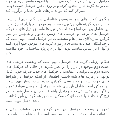
جرثقیل در آن کار خواهد کرد، می باشد. با تعریف واضح نیازهای خود،
می توانید گزینه ها را محدود کرده و بر روی یافتن جرثقیل دست دومی
تمرکز کنید که بتواند نیازهای خاص شما را برآورده کند.
هنگامی که نیازهای شما به وضوح شناسایی شد، گام بعدی این است
که در مورد گزینه های جرثقیل دست دوم موجود در بازار تحقیق کنید.
این شامل بررسی انواع مختلف جرثقیل ها مانند جرثقیل های متحرک،
جرثقیل های برجی و جرثقیل های زمین ناهموار و همچنین در نظر
گرفتن سازندگان، مدل ها و مشخصات هر جرثقیل است. مهم است که
تا حد امکان اطلاعات بیشتری در مورد گزینه های موجود جمع آوری کنید
و آنها را بر اساس مناسب بودن آنها برای پروژه ساختمانی خود مقایسه
کنید.
هنگام ارزیابی گزینه های جرثقیل، مهم است که وضعیت جرثقیل های
دست دوم موجود در بازار را در نظر بگیرید. در حالی که جرثقیل های
دست دوم می توانند در مقایسه با جرثقیل های جدید صرفه جویی قابل
توجهی در هزینه ها داشته باشند، اطمینان از اینکه جرثقیل در شرایط
کاری خوب است و به درستی نگهداری شده است بسیار مهم است.
این ممکن است شامل بازرسی شخصاً جرثقیل، بررسی سوابق تعمیر
و نگهداری و تأیید تاریخچه جرثقیل باشد تا اطمینان حاصل شود که در
هیچ گونه حادثه یا حادثه ای که ممکن است بر عملکرد آن تأثیر گذاشته
باشد، دخیل نبوده است.
علاوه بر وضعیت جرثقیل، در نظر گرفتن وجود قطعات یدکی و
پشتیبانی برای جرثقیل دست دوم مهم است. این شامل ارزیابی در