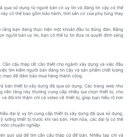
ã qua sử dụng từ người bán có uy tín và đáng tin cậy có thể
u này có thể bao gồm bảo hành, tính sẵn có của phụ tùng thay
bảo rằng bạn đang thực hiện một khoản đầu tư đúng đắn. Bằng
ọn người bán uy tín, bạn có thể tự tin đưa ra quyết định sáng
ạc. Cần cẩu tháp rất cần thiết cho ngành xây dựng và việc đầu
 việc tìm kiếm người bán đáng tin cậy và sản phẩm chất lượng
 các mẹo để đảm bảo mua hàng thành công.
a và bán thiết bị xây dựng đã qua sử dụng. Các trang web như
nền tảng này thường cung cấp nhiều lựa chọn thiết bị, cho
à đôi khi thậm chí cả video về thiết bị, giúp bạn hiểu rõ hơn
hiều đại lý uy tín cung cấp thiết bị xây dựng đã qua sử dụng,
 lưỡng thiết bị trước khi rao bán. Hơn nữa, các đại lý có thể
n môn chuyên nghiệp.
yên quý giá để tìm cần cẩu tháp cũ để bán. Nhiều tạp chí và