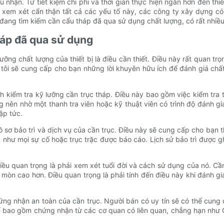
 nhận. Từ tiết kiệm chi phí và thời gian thực hiện ngắn hơn đến thiết
xem xét cẩn thận tất cả các yếu tố này, các công ty xây dựng có 
i đang tìm kiếm cần cẩu tháp đã qua sử dụng chất lượng, có rất nhiề
háp đã qua sử dụng
ưỡng chất lượng của thiết bị là điều cần thiết. Điều này rất quan 
 tôi sẽ cung cấp cho bạn những lời khuyên hữu ích để đánh giá ch
nh kiểm tra kỹ lưỡng cần trục tháp. Điều này bao gồm việc kiểm tra
 nên nhờ một thanh tra viên hoặc kỹ thuật viên có trình độ đánh gi
ập tức.
ồ sơ bảo trì và dịch vụ của cần trục. Điều này sẽ cung cấp cho bạn thô
như mọi sự cố hoặc trục trặc được báo cáo. Lịch sử bảo trì được g
ều quan trọng là phải xem xét tuổi đời và cách sử dụng của nó. Cầ
òn cao hơn. Điều quan trọng là phải tính đến điều này khi đánh giá 
hứng nhận an toàn của cần trục. Người bán có uy tín sẽ có thể cung
thể bao gồm chứng nhận từ các cơ quan có liên quan, chẳng hạn như 