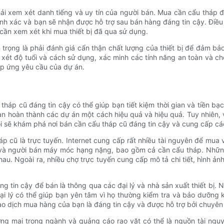
hải xem xét danh tiếng và uy tín của người bán. Mua cần cẩu tháp đ
ính xác và bạn sẽ nhận được hỗ trợ sau bán hàng đáng tin cậy. Điề
 cần xem xét khi mua thiết bị đã qua sử dụng.
n trọng là phải đánh giá cẩn thận chất lượng của thiết bị để đảm 
 xét độ tuổi và cách sử dụng, xác minh các tính năng an toàn và ch
áp ứng yêu cầu của dự án.
 tháp cũ đáng tin cậy có thể giúp bạn tiết kiệm thời gian và tiền b
bạn hoàn thành các dự án một cách hiệu quả và hiệu quả. Tuy nhiên,
 tôi sẽ khám phá nơi bán cần cẩu tháp cũ đáng tin cậy và cung cấp
áp cũ là trực tuyến. Internet cung cấp rất nhiều tài nguyên để mu
à người bán máy móc hạng nặng, bao gồm cả cần cẩu tháp. Những 
 Ngoài ra, nhiều chợ trực tuyến cung cấp mô tả chi tiết, hình ảnh v
tin cậy để bán là thông qua các đại lý và nhà sản xuất thiết bị. N
i lý có thể giúp bạn yên tâm vì họ thường kiểm tra và bảo dưỡng kỹ
o dịch mua hàng của bạn là đáng tin cậy và được hỗ trợ bởi chuyê
ơng mại trong ngành và quảng cáo rao vặt có thể là nguồn tài ngu