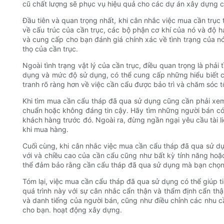
cũ chất lượng sẽ phục vụ hiệu quả cho các dự án xây dựng 
Đầu tiên và quan trọng nhất, khi cân nhắc việc mua cần trục t
về cấu trúc của cần trục, các bộ phận cơ khí của nó và độ h
và cung cấp cho bạn đánh giá chính xác về tình trạng của nó
thọ của cần trục.
Ngoài tình trạng vật lý của cần trục, điều quan trọng là phả
dụng và mức độ sử dụng, có thể cung cấp những hiểu biết có 
tranh rõ ràng hơn về việc cần cẩu được bảo trì và chăm sóc tố
Khi tìm mua cần cẩu tháp đã qua sử dụng cũng cần phải xem x
chuẩn hoặc không đáng tin cậy. Hãy tìm những người bán có 
khách hàng trước đó. Ngoài ra, đừng ngần ngại yêu cầu tài l
khi mua hàng.
Cuối cùng, khi cân nhắc việc mua cần cẩu tháp đã qua sử dụ
với và chiều cao của cần cẩu cũng như bất kỳ tính năng hoặ
thể đảm bảo rằng cần cẩu tháp đã qua sử dụng mà bạn chọn 
Tóm lại, việc mua cần cẩu tháp đã qua sử dụng có thể giúp ti
quá trình này với sự cân nhắc cẩn thận và thẩm định cẩn th
và danh tiếng của người bán, cũng như điều chỉnh các nhu cầ
cho bạn. hoạt động xây dựng.