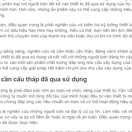
phân loại nơi người bán liệt kê các thiết bị đã qua sử dụng của 
mình hơn. Hơn nữa, những ấn phẩm này có thể cung cấp những hiểu bi
ng.
n, điều quan trọng là phải nghiên cứu và kiểm tra kỹ lưỡng thiết b
em có dấu hiệu hao mòn hay không. Nếu có thể, bạn nên lên lịch đến 
tranh thủ chuyên môn của thanh tra viên hoặc thợ cơ khí có trình độ 
 sự siêng năng, nghiên cứu và cân nhắc cẩn thận. Bằng cách khám 
thiết bị đã qua sử dụng và kết nối với những người bán đáng tin cậ
đầu tư vào một sản phẩm chất lượng đáp ứng nhu cầu xây dựng của m
 thể cung cấp giải pháp tiết kiệm chi phí cho nhu cầu xây dựng của
 cần cẩu tháp đã qua sử dụng
rọng là phải đảm bảo tính an toàn và chức năng của thiết bị. Cần c
 công ty muốn mở rộng đội tàu của mình hoặc đầu tư vào thiết bị mớ
o chúng đáp ứng các tiêu chuẩn an toàn và có thể hoạt động hiệu q
g là nghiên cứu những người bán và đại lý có uy tín. Làm việc với
y cơ xảy ra sự cố tiềm ẩn hoặc lo ngại về an toàn. Điều quan trọng 
o đã được thực hiện.