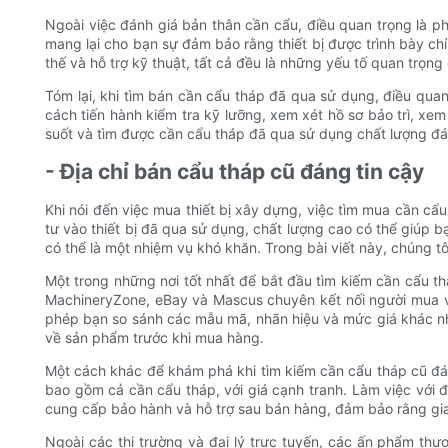
Ngoài việc đánh giá bản thân cần cẩu, điều quan trọng là p
mang lại cho bạn sự đảm bảo rằng thiết bị được trình bày ch
thế và hỗ trợ kỹ thuật, tất cả đều là những yếu tố quan trọng
Tóm lại, khi tìm bán cần cẩu tháp đã qua sử dụng, điều qua
cách tiến hành kiểm tra kỹ lưỡng, xem xét hồ sơ bảo trì, xem
suốt và tìm được cần cẩu tháp đã qua sử dụng chất lượng đ
- Địa chỉ bán cẩu tháp cũ đáng tin cậy
Khi nói đến việc mua thiết bị xây dựng, việc tìm mua cần cẩu
tư vào thiết bị đã qua sử dụng, chất lượng cao có thể giúp 
có thể là một nhiệm vụ khó khăn. Trong bài viết này, chúng
Một trong những nơi tốt nhất để bắt đầu tìm kiếm cần cẩu th
MachineryZone, eBay và Mascus chuyên kết nối người mua v
phép bạn so sánh các mẫu mã, nhãn hiệu và mức giá khác nhau.
về sản phẩm trước khi mua hàng.
Một cách khác để khám phá khi tìm kiếm cần cẩu tháp cũ đáng 
bao gồm cả cần cẩu tháp, với giá cạnh tranh. Làm việc với đạ
cung cấp bảo hành và hỗ trợ sau bán hàng, đảm bảo rằng gia
Ngoài các thị trường và đại lý trực tuyến, các ấn phẩm thư