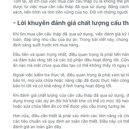
Tóm lại, lợi ích của việc mua cần cẩu tháp cũ là không thể phủ
được từ việc mua cần cẩu tháp đã qua sử dụng. Bằng cách 
sách, tiến trình và tính bền vững của họ. Đối với những ngườ
- Lời khuyên đánh giá chất lượng cẩu t
Khi tìm mua cần cẩu tháp đã qua sử dụng, việc đánh giá kỹ l
toàn, đáp ứng nhu cầu của dự án. Trong bài viết này, chúng
định sáng suốt trước khi mua hàng.
Đầu tiên và quan trọng nhất, điều quan trọng là phải tiến hà
và đảm bảo rằng tất cả các bộ phận đều hoạt động tốt. Cũng
ẩn nào mà mắt chưa qua đào tạo có thể không thấy rõ ngay l
Ngoài việc kiểm tra thực tế, điều quan trọng là phải xem lại h
bảo trì, mọi sửa chữa hoặc nâng cấp đã được thực hiện cũng 
bảo trì tốt và có khả năng ở tình trạng hoạt động tốt.
Khi đánh giá chất lượng của cần cẩu tháp đã qua sử dụng, đi
dụng trong các dự án đòi hỏi khắt khe có thể có mức độ hao m
hoặc sửa chữa tiềm ẩn có thể được yêu cầu trong tương lai.
Hơn nữa, điều cần thiết là phải xác minh các tính năng và c
các tiêu chuẩn và quy định an toàn cần thiết. Điều này có 
đánh giá an toàn gần đây.