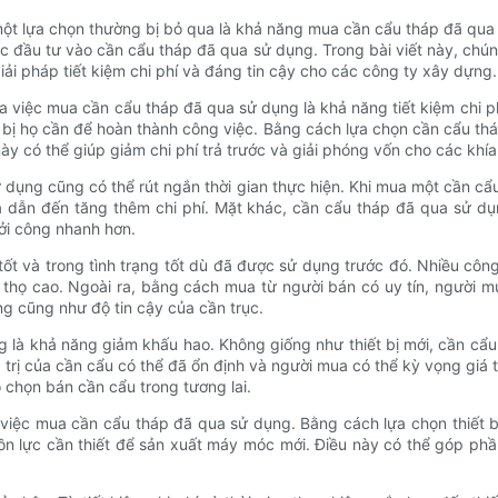
một lựa chọn thường bị bỏ qua là khả năng mua cần cẩu tháp đã qua s
iệc đầu tư vào cần cẩu tháp đã qua sử dụng. Trong bài viết này, chú
iải pháp tiết kiệm chi phí và đáng tin cậy cho các công ty xây dựng.
của việc mua cần cẩu tháp đã qua sử dụng là khả năng tiết kiệm chi 
t bị họ cần để hoàn thành công việc. Bằng cách lựa chọn cần cẩu t
này có thể giúp giảm chi phí trả trước và giải phóng vốn cho các khí
ử dụng cũng có thể rút ngắn thời gian thực hiện. Khi mua một cần cẩu
và dẫn đến tăng thêm chi phí. Mặt khác, cần cẩu tháp đã qua sử d
ởi công nhanh hơn.
t và trong tình trạng tốt dù đã được sử dụng trước đó. Nhiều công 
i thọ cao. Ngoài ra, bằng cách mua từ người bán có uy tín, người mu
ng cũng như độ tin cậy của cần trục.
là khả năng giảm khấu hao. Không giống như thiết bị mới, cần cẩu
trị của cần cẩu có thể đã ổn định và người mua có thể kỳ vọng giá trị
 chọn bán cần cẩu trong tương lai.
 việc mua cần cẩu tháp đã qua sử dụng. Bằng cách lựa chọn thiết b
n lực cần thiết để sản xuất máy móc mới. Điều này có thể góp phần