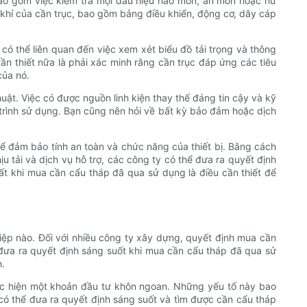
 bao gồm việc kiểm tra mọi dấu hiệu hao mòn, ăn mòn hoặc hư
 khí của cần trục, bao gồm bảng điều khiển, động cơ, dây cáp
 có thể liên quan đến việc xem xét biểu đồ tải trọng và thông
n thiết nữa là phải xác minh rằng cần trục đáp ứng các tiêu
của nó.
uật. Việc có được nguồn linh kiện thay thế đáng tin cậy và kỹ
á trình sử dụng. Bạn cũng nên hỏi về bất kỳ bảo đảm hoặc dịch
để đảm bảo tính an toàn và chức năng của thiết bị. Bằng cách
ịu tải và dịch vụ hỗ trợ, các công ty có thể đưa ra quyết định
ất khi mua cần cẩu tháp đã qua sử dụng là điều cần thiết để
ệp nào. Đối với nhiều công ty xây dựng, quyết định mua cần
 đưa ra quyết định sáng suốt khi mua cần cẩu tháp đã qua sử
h.
ực hiện một khoản đầu tư khôn ngoan. Những yếu tố này bao
có thể đưa ra quyết định sáng suốt và tìm được cần cẩu tháp