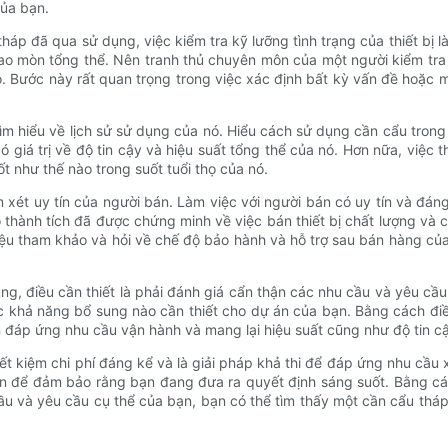
của bạn.
háp đã qua sử dụng, việc kiểm tra kỹ lưỡng tình trạng của thiết bị l
ao mòn tổng thể. Nên tranh thủ chuyên môn của một người kiểm tra 
. Bước này rất quan trọng trong việc xác định bất kỳ vấn đề hoặc mố
i tìm hiểu về lịch sử sử dụng của nó. Hiểu cách sử dụng cần cẩu tr
giá trị về độ tin cậy và hiệu suất tổng thể của nó. Hơn nữa, việc t
t như thế nào trong suốt tuổi thọ của nó.
ét uy tín của người bán. Làm việc với người bán có uy tín và đáng 
thành tích đã được chứng minh về việc bán thiết bị chất lượng và 
iệu tham khảo và hỏi về chế độ bảo hành và hỗ trợ sau bán hàng củ
ng, điều cần thiết là phải đánh giá cẩn thận các nhu cầu và yêu cầ
c khả năng bổ sung nào cần thiết cho dự án của bạn. Bằng cách đi
đáp ứng nhu cầu vận hành và mang lại hiệu suất cũng như độ tin c
ết kiệm chi phí đáng kể và là giải pháp khả thi để đáp ứng nhu cầu 
ận để đảm bảo rằng bạn đang đưa ra quyết định sáng suốt. Bằng các
u và yêu cầu cụ thể của bạn, bạn có thể tìm thấy một cần cẩu tháp 