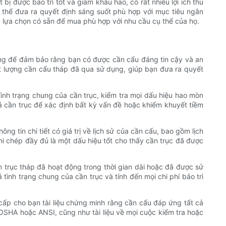
 bị được bảo trì tốt và giảm khấu hao, có rất nhiều lợi ích thu
thể đưa ra quyết định sáng suốt phù hợp với mục tiêu ngân
u lựa chọn có sẵn để mua phù hợp với nhu cầu cụ thể của họ.
trọng để đảm bảo rằng bạn có được cần cẩu đáng tin cậy và an
ất lượng cần cẩu tháp đã qua sử dụng, giúp bạn đưa ra quyết
 tình trạng chung của cần trục, kiểm tra mọi dấu hiệu hao mòn
á cần trục để xác định bất kỳ vấn đề hoặc khiếm khuyết tiềm
ng tin chi tiết có giá trị về lịch sử của cần cẩu, bao gồm lịch
hi chép đầy đủ là một dấu hiệu tốt cho thấy cần trục đã được
n trục tháp đã hoạt động trong thời gian dài hoặc đã được sử
tình trạng chung của cần trục và tính đến mọi chi phí bảo trì
 cấp cho bạn tài liệu chứng minh rằng cần cẩu đáp ứng tất cả
OSHA hoặc ANSI, cũng như tài liệu về mọi cuộc kiểm tra hoặc