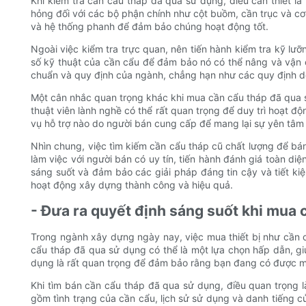
Khi kiểm tra cần cẩu tháp đã qua sử dụng, điều cần thiết l
hỏng đối với các bộ phận chính như cột buồm, cần trục và cơ
và hệ thống phanh để đảm bảo chúng hoạt động tốt.
Ngoài việc kiểm tra trực quan, nên tiến hành kiểm tra kỹ lưỡ
số kỹ thuật của cần cẩu để đảm bảo nó có thể nâng và vận c
chuẩn và quy định của ngành, chẳng hạn như các quy định d
Một cân nhắc quan trọng khác khi mua cần cẩu tháp đã qua sử 
thuật viên lành nghề có thể rất quan trọng để duy trì hoạt đ
vụ hỗ trợ nào do người bán cung cấp để mang lại sự yên tâm
Nhìn chung, việc tìm kiếm cần cẩu tháp cũ chất lượng để bán
làm việc với người bán có uy tín, tiến hành đánh giá toàn diệ
sáng suốt và đảm bảo các giải pháp đáng tin cậy và tiết ki
hoạt động xây dựng thành công và hiệu quả.
- Đưa ra quyết định sáng suốt khi mua 
Trong ngành xây dựng ngày nay, việc mua thiết bị như cần 
cẩu tháp đã qua sử dụng có thể là một lựa chọn hấp dẫn, gi
dụng là rất quan trọng để đảm bảo rằng bạn đang có được một
Khi tìm bán cần cẩu tháp đã qua sử dụng, điều quan trọng
gồm tình trạng của cần cẩu, lịch sử sử dụng và danh tiếng 