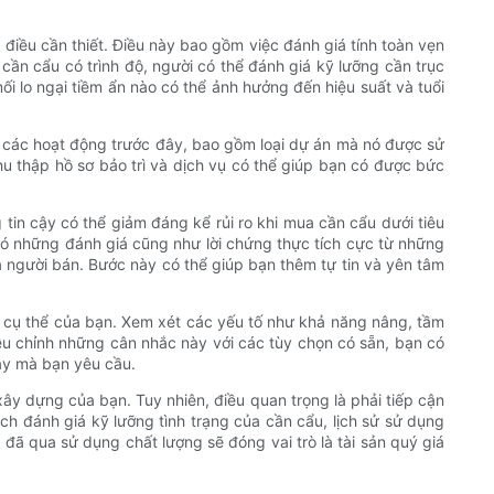
à điều cần thiết. Điều này bao gồm việc đánh giá tính toàn vẹn
cần cẩu có trình độ, người có thể đánh giá kỹ lưỡng cần trục
i lo ngại tiềm ẩn nào có thể ảnh hưởng đến hiệu suất và tuổi
ong các hoạt động trước đây, bao gồm loại dự án mà nó được sử
hu thập hồ sơ bảo trì và dịch vụ có thể giúp bạn có được bức
tin cậy có thể giảm đáng kể rủi ro khi mua cần cẩu dưới tiêu
có những đánh giá cũng như lời chứng thực tích cực từ những
a người bán. Bước này có thể giúp bạn thêm tự tin và yên tâm
u cụ thể của bạn. Xem xét các yếu tố như khả năng nâng, tầm
ều chỉnh những cân nhắc này với các tùy chọn có sẵn, bạn có
ậy mà bạn yêu cầu.
xây dựng của bạn. Tuy nhiên, điều quan trọng là phải tiếp cận
h đánh giá kỹ lưỡng tình trạng của cần cẩu, lịch sử sử dụng
đã qua sử dụng chất lượng sẽ đóng vai trò là tài sản quý giá