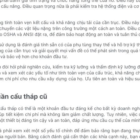
à phải đánh giá tình trạng và chức năng tổng thể của nó. Điều này
 cấu nâng. Điều quan trọng nữa là phải kiểm tra hệ thống điện và cơ
ng tính toàn vẹn kết cấu và khả năng chịu tải của cần trục. Điều này
huyển các vật liệu nặng trên công trường một cách an toàn. Điều cầ
o OSHA và ANSI đặt ra, để đảm bảo hoạt động an toàn và tuân thủ 
dụng là đánh giá tính sẵn có của phụ tùng thay thế và hỗ trợ kỹ th
ộng của cần trục và giải quyết mọi vấn đề có thể phát sinh trong qu
 và bảo vệ hơn cho khoản đầu tư.
 đòi hỏi phải nghiên cứu, kiểm tra kỹ lưỡng và thẩm định kỹ lưỡng 
n và xem xét các yếu tố như tính toàn vẹn của cấu trúc, khả năng ch
ệm chi phí cho nhu cầu xây dựng của họ. Ưu tiên an toàn và hiệu su
cần cẩu tháp cũ
cẩu tháp có thể là một khoản đầu tư đáng kể cho bất kỳ doanh nghi
úp tiết kiệm chi phí mà không làm giảm chất lượng. Tuy nhiên, việc
 thiết bị đáng tin cậy và an toàn, đáp ứng nhu cầu cụ thể của mìn
 là phải xem xét một số yếu tố chính để đảm bảo rằng bạn đang th
của người bán. Bằng cách đánh giá cẩn thận các khía cạnh này, bạn 