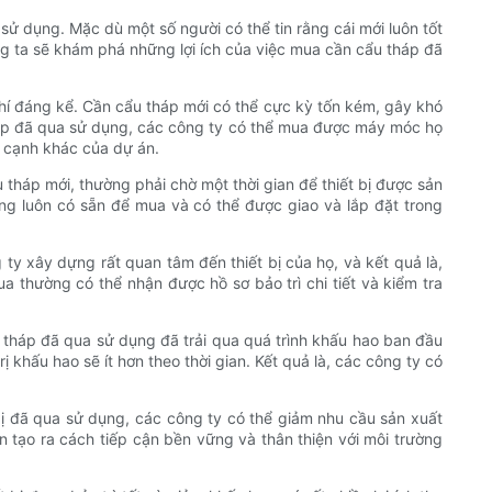
ử dụng. Mặc dù một số người có thể tin rằng cái mới luôn tốt
ng ta sẽ khám phá những lợi ích của việc mua cần cẩu tháp đã
phí đáng kể. Cần cẩu tháp mới có thể cực kỳ tốn kém, gây khó
háp đã qua sử dụng, các công ty có thể mua được máy móc họ
a cạnh khác của dự án.
 tháp mới, thường phải chờ một thời gian để thiết bị được sản
ụng luôn có sẵn để mua và có thể được giao và lắp đặt trong
ty xây dựng rất quan tâm đến thiết bị của họ, và kết quả là,
a thường có thể nhận được hồ sơ bảo trì chi tiết và kiểm tra
 tháp đã qua sử dụng đã trải qua quá trình khấu hao ban đầu
 khấu hao sẽ ít hơn theo thời gian. Kết quả là, các công ty có
ị đã qua sử dụng, các công ty có thể giảm nhu cầu sản xuất
 tạo ra cách tiếp cận bền vững và thân thiện với môi trường