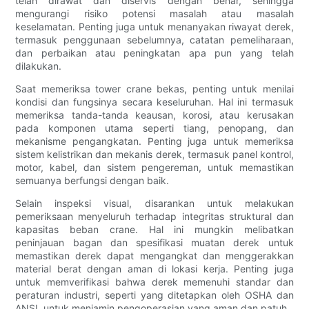
telah dirawat dan diservis dengan benar, sehingga
mengurangi risiko potensi masalah atau masalah
keselamatan. Penting juga untuk menanyakan riwayat derek,
termasuk penggunaan sebelumnya, catatan pemeliharaan,
dan perbaikan atau peningkatan apa pun yang telah
dilakukan.
Saat memeriksa tower crane bekas, penting untuk menilai
kondisi dan fungsinya secara keseluruhan. Hal ini termasuk
memeriksa tanda-tanda keausan, korosi, atau kerusakan
pada komponen utama seperti tiang, penopang, dan
mekanisme pengangkatan. Penting juga untuk memeriksa
sistem kelistrikan dan mekanis derek, termasuk panel kontrol,
motor, kabel, dan sistem pengereman, untuk memastikan
semuanya berfungsi dengan baik.
Selain inspeksi visual, disarankan untuk melakukan
pemeriksaan menyeluruh terhadap integritas struktural dan
kapasitas beban crane. Hal ini mungkin melibatkan
peninjauan bagan dan spesifikasi muatan derek untuk
memastikan derek dapat mengangkat dan menggerakkan
material berat dengan aman di lokasi kerja. Penting juga
untuk memverifikasi bahwa derek memenuhi standar dan
peraturan industri, seperti yang ditetapkan oleh OSHA dan
ANSI, untuk menjamin pengoperasian yang aman dan patuh.