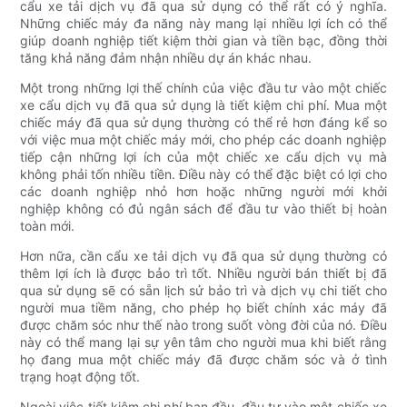
cẩu xe tải dịch vụ đã qua sử dụng có thể rất có ý nghĩa.
Những chiếc máy đa năng này mang lại nhiều lợi ích có thể
giúp doanh nghiệp tiết kiệm thời gian và tiền bạc, đồng thời
tăng khả năng đảm nhận nhiều dự án khác nhau.
Một trong những lợi thế chính của việc đầu tư vào một chiếc
xe cẩu dịch vụ đã qua sử dụng là tiết kiệm chi phí. Mua một
chiếc máy đã qua sử dụng thường có thể rẻ hơn đáng kể so
với việc mua một chiếc máy mới, cho phép các doanh nghiệp
tiếp cận những lợi ích của một chiếc xe cẩu dịch vụ mà
không phải tốn nhiều tiền. Điều này có thể đặc biệt có lợi cho
các doanh nghiệp nhỏ hơn hoặc những người mới khởi
nghiệp không có đủ ngân sách để đầu tư vào thiết bị hoàn
toàn mới.
Hơn nữa, cần cẩu xe tải dịch vụ đã qua sử dụng thường có
thêm lợi ích là được bảo trì tốt. Nhiều người bán thiết bị đã
qua sử dụng sẽ có sẵn lịch sử bảo trì và dịch vụ chi tiết cho
người mua tiềm năng, cho phép họ biết chính xác máy đã
được chăm sóc như thế nào trong suốt vòng đời của nó. Điều
này có thể mang lại sự yên tâm cho người mua khi biết rằng
họ đang mua một chiếc máy đã được chăm sóc và ở tình
trạng hoạt động tốt.
Ngoài việc tiết kiệm chi phí ban đầu, đầu tư vào một chiếc xe