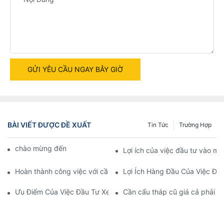
GỬI YÊU CẦU NGAY BÂY GIỜ
BÀI VIẾT ĐƯỢC ĐỀ XUẤT
Tin Tức
Trường Hợp
chào mừng đến với cỗ máy thế giới
Lợi ích của việc đầu tư vào m
Hoàn thành công việc với cần cẩu xe tải đã qua sử dụng đáng t
Lợi Ích Hàng Đầu Của Việc Đầ
Ưu Điểm Của Việc Đầu Tư Xe Cẩu Dịch Vụ Đã Qua Sử Dụng
Cần cẩu tháp cũ giá cả phải 