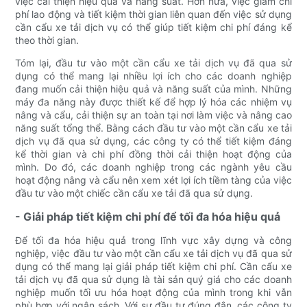
việc cải thiện hiệu quả và năng suất. Hơn nữa, việc giảm chi
phí lao động và tiết kiệm thời gian liên quan đến việc sử dụng
cần cẩu xe tải dịch vụ có thể giúp tiết kiệm chi phí đáng kể
theo thời gian.
Tóm lại, đầu tư vào một cần cẩu xe tải dịch vụ đã qua sử
dụng có thể mang lại nhiều lợi ích cho các doanh nghiệp
đang muốn cải thiện hiệu quả và năng suất của mình. Những
máy đa năng này được thiết kế để hợp lý hóa các nhiệm vụ
nâng và cẩu, cải thiện sự an toàn tại nơi làm việc và nâng cao
năng suất tổng thể. Bằng cách đầu tư vào một cần cẩu xe tải
dịch vụ đã qua sử dụng, các công ty có thể tiết kiệm đáng
kể thời gian và chi phí đồng thời cải thiện hoạt động của
mình. Do đó, các doanh nghiệp trong các ngành yêu cầu
hoạt động nâng và cẩu nên xem xét lợi ích tiềm tàng của việc
đầu tư vào một chiếc cần cẩu xe tải đã qua sử dụng.
- Giải pháp tiết kiệm chi phí để tối đa hóa hiệu quả
Để tối đa hóa hiệu quả trong lĩnh vực xây dựng và công
nghiệp, việc đầu tư vào một cần cẩu xe tải dịch vụ đã qua sử
dụng có thể mang lại giải pháp tiết kiệm chi phí. Cần cẩu xe
tải dịch vụ đã qua sử dụng là tài sản quý giá cho các doanh
nghiệp muốn tối ưu hóa hoạt động của mình trong khi vẫn
phù hợp với ngân sách. Với sự đầu tư đúng đắn, các công ty