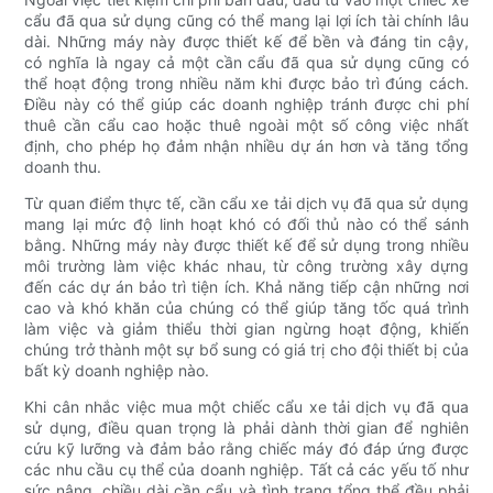
cẩu đã qua sử dụng cũng có thể mang lại lợi ích tài chính lâu
dài. Những máy này được thiết kế để bền và đáng tin cậy,
có nghĩa là ngay cả một cần cẩu đã qua sử dụng cũng có
thể hoạt động trong nhiều năm khi được bảo trì đúng cách.
Điều này có thể giúp các doanh nghiệp tránh được chi phí
thuê cần cẩu cao hoặc thuê ngoài một số công việc nhất
định, cho phép họ đảm nhận nhiều dự án hơn và tăng tổng
doanh thu.
Từ quan điểm thực tế, cần cẩu xe tải dịch vụ đã qua sử dụng
mang lại mức độ linh hoạt khó có đối thủ nào có thể sánh
bằng. Những máy này được thiết kế để sử dụng trong nhiều
môi trường làm việc khác nhau, từ công trường xây dựng
đến các dự án bảo trì tiện ích. Khả năng tiếp cận những nơi
cao và khó khăn của chúng có thể giúp tăng tốc quá trình
làm việc và giảm thiểu thời gian ngừng hoạt động, khiến
chúng trở thành một sự bổ sung có giá trị cho đội thiết bị của
bất kỳ doanh nghiệp nào.
Khi cân nhắc việc mua một chiếc cẩu xe tải dịch vụ đã qua
sử dụng, điều quan trọng là phải dành thời gian để nghiên
cứu kỹ lưỡng và đảm bảo rằng chiếc máy đó đáp ứng được
các nhu cầu cụ thể của doanh nghiệp. Tất cả các yếu tố như
sức nâng, chiều dài cần cẩu và tình trạng tổng thể đều phải