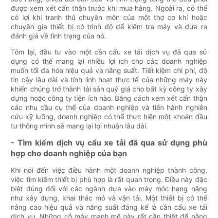
được xem xét cẩn thận trước khi mua hàng. Ngoài ra, có thể
có lợi khi tranh thủ chuyên môn của một thợ cơ khí hoặc
chuyên gia thiết bị có trình độ để kiểm tra máy và đưa ra
đánh giá về tình trạng của nó.
Tóm lại, đầu tư vào một cần cẩu xe tải dịch vụ đã qua sử
dụng có thể mang lại nhiều lợi ích cho các doanh nghiệp
muốn tối đa hóa hiệu quả và năng suất. Tiết kiệm chi phí, độ
tin cậy lâu dài và tính linh hoạt thực tế của những máy này
khiến chúng trở thành tài sản quý giá cho bất kỳ công ty xây
dựng hoặc công ty tiện ích nào. Bằng cách xem xét cẩn thận
các nhu cầu cụ thể của doanh nghiệp và tiến hành nghiên
cứu kỹ lưỡng, doanh nghiệp có thể thực hiện một khoản đầu
tư thông minh sẽ mang lại lợi nhuận lâu dài.
- Tìm kiếm dịch vụ cẩu xe tải đã qua sử dụng phù
hợp cho doanh nghiệp của bạn
Khi nói đến việc điều hành một doanh nghiệp thành công,
việc tìm kiếm thiết bị phù hợp là rất quan trọng. Điều này đặc
biệt đúng đối với các ngành dựa vào máy móc hạng nặng
như xây dựng, khai thác mỏ và vận tải. Một thiết bị có thể
nâng cao hiệu quả và năng suất đáng kể là cần cẩu xe tải
dịch vụ. Những cỗ máy mạnh mẽ này rất cần thiết để nâng