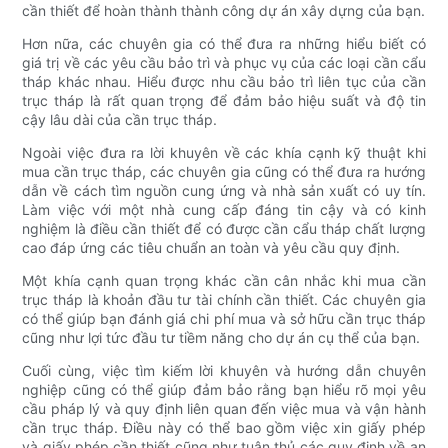
cần thiết để hoàn thành thành công dự án xây dựng của bạn.
Hơn nữa, các chuyên gia có thể đưa ra những hiểu biết có
giá trị về các yêu cầu bảo trì và phục vụ của các loại cần cẩu
tháp khác nhau. Hiểu được nhu cầu bảo trì liên tục của cần
trục tháp là rất quan trọng để đảm bảo hiệu suất và độ tin
cậy lâu dài của cần trục tháp.
Ngoài việc đưa ra lời khuyên về các khía cạnh kỹ thuật khi
mua cần trục tháp, các chuyên gia cũng có thể đưa ra hướng
dẫn về cách tìm nguồn cung ứng và nhà sản xuất có uy tín.
Làm việc với một nhà cung cấp đáng tin cậy và có kinh
nghiệm là điều cần thiết để có được cần cẩu tháp chất lượng
cao đáp ứng các tiêu chuẩn an toàn và yêu cầu quy định.
Một khía cạnh quan trọng khác cần cân nhắc khi mua cần
trục tháp là khoản đầu tư tài chính cần thiết. Các chuyên gia
có thể giúp bạn đánh giá chi phí mua và sở hữu cần trục tháp
cũng như lợi tức đầu tư tiềm năng cho dự án cụ thể của bạn.
Cuối cùng, việc tìm kiếm lời khuyên và hướng dẫn chuyên
nghiệp cũng có thể giúp đảm bảo rằng bạn hiểu rõ mọi yêu
cầu pháp lý và quy định liên quan đến việc mua và vận hành
cần trục tháp. Điều này có thể bao gồm việc xin giấy phép
và giấy phép cần thiết cũng như tuân thủ các quy định về an