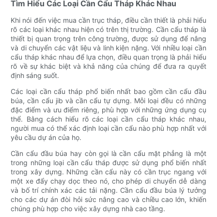
Tìm Hiểu Các Loại Cần Cẩu Tháp Khác Nhau
Khi nói đến việc mua cần trục tháp, điều cần thiết là phải hiểu
rõ các loại khác nhau hiện có trên thị trường. Cần cẩu tháp là
thiết bị quan trọng trên công trường, được sử dụng để nâng
và di chuyển các vật liệu và linh kiện nặng. Với nhiều loại cần
cẩu tháp khác nhau để lựa chọn, điều quan trọng là phải hiểu
rõ về sự khác biệt và khả năng của chúng để đưa ra quyết
định sáng suốt.
Các loại cần cẩu tháp phổ biến nhất bao gồm cần cẩu đầu
búa, cần cẩu jib và cần cẩu tự dựng. Mỗi loại đều có những
đặc điểm và ưu điểm riêng, phù hợp với những ứng dụng cụ
thể. Bằng cách hiểu rõ các loại cần cẩu tháp khác nhau,
người mua có thể xác định loại cần cẩu nào phù hợp nhất với
yêu cầu dự án của họ.
Cần cẩu đầu búa hay còn gọi là cần cẩu mặt phẳng là một
trong những loại cần cẩu tháp được sử dụng phổ biến nhất
trong xây dựng. Những cần cẩu này có cần trục ngang với
một xe đẩy chạy dọc theo nó, cho phép di chuyển dễ dàng
và bố trí chính xác các tải nặng. Cần cẩu đầu búa lý tưởng
cho các dự án đòi hỏi sức nâng cao và chiều cao lớn, khiến
chúng phù hợp cho việc xây dựng nhà cao tầng.