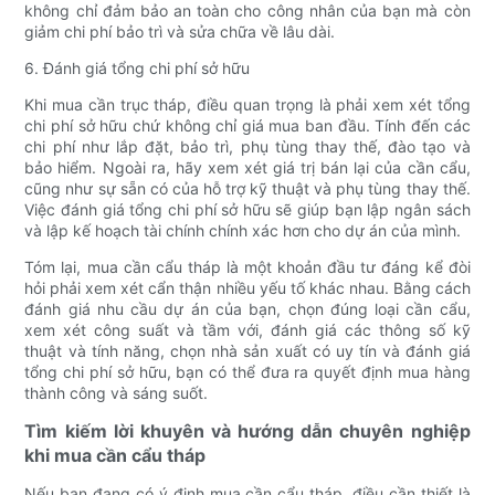
không chỉ đảm bảo an toàn cho công nhân của bạn mà còn
giảm chi phí bảo trì và sửa chữa về lâu dài.
6. Đánh giá tổng chi phí sở hữu
Khi mua cần trục tháp, điều quan trọng là phải xem xét tổng
chi phí sở hữu chứ không chỉ giá mua ban đầu. Tính đến các
chi phí như lắp đặt, bảo trì, phụ tùng thay thế, đào tạo và
bảo hiểm. Ngoài ra, hãy xem xét giá trị bán lại của cần cẩu,
cũng như sự sẵn có của hỗ trợ kỹ thuật và phụ tùng thay thế.
Việc đánh giá tổng chi phí sở hữu sẽ giúp bạn lập ngân sách
và lập kế hoạch tài chính chính xác hơn cho dự án của mình.
Tóm lại, mua cần cẩu tháp là một khoản đầu tư đáng kể đòi
hỏi phải xem xét cẩn thận nhiều yếu tố khác nhau. Bằng cách
đánh giá nhu cầu dự án của bạn, chọn đúng loại cần cẩu,
xem xét công suất và tầm với, đánh giá các thông số kỹ
thuật và tính năng, chọn nhà sản xuất có uy tín và đánh giá
tổng chi phí sở hữu, bạn có thể đưa ra quyết định mua hàng
thành công và sáng suốt.
Tìm kiếm lời khuyên và hướng dẫn chuyên nghiệp
khi mua cần cẩu tháp
Nếu bạn đang có ý định mua cần cẩu tháp, điều cần thiết là