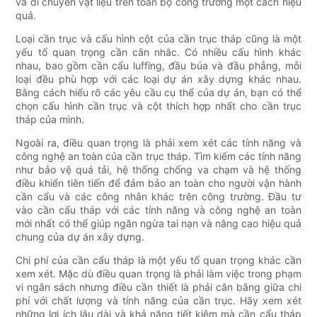
và di chuyển vật liệu trên toàn bộ công trường một cách hiệu
quả.
Loại cần trục và cấu hình cột của cần trục tháp cũng là một
yếu tố quan trọng cần cân nhắc. Có nhiều cấu hình khác
nhau, bao gồm cần cẩu luffing, đầu búa và đầu phẳng, mỗi
loại đều phù hợp với các loại dự án xây dựng khác nhau.
Bằng cách hiểu rõ các yêu cầu cụ thể của dự án, bạn có thể
chọn cấu hình cần trục và cột thích hợp nhất cho cần trục
tháp của mình.
Ngoài ra, điều quan trọng là phải xem xét các tính năng và
công nghệ an toàn của cần trục tháp. Tìm kiếm các tính năng
như bảo vệ quá tải, hệ thống chống va chạm và hệ thống
điều khiển tiên tiến để đảm bảo an toàn cho người vận hành
cần cẩu và các công nhân khác trên công trường. Đầu tư
vào cần cẩu tháp với các tính năng và công nghệ an toàn
mới nhất có thể giúp ngăn ngừa tai nạn và nâng cao hiệu quả
chung của dự án xây dựng.
Chi phí của cần cẩu tháp là một yếu tố quan trọng khác cần
xem xét. Mặc dù điều quan trọng là phải làm việc trong phạm
vi ngân sách nhưng điều cần thiết là phải cân bằng giữa chi
phí với chất lượng và tính năng của cần trục. Hãy xem xét
những lợi ích lâu dài và khả năng tiết kiệm mà cần cẩu tháp