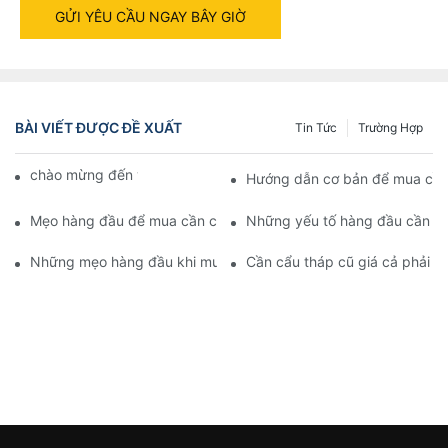
GỬI YÊU CẦU NGAY BÂY GIỜ
BÀI VIẾT ĐƯỢC ĐỀ XUẤT
Tin Tức
Trường Hợp
chào mừng đến với cỗ máy thế giới
Hướng dẫn cơ bản để mua cần 
Mẹo hàng đầu để mua cần cẩu tháp: Hướng dẫn toàn diện
Những yếu tố hàng đầu cần câ
Những mẹo hàng đầu khi mua cần cẩu tháp: Những điều bạn cầ
Cần cẩu tháp cũ giá cả phải 