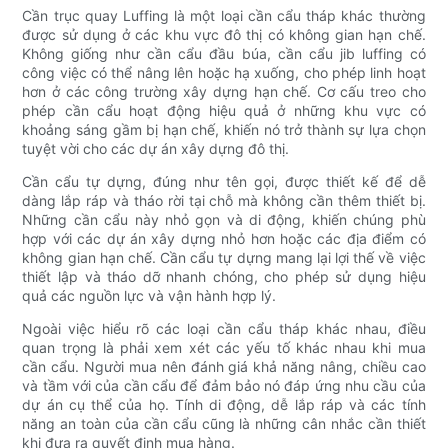
Cần trục quay Luffing là một loại cần cẩu tháp khác thường
được sử dụng ở các khu vực đô thị có không gian hạn chế.
Không giống như cần cẩu đầu búa, cần cẩu jib luffing có
công việc có thể nâng lên hoặc hạ xuống, cho phép linh hoạt
hơn ở các công trường xây dựng hạn chế. Cơ cấu treo cho
phép cần cẩu hoạt động hiệu quả ở những khu vực có
khoảng sáng gầm bị hạn chế, khiến nó trở thành sự lựa chọn
tuyệt vời cho các dự án xây dựng đô thị.
Cần cẩu tự dựng, đúng như tên gọi, được thiết kế để dễ
dàng lắp ráp và tháo rời tại chỗ mà không cần thêm thiết bị.
Những cần cẩu này nhỏ gọn và di động, khiến chúng phù
hợp với các dự án xây dựng nhỏ hơn hoặc các địa điểm có
không gian hạn chế. Cần cẩu tự dựng mang lại lợi thế về việc
thiết lập và tháo dỡ nhanh chóng, cho phép sử dụng hiệu
quả các nguồn lực và vận hành hợp lý.
Ngoài việc hiểu rõ các loại cần cẩu tháp khác nhau, điều
quan trọng là phải xem xét các yếu tố khác nhau khi mua
cần cẩu. Người mua nên đánh giá khả năng nâng, chiều cao
và tầm với của cần cẩu để đảm bảo nó đáp ứng nhu cầu của
dự án cụ thể của họ. Tính di động, dễ lắp ráp và các tính
năng an toàn của cần cẩu cũng là những cân nhắc cần thiết
khi đưa ra quyết định mua hàng.