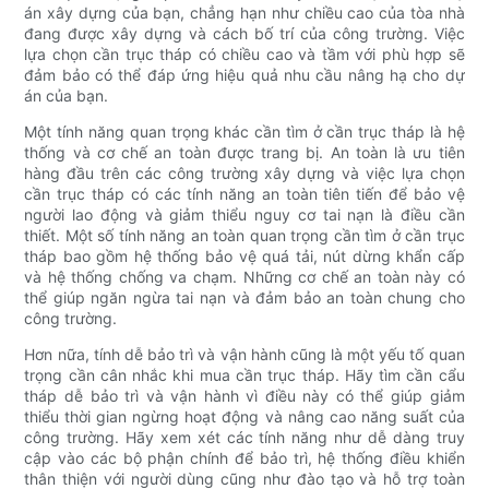
án xây dựng của bạn, chẳng hạn như chiều cao của tòa nhà
đang được xây dựng và cách bố trí của công trường. Việc
lựa chọn cần trục tháp có chiều cao và tầm với phù hợp sẽ
đảm bảo có thể đáp ứng hiệu quả nhu cầu nâng hạ cho dự
án của bạn.
Một tính năng quan trọng khác cần tìm ở cần trục tháp là hệ
thống và cơ chế an toàn được trang bị. An toàn là ưu tiên
hàng đầu trên các công trường xây dựng và việc lựa chọn
cần trục tháp có các tính năng an toàn tiên tiến để bảo vệ
người lao động và giảm thiểu nguy cơ tai nạn là điều cần
thiết. Một số tính năng an toàn quan trọng cần tìm ở cần trục
tháp bao gồm hệ thống bảo vệ quá tải, nút dừng khẩn cấp
và hệ thống chống va chạm. Những cơ chế an toàn này có
thể giúp ngăn ngừa tai nạn và đảm bảo an toàn chung cho
công trường.
Hơn nữa, tính dễ bảo trì và vận hành cũng là một yếu tố quan
trọng cần cân nhắc khi mua cần trục tháp. Hãy tìm cần cẩu
tháp dễ bảo trì và vận hành vì điều này có thể giúp giảm
thiểu thời gian ngừng hoạt động và nâng cao năng suất của
công trường. Hãy xem xét các tính năng như dễ dàng truy
cập vào các bộ phận chính để bảo trì, hệ thống điều khiển
thân thiện với người dùng cũng như đào tạo và hỗ trợ toàn