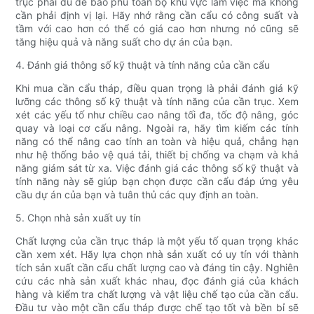
trục phải đủ để bao phủ toàn bộ khu vực làm việc mà không
cần phải định vị lại. Hãy nhớ rằng cần cẩu có công suất và
tầm với cao hơn có thể có giá cao hơn nhưng nó cũng sẽ
tăng hiệu quả và năng suất cho dự án của bạn.
4. Đánh giá thông số kỹ thuật và tính năng của cần cẩu
Khi mua cần cẩu tháp, điều quan trọng là phải đánh giá kỹ
lưỡng các thông số kỹ thuật và tính năng của cần trục. Xem
xét các yếu tố như chiều cao nâng tối đa, tốc độ nâng, góc
quay và loại cơ cấu nâng. Ngoài ra, hãy tìm kiếm các tính
năng có thể nâng cao tính an toàn và hiệu quả, chẳng hạn
như hệ thống bảo vệ quá tải, thiết bị chống va chạm và khả
năng giám sát từ xa. Việc đánh giá các thông số kỹ thuật và
tính năng này sẽ giúp bạn chọn được cần cẩu đáp ứng yêu
cầu dự án của bạn và tuân thủ các quy định an toàn.
5. Chọn nhà sản xuất uy tín
Chất lượng của cần trục tháp là một yếu tố quan trọng khác
cần xem xét. Hãy lựa chọn nhà sản xuất có uy tín với thành
tích sản xuất cần cẩu chất lượng cao và đáng tin cậy. Nghiên
cứu các nhà sản xuất khác nhau, đọc đánh giá của khách
hàng và kiểm tra chất lượng và vật liệu chế tạo của cần cẩu.
Đầu tư vào một cần cẩu tháp được chế tạo tốt và bền bỉ sẽ