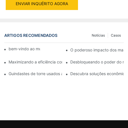
ENVIAR INQUÉRITO AGORA
ARTIGOS RECOMENDADOS
Notícias
Casos
bem-vindo ao mundo das máquinas
O poderoso impacto dos martel
Maximizando a eficiência com um martelo vibratório hidráulico: 
Desbloqueando o poder do mart
Guindastes de torre usados ​​acessíveis para venda: um investim
Descubra soluções econômicas 