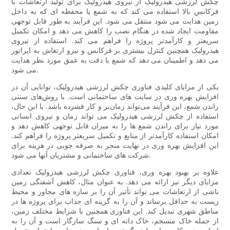
چکش لرزشی هیدرولیک از نیروی هیدرولیک برای تولید ارتعاشات با
فرکانس بالا استفاده می کند که به شمع یا محفظه ای که به داخل
زمین هدایت می شود منتقل می شود. این فرآیند به طور قابل توجهی
مقاومت ایجاد شده در هنگام نصب را کاهش می دهد و امکان تکمیل
سریعتر و کارآمدتر پروژه را فراهم می کند. استفاده از نیروی
هیدرولیک همچنین کنترل بیشتری بر فرکانس و نیرو ارتعاش به اپراتور
می دهد و اطمینان می دهد که شمع با دقت به عمق مورد نظر هدایت
می شود.
یکی از مزایای کلیدی فناوری چکش لرزشی هیدرولیک، توانایی آن در
افزایش بهره وری در سایت های ساختمانی است. با روش‌های سنتی
راندن شمع، این فرآیند می‌تواند زمان‌بر و کار فشرده باشد. با این حال،
استفاده از چکش لرزشی هیدرولیک می تواند زمان و نیروی انسانی
مورد نیاز برای راندن شمع ها را به میزان قابل توجهی کاهش دهد و
امکان استفاده کارآمدتر از منابع و تکمیل سریعتر پروژه را فراهم کند.
این افزایش بهره وری در نهایت منجر به صرفه جویی در هزینه برای
شرکت های ساختمانی و مشتریان آنها می شود.
علاوه بر بهبود بهره وری، فناوری چکش لرزشی هیدرولیک تعدادی
مزایای دیگر نیز ارائه می دهد. به عنوان مثال، کاهش آشفتگی زمین
ناشی از ارتعاشات می تواند تأثیر آن را بر سازه های مجاور و محیط
زیست به حداقل برساند و آن را به گزینه ای جذاب برای پروژه ها در
مناطق شهری تبدیل کند. این فناوری همچنین با شرایط مختلف زمین،
از جمله خاک منسجم، خاک دانه ای و سنگ سازگار است و آن را به