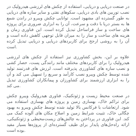
در صنعت دریایی و دریایی، استفاده از چکش های لرزشی هیدرولیک در
نصب توربین های بادی دریایی، سکوهای نفتی و سایر سازه های دریایی
به طور گسترده ای مشهود است. توانایی چکش ویبرو در راندن شمع
ها به بستر دریا با دقت و سرعت، آن را به ابزاری ضروری برای پروژه
های ساخت و ساز فراساحل تبدیل کرده است. این فناوری زمان و
هزینه های ساخت و ساز را به میزان قابل توجهی کاهش داده است و
آن را به روشی ارجح برای کاربردهای دریایی و دریایی تبدیل کرده
است.
علاوه بر این، بخش کشاورزی نیز استفاده از چکش های لرزشی
هیدرولیک را برای کاربردهای مختلف مانند رانندگی پست، حصار کشی
و نصب سازه های کشاورزی پذیرفته است. لرزش های قدرتمند تولید
شده توسط چکش ویبرو نصب کارآمد و سریع را تسهیل می کند و آن
را به ابزاری ارزشمند برای کشاورزان و پیمانکاران کشاورزی تبدیل
می کند.
در صنعت محیط زیست و ژئوتکنیک، فناوری هیدرولیک ویبرو چکش
برای تراکم خاک، بهسازی زمین و پروژه های بهسازی استفاده می
شود. ارتعاشات با فرکانس بالا تولید شده توسط چکش ویبرو به بهبود
چگالی خاک، تثبیت شرایط زمین و اصلاح مکان های آلوده کمک می
کند. این فناوری در پرداختن به چالش‌های زیست‌محیطی و ژئوتکنیکی،
ارائه راه‌حل‌های پایدار برای طیف گسترده‌ای از پروژه‌ها بسیار مفید
بوده است.