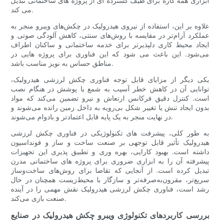
ابزاری همه کاره برای طیف گسترده ای از پروژه های ساختمانی تبدیل
می کند.
علاوه بر این، استفاده از نیروی هیدرولیک در چکش‌های ویبرو منجر به
عملکرد آرام‌تر در مقایسه با روش‌های سنتی، کاهش آلودگی صوتی و
ایجاد محیط کاری دلپذیرتر برای خدمه ساختمانی و ساکنان اطراف
می‌شود. این باعث می شود که این فناوری برای پروژه هایی در
مناطق حساس به نویز مناسب باشد.
یکی دیگر از مزایای قابل توجه فناوری چکش لرزشی هیدرولیک،
توانایی آن در کاهش خطر آسیب به شمع یا پوشش در هنگام نصب
است. کنترل دقیق فرکانس ارتعاش و نیرو تضمین می‌کند که مواد
بدون ایجاد تنش یا تغییر شکل بی‌رویه به داخل زمین رانده می‌شوند و
در نهایت منجر به یک پایه قابل اعتمادتر و بادوام می‌شوند.
به طور کلی، پیشرفت های تکنولوژیکی در فناوری چکش لرزشی
هیدرولیک تأثیر قابل توجهی بر صنعت ساخت و ساز و فونداسیون
داشته است. بهبود کارایی، بهره وری و تطبیق پذیری این تجهیزات
پیشرفته آن را به ابزاری ضروری برای پروژه های ساختمانی مدرن
تبدیل کرده است. از آنجایی که تقاضا برای روش‌های ساخت‌وساز
سریع‌تر، مقرون‌به‌صرفه‌تر و سازگار با محیط‌زیست همچنان در حال
رشد است، فناوری چکش لرزشی هیدرولیک نقش مهمی را در آینده
صنعت بازی می‌کند.
بررسی کاربردهای تکنولوژی ویبرو چکش هیدرولیک در صنایع