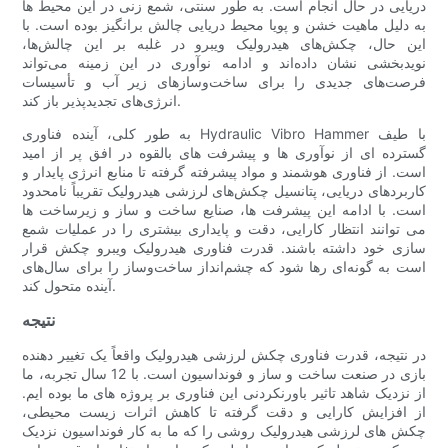
دریایی در حال انجام است. به طور سنتی، شمع زنی در این محیط ها
به دلیل ماهیت خشن و پویا محیط دریایی چالش برانگیز بوده است. با
این حال، چکش‌های هیدرولیک ویبرو در غلبه بر این چالش‌ها،
نویدبخشی نشان داده‌اند و ادامه نوآوری در این زمینه می‌تواند
فرصت‌های جدیدی را برای ساخت‌وسازهای زیر آب و تأسیسات
انرژی‌های تجدیدپذیر باز کند.
به طور کلی، آینده فناوری Hydraulic Vibro Hammer با طیف
گسترده ای از نوآوری ها و پیشرفت های بالقوه در افق پر از امید
است. از فناوری هوشمند و مواد پیشرفته گرفته تا منابع انرژی پایدار و
کاربردهای دریایی، پتانسیل چکش‌های لرزشی هیدرولیک تقریباً نامحدود
است. با ادامه این پیشرفت ها، صنایع ساخت و ساز و زیرساخت ها
می توانند انتظار کارایی، دقت و پایداری بیشتری را در عملیات شمع
سازی خود داشته باشند. قدرت فناوری هیدرولیک ویبرو چکش قرار
است به گونه‌ای رها شود که چشم‌انداز ساخت‌وساز را برای سال‌های
آینده متحول کند.
نتيجه
در نتیجه، قدرت فناوری چکش لرزشی هیدرولیک واقعاً یک تغییر دهنده
بازی در صنعت ساخت و ساز و فونداسیون است. با 12 سال تجربه، ما
از نزدیک شاهد تاثیر باورنکردنی این فناوری بر پروژه های ما بوده ایم.
از افزایش کارایی و دقت گرفته تا کاهش اثرات زیست محیطی،
چکش های لرزشی هیدرولیک روشی را که ما به کار فونداسیون نزدیک