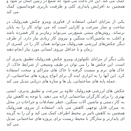
کمک می کند. این کار باعث می شود که شمع در زمین آسان تر شود و
همچنین به افزایش پایداری کلی و ظرفیت باربری فونداسیون کمک
می کند.
یکی از مزایای اصلی استفاده از فناوری ویبرو چکش هیدرولیک در
ساخت و ساز سرعت و کارایی است که می تواند کار را به پایان
برساند. روش‌های سنتی شمع‌زنی می‌تواند زمان‌بر و کار فشرده باشد
و اغلب به ماشین‌آلات سنگین و نیروی کار زیادی نیاز دارد. از طرف
دیگر چکش‌های لرزشی هیدرولیک می‌توانند همان کار را در کسری از
زمان و با حداقل نیروی انسانی مورد نیاز انجام دهند.
یکی دیگر از مزایای تکنولوژی ویبرو چکش هیدرولیک تطبیق پذیری آن
است. این چکش ها را می توان در طیف وسیعی از شرایط خاک، از
خاک های نرم و سست گرفته تا خاک های متراکم و سخت استفاده
کرد. این آنها را به ابزاری ایده آل برای انواع پروژه های ساختمانی، از
جمله پایه های ساختمانی، پل ها و سازه های دریایی تبدیل می کند.
چکش های لرزشی هیدرولیک علاوه بر سرعت و تطبیق پذیری، ایمنی
بهتری را برای کارگران ساختمانی ارائه می دهند. با توجه به کاهش نیاز
به کار دستی و ماشین آلات سنگین، خطر تصادفات و جراحات در محل
به میزان قابل توجهی کاهش می یابد. استفاده از نیروی هیدرولیک
همچنین به کاهش تاثیر بر محیط اطراف کمک می کند و آن را به گزینه
ای پایدارتر و سازگار با محیط زیست برای پروژه های ساختمانی تبدیل
می کند.