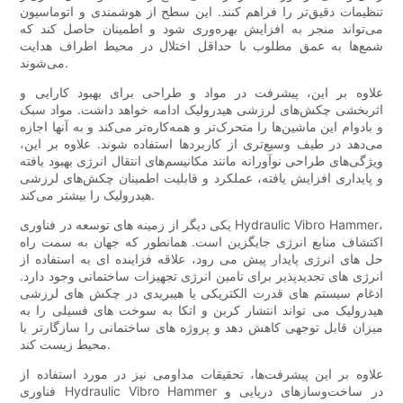
تنظیمات دقیق‌تر را فراهم کنند. این سطح از هوشمندی و اتوماسیون
می‌تواند منجر به افزایش بهره‌وری شود و اطمینان حاصل کند که
شمع‌ها به عمق مطلوب با حداقل اختلال در محیط اطراف هدایت
می‌شوند.
علاوه بر این، پیشرفت در مواد و طراحی برای بهبود کارایی و
اثربخشی چکش‌های لرزشی هیدرولیک ادامه خواهد داشت. مواد سبک
و بادوام این ماشین‌ها را متحرک‌تر و همه‌کاره‌تر می‌کند و به آنها اجازه
می‌دهد در طیف وسیع‌تری از کاربردها استفاده شوند. علاوه بر این،
ویژگی‌های طراحی نوآورانه مانند مکانیسم‌های انتقال انرژی بهبود یافته
و پایداری افزایش یافته، عملکرد و قابلیت اطمینان چکش‌های لرزشی
هیدرولیک را بیشتر می‌کند.
یکی دیگر از زمینه های توسعه در فناوری Hydraulic Vibro Hammer،
اکتشاف منابع انرژی جایگزین است. همانطور که جهان به سمت راه
حل های انرژی پایدار پیش می رود، علاقه فزاینده ای به استفاده از
انرژی های تجدیدپذیر برای تامین انرژی تجهیزات ساختمانی وجود دارد.
ادغام سیستم های قدرت الکتریکی یا هیبریدی در چکش های لرزشی
هیدرولیک می تواند انتشار کربن و اتکا به سوخت های فسیلی را به
میزان قابل توجهی کاهش دهد و پروژه های ساختمانی را سازگارتر با
محیط زیست کند.
علاوه بر این پیشرفت‌ها، تحقیقات مداومی نیز در مورد استفاده از
فناوری Hydraulic Vibro Hammer در ساخت‌وسازهای دریایی و