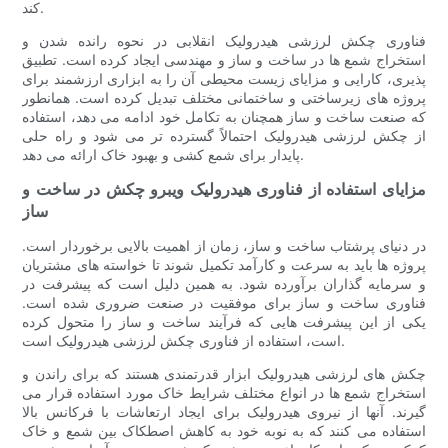
کند.
فناوری چکش لرزشی هیدرولیک انقلابی در نحوه رانده شدن و
استخراج شمع ها در ساخت و ساز و مهندسی ایجاد کرده است. تطبیق
پذیری، کارایی و مزایای زیست محیطی آن را به ابزاری ارزشمند برای
پروژه های زیرساختی و ساختمانی مختلف تبدیل کرده است. همانطور
که صنعت ساخت و ساز همچنان به تکامل خود ادامه می دهد، استفاده
از چکش لرزشی هیدرولیک احتمالاً گسترده تر می شود و راه حلی
پایدار برای شمع کشی و بهبود خاک ارائه می دهد.
مزایای استفاده از فناوری هیدرولیک ویبرو چکش در ساخت و
ساز
در دنیای پرشتاب ساخت و ساز، زمان از اهمیت بالایی برخوردار است.
پروژه ها باید به سرعت و کارآمد تکمیل شوند تا خواسته های مشتریان
و سرمایه گذاران برآورده شود. به همین دلیل است که پیشرفت در
فناوری ساخت و ساز برای موفقیت در صنعت ضروری شده است.
یکی از این پیشرفت هایی که فرآیند ساخت و ساز را متحول کرده
است، استفاده از فناوری چکش لرزشی هیدرولیک است.
چکش های لرزشی هیدرولیک ابزار قدرتمندی هستند که برای راندن و
استخراج شمع ها در انواع مختلف شرایط خاک مورد استفاده قرار می
گیرند. آنها از نیروی هیدرولیک برای ایجاد ارتعاشات با فرکانس بالا
استفاده می کنند که به نوبه خود به کاهش اصطکاک بین شمع و خاک