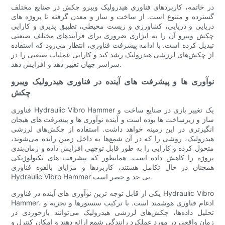
در خاتمه، کاربردهای فناوری هیدرولیک ویبرو چکش در صنایع مختلف
گسترده و متنوع است. از ساخت و ساز و معدن گرفته تا پروژه های
دریایی و دریایی، کشاورزی و زیست محیطی، تطبیق پذیری و کارایی
چکش ویبرو آن را به ابزاری ضروری برای فرآیندهای مختلف صنعتی
تبدیل کرده است. با ادامه پیشرفت فناوری، انتظار می‌رود که استفاده
از چکش‌های لرزشی هیدرولیک رشد کند و کارایی عملیات صنعتی را در
سراسر جهان تغییر دهد و افزایش دهد.
نوآوری ها و پیشرفت های آینده در فناوری هیدرولیک ویبرو
چکش
فناوری Hydraulic Vibro Hammer یک تغییر بازی در صنایع ساخت و
ساز و زیرساخت ها بوده است و آینده نوآوری ها و پیشرفت های هیجان
انگیزتری در این زمینه خواهد داشت. استفاده از چکش‌های لرزشی
هیدرولیک، روشی را که در آن شمع‌ها به داخل زمین رانده می‌شوند،
متحول کرده و کارایی را به طور قابل توجهی افزایش داده و زمان‌بندی
پروژه را کاهش داده است. همانطور که پیشرفت های تکنولوژیکی
همچنان در حال تکامل هستند، کاربردها و مزایای بالقوه فناوری
Hydraulic Vibro Hammer بی حد و حصر است.
یکی از قابل توجه ترین نوآوری های آینده در فناوری Hydraulic Vibro
Hammer، ادغام فناوری هوشمند است. با ترکیب سنسورها و تجزیه و
تحلیل داده‌ها، چکش‌های لرزشی هیدرولیک می‌توانند بازخوردی در
زمان واقعی در مورد عملکرد رانندگی شمع ارائه دهند و امکان کنترل و