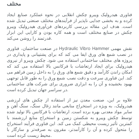
مختلف
فناوری هیدرولیک ویبرو چکش انقلابی در نحوه عملکرد صنایع ایجاد
کرده و به بخشی جدایی ناپذیر از فرآیندهای مختلف صنعتی تبدیل شده
است. هدف این مقاله بررسی کاربردهای فن‌آوری هیدرولیک ویبرو
چکش در صنایع مختلف است و همه کاره بودن و کارایی این ابزار
قدرتمند را روشن می‌کند.
در صنعت ساختمان، فناوری Hydraulic Vibro Hammer نقش مهمی
در نصب شمع های ورق ایفا می کند که برای پشتیبانی و پایداری در
پروژه های مختلف ساختمانی استفاده می شود. چکش ویبرو از نیروی
هیدرولیک برای ایجاد ارتعاشات با فرکانس بالا استفاده می کند که
امکان راندن کارآمد و دقیق شمع های ورق را به داخل زمین فراهم می
کند. این فناوری سرعت و دقت نصب شمع ورق را به طور قابل توجهی
بهبود بخشیده و آن را به ابزاری ضروری برای شرکت های ساختمانی
در سراسر جهان تبدیل کرده است.
علاوه بر این، صنعت معدن نیز از استفاده از چکش های لرزشی
هیدرولیک، به ویژه در استخراج منابعی مانند زغال سنگ، سنگ آهن و
سایر مواد معدنی بهره برده است. ارتعاشات با فرکانس بالا تولید شده
توسط چکش ویبرو به شکستن زمین و استخراج منابع ارزشمند با
کمترین تأثیر زیست محیطی کمک می کند. این فناوری فرآیند استخراج
را متحول کرده و آن را کارآمدتر، مقرون به صرفه‌تر و سازگار با
محیط زیست کرده است.