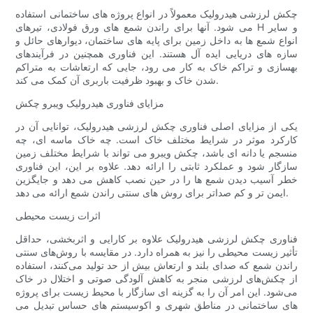
چکش لرزشی هیدرولیک معمولاً در انواع پروژه های ساختمانی استفاده
می شود. آنها برای راندن شمع های ورق فولادی، تیرهای H و سایر
انواع شمع ها به داخل زمین برای پایه های ساختمان، دیوارهای حائل و
سازه های دریایی ایده آل هستند. این فناوری همچنین در فرآیندهای
بهسازی و تراکم خاک به کار می رود، جایی که ارتعاشات به متراکم
شدن خاک و بهبود ظرفیت باربری آن کمک می کند.
مزایای فناوری هیدرولیک ویبرو چکش
یکی از مزایای اصلی فناوری چکش لرزشی هیدرولیک، توانایی آن در
کارکرد موثر در شرایط مختلف خاک است. چه خاک ماسه ای، چه
منسجم یا دانه ای باشد، چکش ویبرو می تواند با شرایط مختلف زمین
سازگار شود و عملکرد ثابتی را ارائه دهد. علاوه بر این، این فناوری
خطر آسیب دیدن شمع ها را در حین نصب کاهش می دهد و جایگزین
ایمن تر و کم صداتر برای روش های سنتی راندن شمع ارائه می دهد.
اثرات زیست محیطی
فناوری چکش لرزشی هیدرولیک علاوه بر کارایی و اثربخشی، حداقل
تأثیر زیست محیطی را نیز به همراه دارد. در مقایسه با روش‌های سنتی
راندن شمع که صدای بلند و ارتعاش بیش از حد تولید می‌کنند، استفاده
از چکش‌های لرزشی منجر به کاهش آلودگی صوتی و اختلال در خاک
می‌شود. این امر آن را به گزینه ای سازگار با محیط زیست برای پروژه
های ساختمانی در مناطق شهری و اکوسیستم های حساس تبدیل می