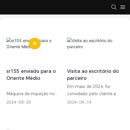
sr155 enviado para o
Visita ao escritório do
Oriente Médio
parceiro
Em maio de 2024, fui
Máquina de inspeção no
convidado pelo cliente a
local do cliente, após pagar
visitar sua cidade para
2024
08
26
2024
06
14
o depósito, providenciamos
negociações comerciais
pessoal para limpar e
reparar o equipamento