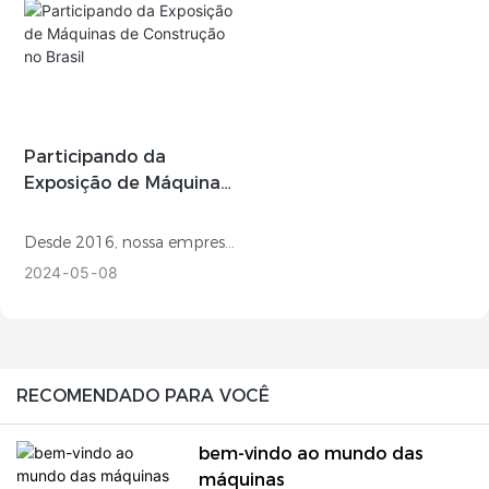
Participando da
Exposição de Máquinas
de Construção no Brasil
Desde 2016, nossa empresa
participa anualmente da
2024
05
08
exposição de máquinas de
construção. Ao longo dos
anos, a participação nestas
exposições tem sido uma
RECOMENDADO PARA VOCÊ
excelente plataforma para
apresentarmos os nossos
bem-vindo ao mundo das
produtos e serviços. Ao
máquinas
participar nas exposições,