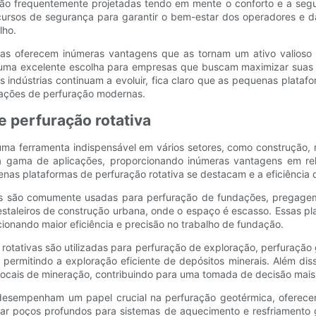
 são frequentemente projetadas tendo em mente o conforto e a se
ursos de segurança para garantir o bem-estar dos operadores e da 
lho.
vas oferecem inúmeras vantagens que as tornam um ativo valioso 
m uma excelente escolha para empresas que buscam maximizar suas
s indústrias continuam a evoluir, fica claro que as pequenas plat
rações de perfuração modernas.
 perfuração rotativa
uma ferramenta indispensável em vários setores, como construção, 
a gama de aplicações, proporcionando inúmeras vantagens em rel
nas plataformas de perfuração rotativa se destacam e a eficiência
ivas são comumente usadas para perfuração de fundações, pregag
staleiros de construção urbana, onde o espaço é escasso. Essas p
ionando maior eficiência e precisão no trabalho de fundação.
rotativas são utilizadas para perfuração de exploração, perfuração
 permitindo a exploração eficiente de depósitos minerais. Além di
is locais de mineração, contribuindo para uma tomada de decisão mai
 desempenham um papel crucial na perfuração geotérmica, oferece
urar poços profundos para sistemas de aquecimento e resfriamento