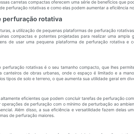
essas carretas compactas oferecem uma série de benefícios que po
de perfuração rotativas e como elas podem aumentar a eficiência n
 perfuração rotativa
uras, a utilização de pequenas plataformas de perfuração rotativas
áquinas compactas e potentes projetadas para realizar uma ampl
agens de usar uma pequena plataforma de perfuração rotativa e c
 perfuração rotativas é o seu tamanho compacto, que lhes permit
ra canteiros de obras urbanas, onde o espaço é limitado e a manob
os tipos de solo e terreno, o que aumenta sua utilidade geral em div
altamente eficientes que podem concluir tarefas de perfuração com
ar operações de perfuração com o mínimo de perturbação ao ambiente
sencial. Além disso, a sua eficiência e versatilidade fazem delas
mas de perfuração maiores.