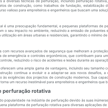
​​a diversas técnicas de perfuração, incluindo perfuração rotativa
tos de construção, como trabalhos de fundação, estabilização d
so valioso para empreiteiros e engenheiros que buscam uma solução 
ental é uma preocupação fundamental, e pequenas plataformas de pe
m o seu impacto no ambiente, reduzindo a emissão de poluentes e 
 utilização em áreas urbanas e residenciais, garantindo o mínimo 
as com recursos avançados de segurança que melhoram a proteção d
a de emergência e controles ergonômicos, que contribuem para um
ontrole, reduzindo o risco de acidentes e lesões durante as operaç
 oferecem uma ampla gama de vantagens, incluindo seu tamanho comp
trução continua a evoluir e a adaptar-se aos novos desafios, a 
o às exigências dos projectos de construção modernos. Sua capa
 torna um recurso inestimável para empreiteiros e engenheiros que b
 perfuração rotativa
o popularidade na indústria de perfuração devido às suas inúmeras
uena plataforma de perfuração rotativa para diversas aplicações de