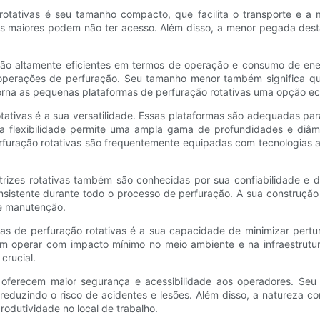
rotativas é seu tamanho compacto, que facilita o transporte e a 
s maiores podem não ter acesso. Além disso, a menor pegada dest
 são altamente eficientes em termos de operação e consumo de ene
 operações de perfuração. Seu tamanho menor também significa q
orna as pequenas plataformas de perfuração rotativas uma opção ec
tivas é a sua versatilidade. Essas plataformas são adequadas para
a flexibilidade permite uma ampla gama de profundidades e diâme
perfuração rotativas são frequentemente equipadas com tecnologia
atrizes rotativas também são conhecidas por sua confiabilidade e d
sistente durante todo o processo de perfuração. A sua construção r
de manutenção.
mas de perfuração rotativas é a sua capacidade de minimizar per
 operar com impacto mínimo no meio ambiente e na infraestrutura
crucial.
s oferecem maior segurança e acessibilidade aos operadores. S
 reduzindo o risco de acidentes e lesões. Além disso, a natureza 
rodutividade no local de trabalho.