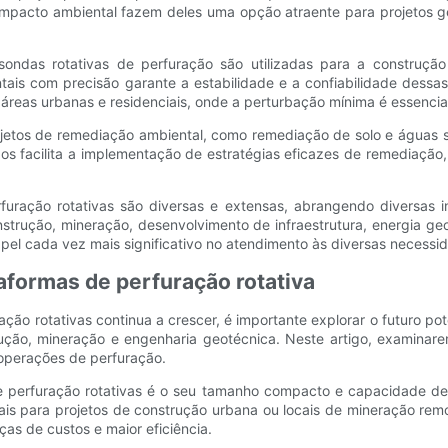
acto ambiental fazem deles uma opção atraente para projetos geot
ondas rotativas de perfuração são utilizadas para a construção
ontais com precisão garante a estabilidade e a confiabilidade dessa
áreas urbanas e residenciais, onde a perturbação mínima é essencia
tos de remediação ambiental, como remediação de solo e águas su
os facilita a implementação de estratégias eficazes de remediação,
uração rotativas são diversas e extensas, abrangendo diversas i
onstrução, mineração, desenvolvimento de infraestrutura, energia g
pel cada vez mais significativo no atendimento às diversas necess
aformas de perfuração rotativa
o rotativas continua a crescer, é importante explorar o futuro pote
trução, mineração e engenharia geotécnica. Neste artigo, examin
 operações de perfuração.
 perfuração rotativas é o seu tamanho compacto e capacidade de
ais para projetos de construção urbana ou locais de mineração remo
ças de custos e maior eficiência.