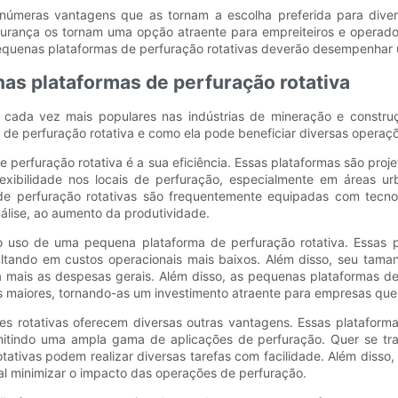
inúmeras vantagens que as tornam a escolha preferida para diversa
egurança os tornam uma opção atraente para empreiteiros e operad
s pequenas plataformas de perfuração rotativas deverão desempenhar u
nas plataformas de perfuração rotativa
cada vez mais populares nas indústrias de mineração e construçã
e perfuração rotativa e como ela pode beneficiar diversas operaç
erfuração rotativa é a sua eficiência. Essas plataformas são proje
exibilidade nos locais de perfuração, especialmente em áreas u
 de perfuração rotativas são frequentemente equipadas com tec
nálise, ao aumento da produtividade.
a do uso de uma pequena plataforma de perfuração rotativa. Es
tando em custos operacionais mais baixos. Além disso, seu tama
mais as despesas gerais. Além disso, as pequenas plataformas de 
 maiores, tornando-as um investimento atraente para empresas que
zes rotativas oferecem diversas outras vantagens. Essas platafo
mitindo uma ampla gama de aplicações de perfuração. Quer se tr
tativas podem realizar diversas tarefas com facilidade. Além dis
ial minimizar o impacto das operações de perfuração.