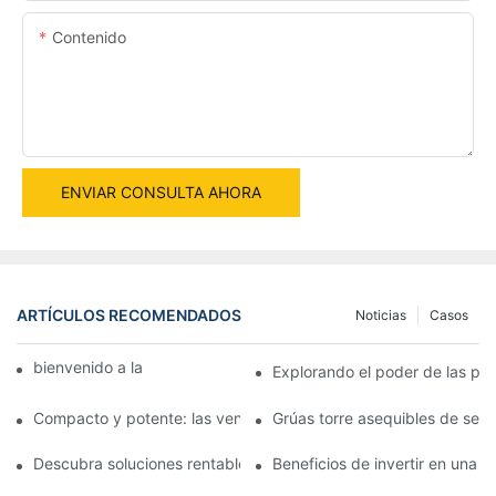
Contenido
ENVIAR CONSULTA AHORA
ARTÍCULOS RECOMENDADOS
Noticias
Casos
bienvenido a la máquina mundial
Explorando el poder de las pe
Compacto y potente: las ventajas de una pequeña plataforma de
Grúas torre asequibles de segu
Descubra soluciones rentables con grúas torre usadas a la vent
Beneficios de invertir en una 