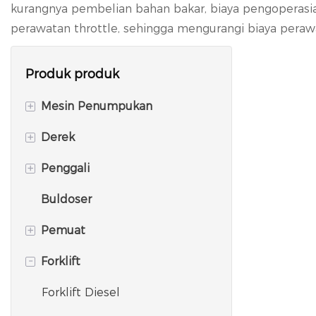
kurangnya pembelian bahan bakar, biaya pengoperasian for
perawatan throttle, sehingga mengurangi biaya peraw
Produk produk
+
Mesin Penumpukan
+
Derek
RIG Pengeboran Putar
+
Penggali
Ambil Diafragma Dinding
Truk Derek
Buldoser
Pemotong Parit
Derek Segala Medan
Ekskavator perayap
+
Pemuat
Palu Vibro Hidraulik
Derek Medan Kasar
Ekskavator Roda
-
Forklift
Derek yang dipasang di truk
pemuat beroda
Derek Perayap
Pemuat Backhoe
Forklift Diesel