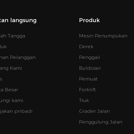
tan langsung
Produk
ah Tangga
Mesin Penumpukan
duk
Derek
nan Pelanggan
Penggali
ang Kami
Buldoser
s
Pemuat
ta Besar
Forklift
ungi kami
Truk
jakan pribadi
Grader Jalan
Penggulung Jalan