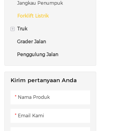
Menara Derek
Jangkau Penumpuk
Forklift Listrik
+
Truk
Grader Jalan
Truk Pompa
Penggulung Jalan
Truk Pengaduk
Traktor Semi Trailer
Kirim pertanyaan Anda
Truk jungkit
Nama Produk
Email Kami