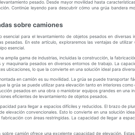
levantamiento pesado. Desde mayor movilidad hasta característica
vación. Continúe leyendo para descubrir cómo una grúa bandera m
tadas sobre camiones
sencial para el levantamiento de objetos pesados ​​en diversas i
as pesadas. En este artículo, exploraremos las ventajas de utiliza
ipo esencial.
amplia gama de industrias, incluidas la construcción, la fabricación 
s y maquinaria pesados ​​en diversos entornos de trabajo. La capac
es ubicaciones, lo que la convierte en una solución ideal para diver
a montada en camión es su movilidad. La grúa se puede transportar fác
 que la grúa se puede utilizar para elevación tanto en interiores como
rucción pesados ​​en una obra o maniobrar equipos grandes en una in
aciones eficientes de levantamiento de objetos pesados.
pacidad para llegar a espacios difíciles y reducidos. El brazo de 
 de elevación convencionales. Esto lo convierte en una solución id
 fabricación con áreas restringidas. La capacidad de llegar a espacio
a sobre camión ofrece una excelente capacidad de elevación. Estas