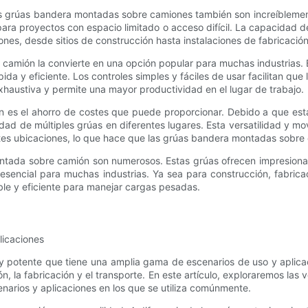
 grúas bandera montadas sobre camiones también son increíblement
para proyectos con espacio limitado o acceso difícil. La capacidad 
nes, desde sitios de construcción hasta instalaciones de fabricación
 camión la convierte en una opción popular para muchas industrias. E
pida y eficiente. Los controles simples y fáciles de usar facilitan 
xhaustiva y permite una mayor productividad en el lugar de trabajo.
ión es el ahorro de costes que puede proporcionar. Debido a que e
idad de múltiples grúas en diferentes lugares. Esta versatilidad y 
entes ubicaciones, lo que hace que las grúas bandera montadas sobr
 montada sobre camión son numerosos. Estas grúas ofrecen impresiona
 esencial para muchas industrias. Ya sea para construcción, fabric
ble y eficiente para manejar cargas pesadas.
licaciones
 potente que tiene una amplia gama de escenarios de uso y aplicac
n, la fabricación y el transporte. En este artículo, exploraremos las
narios y aplicaciones en los que se utiliza comúnmente.