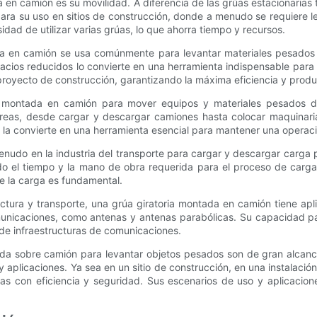
a en camión es su movilidad. A diferencia de las grúas estacionarias
 para su uso en sitios de construcción, donde a menudo se requiere l
dad de utilizar varias grúas, lo que ahorra tiempo y recursos.
tada en camión se usa comúnmente para levantar materiales pesados 
cios reducidos lo convierte en una herramienta indispensable para c
royecto de construcción, garantizando la máxima eficiencia y produ
ia montada en camión para mover equipos y materiales pesados ​​d
reas, desde cargar y descargar camiones hasta colocar maquinari
 la convierte en una herramienta esencial para mantener una operació
enudo en la industria del transporte para cargar y descargar carg
do el tiempo y la mano de obra requerida para el proceso de carga
de la carga es fundamental.
tura y transporte, una grúa giratoria montada en camión tiene apl
omunicaciones, como antenas y antenas parabólicas. Su capacidad par
 de infraestructuras de comunicaciones.
ada sobre camión para levantar objetos pesados ​​son de gran alcance
aplicaciones. Ya sea en un sitio de construcción, en una instalació
 con eficiencia y seguridad. Sus escenarios de uso y aplicacione