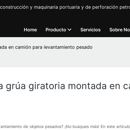
construcción y maquinaria portuaria y de perforación petro
Home
Producto
Servicios
Sobre No
ntada en camión para levantamiento pesado
na grúa giratoria montada en
evantamiento de objetos pesados? ¡No busques más! En este artículo