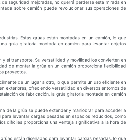
s de seguridad mejoradas, no querrá perderse esta mirada en
ontada sobre camión puede revolucionar sus operaciones de
ndustrias. Estas grúas están montadas en un camión, lo que
r una grúa giratoria montada en camión para levantar objetos
y el transporte. Su versatilidad y movilidad los convierten en
idad de montar la grúa en un camión proporciona flexibilidad
sos proyectos.
ilmente de un lugar a otro, lo que permite un uso eficiente en
 en exteriores, ofreciendo versatilidad en diversos entornos de
stalación de fabricación, la grúa giratoria montada en camión
pluma de la grúa se puede extender y maniobrar para acceder a
eal para levantar cargas pesadas en espacios reducidos, como
s difíciles proporciona una ventaja significativa a la hora de
 grúas están diseñadas para levantar cargas pesadas, lo que