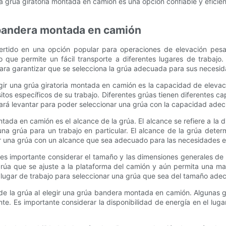
 grúa giratoria montada en camión es una opción confiable y efici
 bandera montada en camión
tido en una opción popular para operaciones de elevación pesada
 que permite un fácil transporte a diferentes lugares de trabajo
ra garantizar que se selecciona la grúa adecuada para sus necesid
gir una grúa giratoria montada en camión es la capacidad de elevac
itos específicos de su trabajo. Diferentes grúas tienen diferentes c
tará levantar para poder seleccionar una grúa con la capacidad ade
ntada en camión es el alcance de la grúa. El alcance se refiere a la 
una grúa para un trabajo en particular. El alcance de la grúa det
ar una grúa con un alcance que sea adecuado para las necesidades es
es importante considerar el tamaño y las dimensiones generales d
rúa que se ajuste a la plataforma del camión y aún permita una man
l lugar de trabajo para seleccionar una grúa que sea del tamaño adec
de la grúa al elegir una grúa bandera montada en camión. Algunas gr
. Es importante considerar la disponibilidad de energía en el lugar