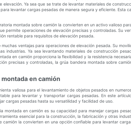
elevación. Ya sea que se trate de levantar materiales de construcc
s para levantar cargas pesadas de manera segura y eficiente. Esta c
iratoria montada sobre camión la convierten en un activo valioso pa
e permite operaciones de elevación precisas y controladas. Su ver
ión rentable para requisitos de elevación pesada.
 muchas ventajas para operaciones de elevación pesada. Su movilid
rsas industrias. Ya sea levantando materiales de construcción pes
ontada en camión proporciona la flexibilidad y la resistencia neces
ación precisas y controladas, la grúa bandera montada sobre camión
ra montada en camión
ta valiosa para el levantamiento de objetos pesados ​​en numerosa
ntable para levantar y transportar cargas pesadas. En este artícul
r cargas pesadas hasta su versatilidad y facilidad de uso.
atoria montada en camión es su capacidad para manejar cargas pesad
herramienta esencial para la construcción, la fabricación y otras in
re camión la convierten en una opción confiable para levantar carg