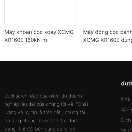
Máy khoan cọc xoay XCMG
Máy đóng cọc bánh
XR160E 160kN·m
XCMG XR160E dùn
móng.
đườ
Dưới sự chỉ đạo của niềm tin doanh
Nhà
nghiệp lâu dài của chúng tôi về "Chất
Sản 
lượng và uy tín là trên hết", chúng tôi
Dịch
tin rằng chúng tôi có thể đạt được
trạng thái đôi bên cùng có lợi với
Về C