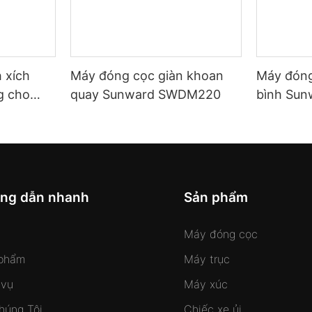
 xích
Máy đóng cọc giàn khoan
Máy đóng
g cho
quay Sunward SWDM220
bình Su
ng dẫn nhanh
Sản phẩm
Máy đóng cọc
phẩm
Máy trục
 vụ
Máy xúc
húng Tôi
Chiếc xe ủi