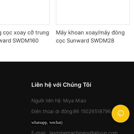
 cọc xoay cỡ trung
Máy khoan xoay/máy đóng
nward SWDM160
cọc Sunward SWDM28
Liên hệ với Chúng Tôi
Người liên hệ: Miya Miao
Điện thoại di động:86 15026518796
(Viber,
whatsapp, wechat)
E-mail: Jasminemachinery@aliyun.com