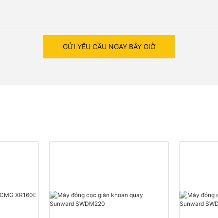
GỬI YÊU CẦU NGAY BÂY GIỜ