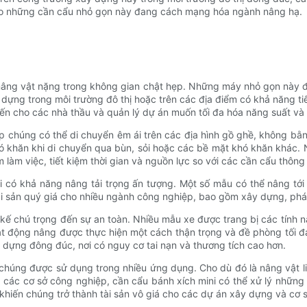
 sao những cần cẩu nhỏ gọn này đang cách mạng hóa ngành nâng hạ.
ể nâng vật nặng trong không gian chật hẹp. Những máy nhỏ gọn này 
dựng trong môi trường đô thị hoặc trên các địa điểm có khả năng ti
ến cho các nhà thầu và quản lý dự án muốn tối đa hóa năng suất và 
úp chúng có thể di chuyển êm ái trên các địa hình gồ ghề, không b
hó khăn khi di chuyển qua bùn, sỏi hoặc các bề mặt khó khăn khác. 
m việc, tiết kiệm thời gian và nguồn lực so với các cần cẩu thông
 có khả năng nâng tải trọng ấn tượng. Một số mẫu có thể nâng tới 
tài sản quý giá cho nhiều ngành công nghiệp, bao gồm xây dựng, phát 
kế chú trọng đến sự an toàn. Nhiều mẫu xe được trang bị các tính nă
 động nâng được thực hiện một cách thận trọng và đề phòng tối đa. 
 dựng đông đúc, nơi có nguy cơ tai nạn và thương tích cao hơn.
chúng được sử dụng trong nhiều ứng dụng. Cho dù đó là nâng vật liệ
 các cơ sở công nghiệp, cần cẩu bánh xích mini có thể xử lý nhữn
khiến chúng trở thành tài sản vô giá cho các dự án xây dựng và cơ 