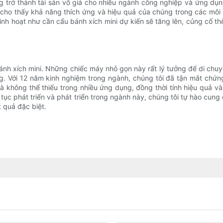
úng trở thành tài sản vô giá cho nhiều ngành công nghiệp và ứng d
n cho thấy khả năng thích ứng và hiệu quả của chúng trong các môi
, linh hoạt như cần cẩu bánh xích mini dự kiến ​​sẽ tăng lên, củng c
 bánh xích mini. Những chiếc máy nhỏ gọn này rất lý tưởng để di ch
g. Với 12 năm kinh nghiệm trong ngành, chúng tôi đã tận mắt chứng 
là không thể thiếu trong nhiều ứng dụng, đồng thời tính hiệu quả 
ếp tục phát triển và phát triển trong ngành này, chúng tôi tự hào c
t quả đặc biệt.