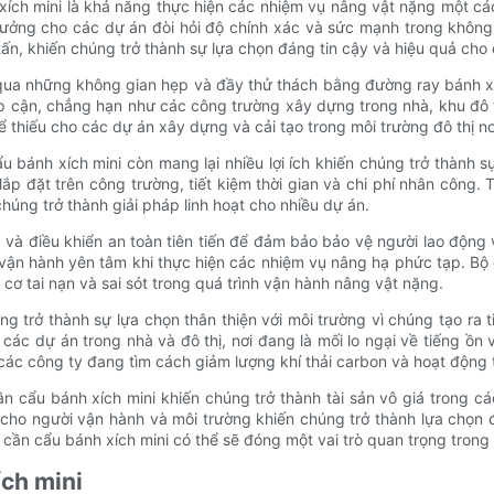
xích mini là khả năng thực hiện các nhiệm vụ nâng vật nặng một 
tưởng cho các dự án đòi hỏi độ chính xác và sức mạnh trong không
 tấn, khiến chúng trở thành sự lựa chọn đáng tin cậy và hiệu quả ch
 qua những không gian hẹp và đầy thử thách bằng đường ray bánh x
p cận, chẳng hạn như các công trường xây dựng trong nhà, khu đô t
 thiếu cho các dự án xây dựng và cải tạo trong môi trường đô thị nơ
 bánh xích mini còn mang lại nhiều lợi ích khiến chúng trở thành 
p đặt trên công trường, tiết kiệm thời gian và chi phí nhân công. 
chúng trở thành giải pháp linh hoạt cho nhiều dự án.
g và điều khiển an toàn tiên tiến để đảm bảo bảo vệ người lao độn
vận hành yên tâm khi thực hiện các nhiệm vụ nâng hạ phức tạp. Bộ 
cơ tai nạn và sai sót trong quá trình vận hành nâng vật nặng.
 trở thành sự lựa chọn thân thiện với môi trường vì chúng tạo ra tiế
các dự án trong nhà và đô thị, nơi đang là mối lo ngại về tiếng ồn
các công ty đang tìm cách giảm lượng khí thải carbon và hoạt động 
ần cẩu bánh xích mini khiến chúng trở thành tài sản vô giá trong
h cho người vận hành và môi trường khiến chúng trở thành lựa chọn
 cần cẩu bánh xích mini có thể sẽ đóng một vai trò quan trọng trong
ích mini