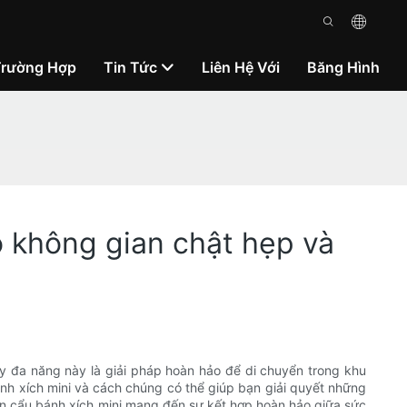
Trường Hợp
Tin Tức
Liên Hệ Với
Băng Hình
o không gian chật hẹp và
 đa năng này là giải pháp hoàn hảo để di chuyển trong khu
bánh xích mini và cách chúng có thể giúp bạn giải quyết những
ần cẩu bánh xích mini mang đến sự kết hợp hoàn hảo giữa sức