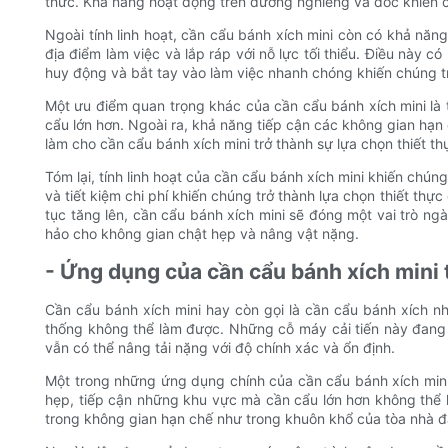
thức. Khả năng hoạt động trên đường nghiêng và dốc khiến ch
Ngoài tính linh hoạt, cần cẩu bánh xích mini còn có khả n
địa điểm làm việc và lắp ráp với nỗ lực tối thiểu. Điều này c
huy động và bắt tay vào làm việc nhanh chóng khiến chúng t
Một ưu điểm quan trọng khác của cần cẩu bánh xích mini là tí
cẩu lớn hơn. Ngoài ra, khả năng tiếp cận các không gian hạn
làm cho cần cẩu bánh xích mini trở thành sự lựa chọn thiết th
Tóm lại, tính linh hoạt của cần cẩu bánh xích mini khiến chún
và tiết kiệm chi phí khiến chúng trở thành lựa chọn thiết thự
tục tăng lên, cần cẩu bánh xích mini sẽ đóng một vai trò ng
hảo cho không gian chật hẹp và nâng vật nặng.
- Ứng dụng của cần cẩu bánh xích mini 
Cần cẩu bánh xích mini hay còn gọi là cần cẩu bánh xích n
thống không thể làm được. Những cỗ máy cải tiến này đang 
vẫn có thể nâng tải nặng với độ chính xác và ổn định.
Một trong những ứng dụng chính của cần cẩu bánh xích min
hẹp, tiếp cận những khu vực mà cần cẩu lớn hơn không thể ho
trong không gian hạn chế như trong khuôn khổ của tòa nhà 