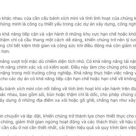
h khác nhau của cần cẩu bánh xích mini và tính linh hoạt của chúng 
 minh là công cụ thiết yếu trong các dự án xây dựng, công nghiệp 
à khả năng tiếp cận và vận hành ở những khu vực hạn chế hoặc khó 
 thậm chí cả cầu thang một cách dễ dàng, khiến chúng trở nên lý t
ông chỉ tiết kiệm thời gian và công sức khi điều động mà còn giảm n
o hơn.
nâng vượt trội mặc dù chiếm diện tích nhỏ. Có khả năng nâng tải nặ
nh nâng chính xác và có kiểm soát. Điều này làm cho chúng phù hợp
nặng trong môi trường công nghiệp. Khả năng thực hiện việc nâng 
trị cho các dự án có khả năng tiếp cận hạn chế hoặc hạn chế về không
 bánh xích mini còn nổi tiếng về tính linh hoạt khi vận hành trên
hác nhau, bao gồm sỏi, bùn hoặc thậm chí là dốc, cho phép chúng d
xây dựng ở những địa điểm xa xôi hoặc gồ ghề, chẳng hạn như xây 
n chuyển và lắp đặt, khiến chúng trở thành lựa chọn thiết thực cho 
 chóng, giảm thời gian ngừng hoạt động và các thách thức về hậu c
cần cẩu ở nơi cần thiết nhất, cải thiện hiệu quả và quy trình làm việ