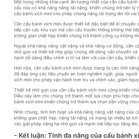
Một trong những khía cạnh ấn tượng nhất của cần cẩu bánh 
cẩu này có khả năng nâng tải nặng, khiến chúng trở nên lý 
cẩu bánh xích mini cho phép chúng nâng tải trọng lên tới vài
Cần cẩu bánh xích mini được thiết kế đặc biệt để di chuyển
tiếp cận các khu vực mà cần cẩu truyền thống không thể tiế
không gian chật hẹp khiến chúng trở thành công cụ không thể
Ngoài khả năng nâng vật nặng và khả năng cơ động, cần cẩu
nhỏ gọn và thiết kế nhẹ giúp chúng dễ dàng vận chuyển và lắ
hành dễ dàng điều chỉnh vị trí và tầm với của cần cẩu, khiến 
Hơn nữa, cần cẩu bánh xích mini được trang bị các tính năn
để đáp ứng các tiêu chuẩn an toàn nghiêm ngặt, giúp người 
xích mini cho phép vận hành trơn tru và chính xác, giảm nguy 
Thiết kế nhỏ gọn của cần cẩu bánh xích mini cũng khiến chúng
Điều này làm cho chúng trở thành một lựa chọn phù hợp cho 
bánh xích mini khiến chúng trở thành lựa chọn bền vững cho 
Nhìn chung, tính linh hoạt và khả năng nâng vật nặng của c
không gian chật hẹp, nâng tải nặng và mang lại nhiều lợi íc
các giải pháp nâng hạ nhỏ gọn và mạnh mẽ tiếp tục tăng lên,
- Kết luận: Tính đa năng của cẩu bánh x