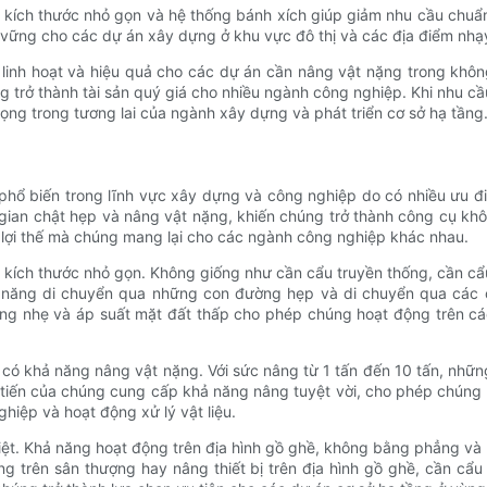
vì kích thước nhỏ gọn và hệ thống bánh xích giúp giảm nhu cầu chuẩ
 vững cho các dự án xây dựng ở khu vực đô thị và các địa điểm nh
ất linh hoạt và hiệu quả cho các dự án cần nâng vật nặng trong khô
g trở thành tài sản quý giá cho nhiều ngành công nghiệp. Khi nhu cầ
rọng trong tương lai của ngành xây dựng và phát triển cơ sở hạ tầng
g phổ biến trong lĩnh vực xây dựng và công nghiệp do có nhiều ưu
gian chật hẹp và nâng vật nặng, khiến chúng trở thành công cụ khôn
g lợi thế mà chúng mang lại cho các ngành công nghiệp khác nhau.
 kích thước nhỏ gọn. Không giống như cần cẩu truyền thống, cần cẩ
ả năng di chuyển qua những con đường hẹp và di chuyển qua các 
ượng nhẹ và áp suất mặt đất thấp cho phép chúng hoạt động trên 
có khả năng nâng vật nặng. Với sức nâng từ 1 tấn đến 10 tấn, những
 tiến của chúng cung cấp khả năng nâng tuyệt vời, cho phép chúng
hiệp và hoạt động xử lý vật liệu.
 biệt. Khả năng hoạt động trên địa hình gồ ghề, không bằng phẳng v
ng trên sân thượng hay nâng thiết bị trên địa hình gồ ghề, cần cẩu