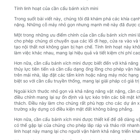
Tính linh hoạt của cần cẩu bánh xích mini
Trong suốt bài viết này, chúng tôi đã khám phá các khía cạn
nặng. Những cỗ máy nhỏ gọn nhưng mạnh mẽ này đã được chứng
Một trong những ưu điểm chính của cần cẩu bánh xích mini l
cho phép chúng di chuyển qua các lối đi hẹp, cửa ra vào và
tạo nội thất nơi không gian bị hạn chế. Tính linh hoạt này kh
làm việc khác nhau, mang lại hiệu quả và tiết kiệm chi phí ca
Hơn nữa, cần cẩu bánh xích mini được biết đến với khả năng 
thủy lực tiên tiến và cần cẩu dạng ống lồng cho phép vận hà
trên mái nhà, lắp đặt các tấm kính hoặc nâng máy móc hạng 
biệt so với cần cẩu truyền thống, mang lại giải pháp có giá 
Ngoài kích thước nhỏ gọn và khả năng nâng vật nặng, cần cẩu
điều chỉnh mang lại sự ổn định và lực kéo trên các bề mặt k
thách. Điều này làm cho chúng rất phù hợp cho các dự án 
trường xây dựng có điều kiện mặt đất không bằng phẳng.
Hơn nữa, cần cẩu bánh xích mini được thiết kế để dễ dàng vậ
có thể gập lại của chúng cho phép lắp ráp và tháo rời nhanh
linh hoạt này mang lại cho người vận hành khả năng triển khai 