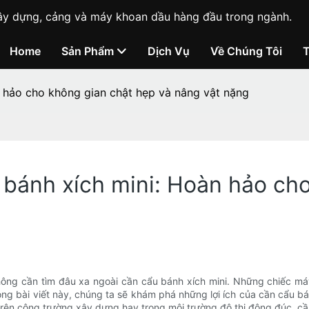
ị xây dựng, cảng và máy khoan dầu hàng đầu trong ngành.
Home
Sản Phẩm
Dịch Vụ
Về Chúng Tôi
n hảo cho không gian chật hẹp và nâng vật nặng
u bánh xích mini: Hoàn hảo ch
ông cần tìm đâu xa ngoài cần cẩu bánh xích mini. Những chiếc máy
rong bài viết này, chúng ta sẽ khám phá những lợi ích của cần cẩu 
rên công trường xây dựng hay trong môi trường đô thị đông đúc, c