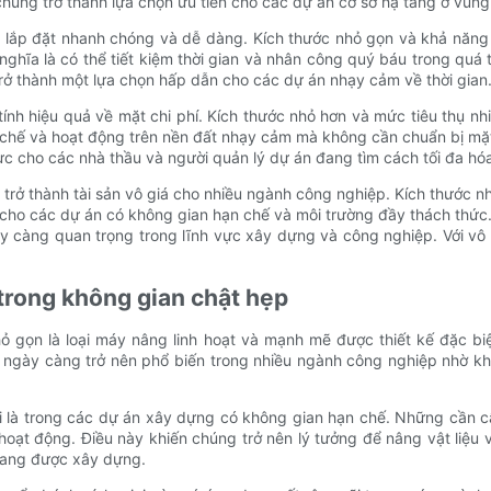
úng trở thành lựa chọn ưu tiên cho các dự án cơ sở hạ tầng ở vùng 
ăng lắp đặt nhanh chóng và dễ dàng. Kích thước nhỏ gọn và khả nă
ó nghĩa là có thể tiết kiệm thời gian và nhân công quý báu trong quá 
rở thành một lựa chọn hấp dẫn cho các dự án nhạy cảm về thời gian
nh hiệu quả về mặt chi phí. Kích thước nhỏ hơn và mức tiêu thụ nhi
 chế và hoạt động trên nền đất nhạy cảm mà không cần chuẩn bị mặt b
ực cho các nhà thầu và người quản lý dự án đang tìm cách tối đa hóa
g trở thành tài sản vô giá cho nhiều ngành công nghiệp. Kích thước nh
c cho các dự án có không gian hạn chế và môi trường đầy thách thức.
ày càng quan trọng trong lĩnh vực xây dựng và công nghiệp. Với vô 
trong không gian chật hẹp
hỏ gọn là loại máy nâng linh hoạt và mạnh mẽ được thiết kế đặc bi
ngày càng trở nên phổ biến trong nhiều ngành công nghiệp nhờ kh
i là trong các dự án xây dựng có không gian hạn chế. Những cần c
ạt động. Điều này khiến chúng trở nên lý tưởng để nâng vật liệu v
đang được xây dựng.