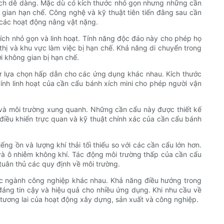
cách dễ dàng. Mặc dù có kích thước nhỏ gọn nhưng những cần
 gian hạn chế. Công nghệ và kỹ thuật tiên tiến đằng sau cần
o các hoạt động nâng vật nặng.
ích nhỏ gọn và linh hoạt. Tính năng độc đáo này cho phép họ
hị và khu vực làm việc bị hạn chế. Khả năng di chuyển trong
i không gian bị hạn chế.
sự lựa chọn hấp dẫn cho các ứng dụng khác nhau. Kích thước
Tính linh hoạt của cần cẩu bánh xích mini cho phép người vận
g và môi trường xung quanh. Những cần cẩu này được thiết kế
điều khiển trực quan và kỹ thuật chính xác của cần cẩu bánh
ng ồn và lượng khí thải tối thiểu so với các cần cẩu lớn hơn.
 và ô nhiễm không khí. Tác động môi trường thấp của cần cẩu
tuân thủ các quy định về môi trường.
 các ngành công nghiệp khác nhau. Khả năng điều hướng trong
 đáng tin cậy và hiệu quả cho nhiều ứng dụng. Khi nhu cầu về
 tương lai của hoạt động xây dựng, sản xuất và công nghiệp.