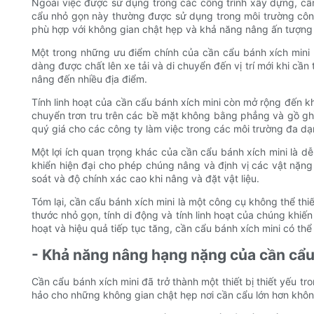
Ngoài việc được sử dụng trong các công trình xây dựng, cần
cẩu nhỏ gọn này thường được sử dụng trong môi trường công
phù hợp với không gian chật hẹp và khả năng nâng ấn tượng 
Một trong những ưu điểm chính của cần cẩu bánh xích mini
dàng được chất lên xe tải và di chuyển đến vị trí mới khi cần
nâng đến nhiều địa điểm.
Tính linh hoạt của cần cẩu bánh xích mini còn mở rộng đến 
chuyển trơn tru trên các bề mặt không bằng phẳng và gồ ghề,
quý giá cho các công ty làm việc trong các môi trường đa dạ
Một lợi ích quan trọng khác của cần cẩu bánh xích mini là 
khiển hiện đại cho phép chúng nâng và định vị các vật nặng
soát và độ chính xác cao khi nâng và đặt vật liệu.
Tóm lại, cần cẩu bánh xích mini là một công cụ không thể th
thước nhỏ gọn, tính di động và tính linh hoạt của chúng khiế
hoạt và hiệu quả tiếp tục tăng, cần cẩu bánh xích mini có thể
- Khả năng nâng hạng nặng của cần cẩu
Cần cẩu bánh xích mini đã trở thành một thiết bị thiết yếu
hảo cho những không gian chật hẹp nơi cần cẩu lớn hơn không