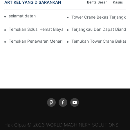
ARTIKEL YANG DISARANKAN
Berita Besar
Kasus
selamat datang di mesin dunia
Tower Crane Bekas Terjangkau 
Temukan Solusi Hemat Biaya Dengan Dijual Tower Crane Bekas
Terjangkau Dan Dapat Diandal
Temukan Penawaran Menarik Untuk Dijual Tower Crane Bekas
Temukan Tower Crane Bekas Ber
Hak Cipta © 2023 WORLD MACHINERY SOLUTIONS