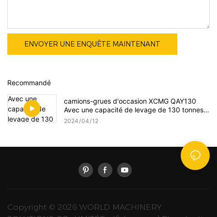
ENVOYER UNE ENQUÊTE MAINTENANT
Recommandé
camions-grues d'occasion XCMG QAY130
Avec une capacité de levage de 130 tonnes
Pour soulever divers projets à grande échelle
2024
04
12
Copyright © 2026 WORLD MACHINERY