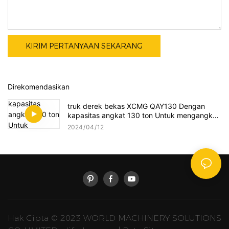
KIRIM PERTANYAAN SEKARANG
Direkomendasikan
truk derek bekas XCMG QAY130 Dengan
kapasitas angkat 130 ton Untuk mengangkat
berbagai proyek skala besar
2024
04
12
Hak Cipta © 2023 WORLD MACHINERY SOLUTIONS