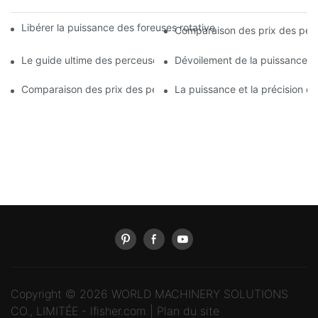
Libérer la puissance des foreuses rotatives hydrauliques pour u
Comparaison des prix des perceu
Le guide ultime des perceuses rotatives : tout ce que vous deve
Dévoilement de la puissance de
Comparaison des prix des perceuses rotatives : trouver les meill
La puissance et la précision d
Copyright © 2026 WORLD MACHINERY SOLUTIONS
CO., LIMITÉE -
lfisher.com
|
Plan du site