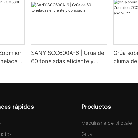
 Zoomlion
SANY SCC600A-6 | Grúa de
Grúa sob
neladas:
60 toneladas eficiente y
pluma de
raciones
compacta
ZCC5800
tonelada
aces rápidos
Productos
o
Maquinaria de pilotaje
uctos
Grua