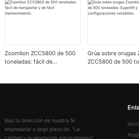
Zoomlion ZCC5800 de 500
Grúa sobre orugas
toneladas: fácil de
ZCC5800 de 500 to
transportar y de fácil
Superlift y configu
mantenimiento.
versátiles.
Enl
Bajo la dirección de nuestra fe
Inici
empresarial a largo plazo de "La
Prod
calidad y la reputación son lo primero",