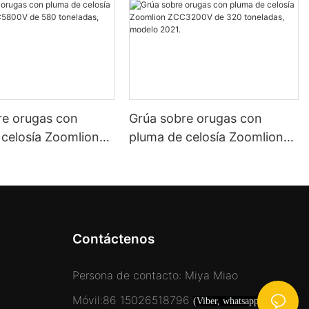
re orugas con
Grúa sobre orugas con
 celosía Zoomlion
pluma de celosía Zoomlion
V de 580
ZCC3200V de 320
s, año 2022
toneladas, modelo 2021.
Contáctenos
Persona de contacto: Miya Miao
Móvil:86 15026518796
(Viber, whatsapp, wechat)