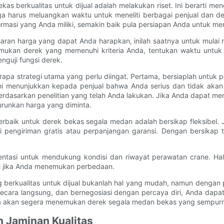
erkualitas untuk dijual adalah melakukan riset. Ini berarti menel
ga harus meluangkan waktu untuk meneliti berbagai penjual dan d
rmasi yang Anda miliki, semakin baik pula persiapan Anda untuk me
aran harga yang dapat Anda harapkan, inilah saatnya untuk mulai 
emukan derek yang memenuhi kriteria Anda, tentukan waktu untuk
guji fungsi derek.
apa strategi utama yang perlu diingat. Pertama, bersiaplah untuk 
ini menunjukkan kepada penjual bahwa Anda serius dan tidak akan 
dasarkan penelitian yang telah Anda lakukan. Jika Anda dapat mem
runkan harga yang diminta.
rbaik untuk derek bekas segala medan adalah bersikap fleksibel.
rti pengiriman gratis atau perpanjangan garansi. Dengan bersika
mentasi untuk mendukung kondisi dan riwayat perawatan crane. Ha
i jika Anda menemukan perbedaan.
berkualitas untuk dijual bukanlah hal yang mudah, namun dengan
secara langsung, dan bernegosiasi dengan percaya diri, Anda dap
da akan segera menemukan derek segala medan bekas yang sempur
n Jaminan Kualitas