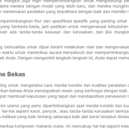
nda mungkin juga ingin mempertimbangkan untuk menghubungi per
an lama mereka dengan model yang lebih baru, dan mereka mungki
tuk menemukan peralatan yang terpelihara dengan baik dan memiliki
mpertimbangkan fitur dan spesifikasi spesifik yang penting un
tas yang berbeda-beda, jadi pastikan untuk mengevaluasi kebut
kah ada tanda-tanda keausan dan kerusakan, dan jika mungkin, 
erkualitas untuk dijual berarti melakukan riset dan mengevaluas
n waktu untuk memeriksa secara menyeluruh dan mempertimbangka
ek Anda. Dengan mengambil langkah-langkah ini, Anda dapat mema
ane Bekas
ng untuk mengetahui cara menilai kondisi dan kualitas peralatan
kan bahwa Anda mendapatkan mesin yang berfungsi dengan baik. 
 dapat membuat keputusan yang tepat dan mendapatkan penawaran t
r utama yang perlu dipertimbangkan saat menilai kondisi dan kual
hal-hal seperti karat, penyok, atau tanda-tanda kerusakan lainn
indikasi yang baik tentang seberapa baik alat berat tersebut dirawa
meriksa komponen mekanis crane. Ini mencakup hal-hal seperti mesi