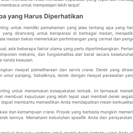
membaca untuk mempelajari lebih lanjut!
pa yang Harus Diperhatikan
nting untuk memiliki pemahaman yang jelas tentang apa yang ha
a yang dirancang untuk beroperasi di berbagai medan, menjadi
 segala medan bekas memerlukan pertimbangan yang cermat dan peng
ual, ada beberapa faktor utama yang perlu dipertimbangkan. Pertam
komponen mekanis, dan fungsionalitas alat berat secara keseluruha
da-tanda keausan.
bangkan riwayat pemeliharaan dan servis crane. Derek yang dirawa
n umur panjang. Sebaliknya, derek dengan riwayat perawatan yang
ting untuk menemukan kesepakatan terbaik. Ini termasuk meneliti 
t membuat keputusan yang lebih tepat saat membeli derek segala
 juga dapat membantu memastikan Anda mendapatkan mesin berkualita
ifikasi dan kemampuan crane. Proyek yang berbeda mungkin memerlu
e derek lainnya. Memahami kebutuhan spesifik Anda dan persyarat
 purnajual dan suku cadang untuk model derek tertentu yang Anda 