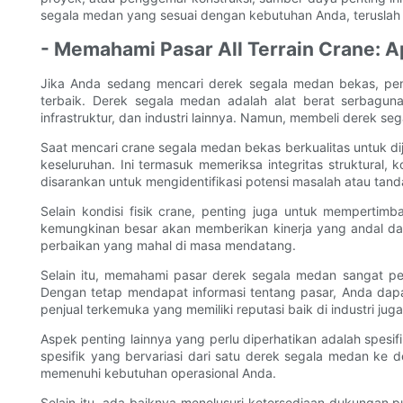
segala medan yang sesuai dengan kebutuhan Anda, teruslah 
- Memahami Pasar All Terrain Crane: A
Jika Anda sedang mencari derek segala medan bekas, pe
terbaik. Derek segala medan adalah alat berat serbagun
infrastruktur, dan industri lainnya. Namun, membeli derek
Saat mencari crane segala medan bekas berkualitas untuk dij
keseluruhan. Ini termasuk memeriksa integritas struktural, 
disarankan untuk mengidentifikasi potensi masalah atau tan
Selain kondisi fisik crane, penting juga untuk mempertim
kemungkinan besar akan memberikan kinerja yang andal da
perbaikan yang mahal di masa mendatang.
Selain itu, memahami pasar derek segala medan sangat pen
Dengan tetap mendapat informasi tentang pasar, Anda dapa
penjual terkemuka yang memiliki reputasi baik di industri
Aspek penting lainnya yang perlu diperhatikan adalah spes
spesifik yang bervariasi dari satu derek segala medan k
memenuhi kebutuhan operasional Anda.
Selain itu, ada baiknya menelusuri ketersediaan dukungan