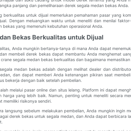
 jangka panjang dan pemeliharaan derek segala medan bekas Anda.
berkualitas untuk dijual memerlukan pemahaman pasar yang kompr
ajual. Dengan meluangkan waktu untuk meneliti dan menilai fakto
n bekas yang memenuhi kebutuhan operasional Anda.
n Bekas Berkualitas untuk Dijual
alitas, Anda mungkin bertanya-tanya di mana Anda dapat menemuka
ktur, dan membeli derek bekas dapat membantu Anda menghemat uang
l crane segala medan bekas berkualitas dan bagaimana memastika
segala medan bekas adalah dengan melihat dealer dan distributor 
 medan, dan dapat memberi Anda ketenangan pikiran saat membel
us bekerja dengan baik setelah pembelian.
lah melalui pasar online dan situs lelang. Platform ini dapat men
n harga yang lebih baik. Namun, penting untuk meneliti secara 
memiliki risikonya sendiri.
ara langsung sebelum melakukan pembelian, Anda mungkin ingin me
agai derek bekas untuk segala medan, dan Anda dapat berbicara lan
t.