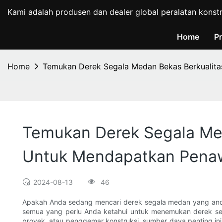
Kami adalah produsen dan dealer global peralatan konst
Home
P
Home
Temukan Derek Segala Medan Bekas Berkualita
Temukan Derek Segala Med
Untuk Mendapatkan Penaw
2024-08-13
46
Apakah Anda sedang mencari derek segala medan yang andal
semua yang perlu Anda ketahui untuk menemukan derek sega
proyek, atau penggemar konstruksi, sumber daya penting i