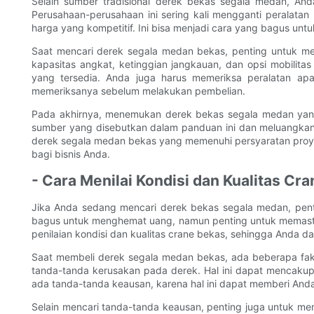
Selain sumber tradisional derek bekas segala medan, A
Perusahaan-perusahaan ini sering kali mengganti peralat
harga yang kompetitif. Ini bisa menjadi cara yang bagus un
Saat mencari derek segala medan bekas, penting untuk me
kapasitas angkat, ketinggian jangkauan, dan opsi mobili
yang tersedia. Anda juga harus memeriksa peralatan apa
memeriksanya sebelum melakukan pembelian.
Pada akhirnya, menemukan derek bekas segala medan yang b
sumber yang disebutkan dalam panduan ini dan meluangka
derek segala medan bekas yang memenuhi persyaratan proy
bagi bisnis Anda.
- Cara Menilai Kondisi dan Kualitas Cr
Jika Anda sedang mencari derek bekas segala medan, penti
bagus untuk menghemat uang, namun penting untuk memasti
penilaian kondisi dan kualitas crane bekas, sehingga Anda
Saat membeli derek segala medan bekas, ada beberapa fakto
tanda-tanda kerusakan pada derek. Hal ini dapat mencakup 
ada tanda-tanda keausan, karena hal ini dapat memberi Anda 
Selain mencari tanda-tanda keausan, penting juga untuk me