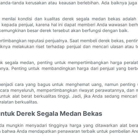
tanda-tanda kerusakan atau keausan berlebihan. Ada baiknya juga 
 menilai kondisi dan kualitas derek segala medan bekas adalah 
 kepada penjual, karena hal ini dapat memberi Anda wawasan berhar
, kemungkinan besar derek tersebut akan berfungsi dengan baik.
pertimbangkan reputasi penjualnya. Saat membeli derek bekas, penti
baiknya melakukan riset terhadap penjual dan mencari ulasan atau
 untuk segala medan, penting untuk mempertimbangkan harga pera
ganya. Penting untuk membandingkan harga dari penjual yang ber
enjadi cara yang bagus untuk menghemat uang, namun penting unt
ara menyeluruh, mempertimbangkan riwayat perawatannya, dan memb
 alat berat berkualitas tinggi. Jadi, jika Anda sedang mencari d
latan berkualitas.
untuk Derek Segala Medan Bekas
a mungkin menyadari tingginya harga yang ditawarkan alat berat
an bahwa Anda mendapatkan penawaran terbaik untuk pembelian An