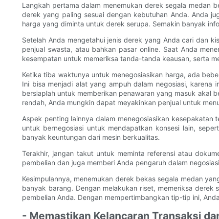
Langkah pertama dalam menemukan derek segala medan bekas b
derek yang paling sesuai dengan kebutuhan Anda. Anda ju
harga yang diminta untuk derek serupa. Semakin banyak info
Setelah Anda mengetahui jenis derek yang Anda cari dan kis
penjual swasta, atau bahkan pasar online. Saat Anda men
kesempatan untuk memeriksa tanda-tanda keausan, serta men
Ketika tiba waktunya untuk menegosiasikan harga, ada beber
Ini bisa menjadi alat yang ampuh dalam negosiasi, karena 
bersiaplah untuk memberikan penawaran yang masuk akal ber
rendah, Anda mungkin dapat meyakinkan penjual untuk menu
Aspek penting lainnya dalam menegosiasikan kesepakatan te
untuk bernegosiasi untuk mendapatkan konsesi lain, sepe
banyak keuntungan dari mesin berkualitas.
Terakhir, jangan takut untuk meminta referensi atau doku
pembelian dan juga memberi Anda pengaruh dalam negosias
Kesimpulannya, menemukan derek bekas segala medan yang 
banyak barang. Dengan melakukan riset, memeriksa derek 
pembelian Anda. Dengan mempertimbangkan tip-tip ini, An
- Memastikan Kelancaran Transaksi da