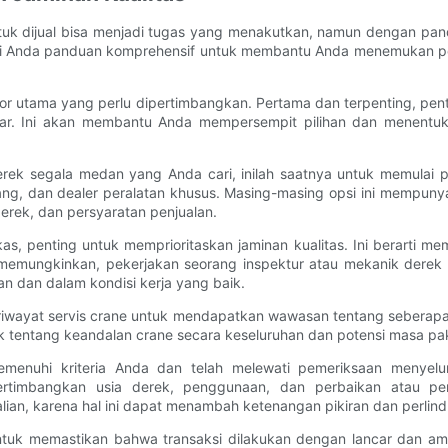
k dijual bisa menjadi tugas yang menakutkan, namun dengan pandu
beri Anda panduan komprehensif untuk membantu Anda menemukan p
r utama yang perlu dipertimbangkan. Pertama dan terpenting, pent
sar. Ini akan membantu Anda mempersempit pilihan dan menentu
erek segala medan yang Anda cari, inilah saatnya untuk memulai 
elang, dan dealer peralatan khusus. Masing-masing opsi ini mempun
derek, dan persyaratan penjualan.
, penting untuk memprioritaskan jaminan kualitas. Ini berarti me
 memungkinkan, pekerjakan seorang inspektur atau mekanik derek 
 dan dalam kondisi kerja yang baik.
n riwayat servis crane untuk mendapatkan wawasan tentang seberapa 
k tentang keandalan crane secara keseluruhan dan potensi masa pa
nuhi kriteria Anda dan telah melewati pemeriksaan menyelur
rtimbangkan usia derek, penggunaan, dan perbaikan atau pe
an, karena hal ini dapat menambah ketenangan pikiran dan perlin
untuk memastikan bahwa transaksi dilakukan dengan lancar dan a