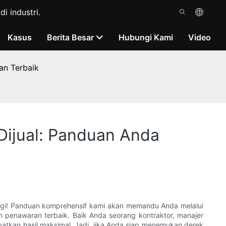
i industri.
Kasus
Berita Besar
Hubungi Kami
Video
an Terbaik
Dijual: Panduan Anda
lagi! Panduan komprehensif kami akan memandu Anda melalui
 penawaran terbaik. Baik Anda seorang kontraktor, manajer
tkan hasil maksimal. Jadi, jika Anda siap menemukan derek