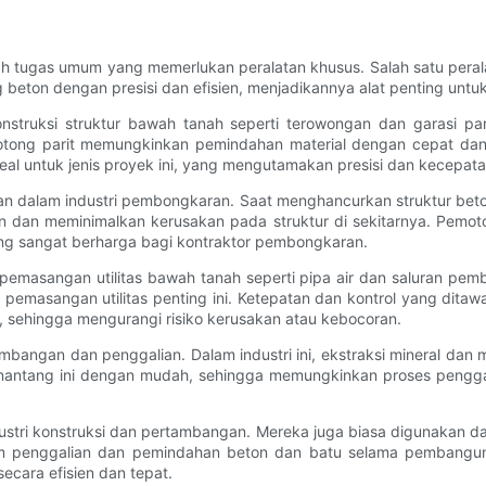
h tugas umum yang memerlukan peralatan khusus. Salah satu peralat
eton dengan presisi dan efisien, menjadikannya alat penting untuk 
nstruksi struktur bawah tanah seperti terowongan dan garasi par
motong parit memungkinkan pemindahan material dengan cepat da
al untuk jenis proyek ini, yang mengutamakan presisi dan kecepata
n dalam industri pembongkaran. Saat menghancurkan struktur beton 
an dan meminimalkan kerusakan pada struktur di sekitarnya. Pem
ng sangat berharga bagi kontraktor pembongkaran.
 pemasangan utilitas bawah tanah seperti pipa air dan saluran p
 pemasangan utilitas penting ini. Ketepatan dan kontrol yang dita
 sehingga mengurangi risiko kerusakan atau kebocoran.
bangan dan penggalian. Dalam industri ini, ekstraksi mineral dan 
antang ini dengan mudah, sehingga memungkinkan proses penggal
stri konstruksi dan pertambangan. Mereka juga biasa digunakan dal
am penggalian dan pemindahan beton dan batu selama pembanguna
ecara efisien dan tepat.