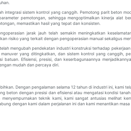
uhan.
ah integrasi sistem kontrol yang canggih. Pemotong parit beton mo
meter pemotongan, sehingga mengoptimalkan kinerja alat berat 
tongan, memastikan hasil yang tepat dan konsisten.
goperasian jarak jauh telah semakin meningkatkan keselamatan 
lkan risiko yang terkait dengan pengoperasian manual sekaligus men
 telah mengubah pendekatan industri konstruksi terhadap pekerjaa
anuver yang ditingkatkan, dan sistem kontrol yang canggih, pem
si batuan. Efisiensi, presisi, dan keserbagunaannya menjadikann
ngan mudah dan percaya diri.
bihkan. Dengan pengalaman selama 12 tahun di industri ini, kami tel
ng beton dengan presisi dan efisiensi atau mengatasi kondisi tan
an menyempurnakan teknik kami, kami sangat antusias melihat ke
rgabung dengan kami dalam perjalanan ini dan kami menantikan mas