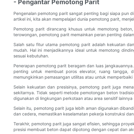
- Pengantar Pemotong Parit
Pengenalan pemotong parit sangat penting bagi siapa pun di
artikel ini, kita akan mempelajari dunia pemotong parit, men
Pemotong parit dirancang khusus untuk memotong beton, 
terowongan, pemotong parit memainkan peran penting dalam 
Salah satu fitur utama pemotong parit adalah kekuatan da
mudah. Hal ini menjadikannya ideal untuk memotong dinding
sesuai kebutuhan.
Penerapan pemotong parit beragam dan luas jangkauannya. M
penting untuk membuat poros elevator, ruang tangga, d
memungkinkan pemasangan utilitas atau untuk memperbaiki b
Selain kekuatan dan presisinya, pemotong parit juga m
sekitarnya. Tidak seperti metode pemotongan beton tradisio
digunakan di lingkungan perkotaan atau area sensitif lainny
Selain itu, pemotong parit juga lebih aman digunakan diban
dan cedera, memastikan keselamatan pekerja konstruksi dan pe
Terakhir, pemotong parit juga sangat efisien, sehingga pr
presisi membuat beton dapat dipotong dengan cepat dan ak