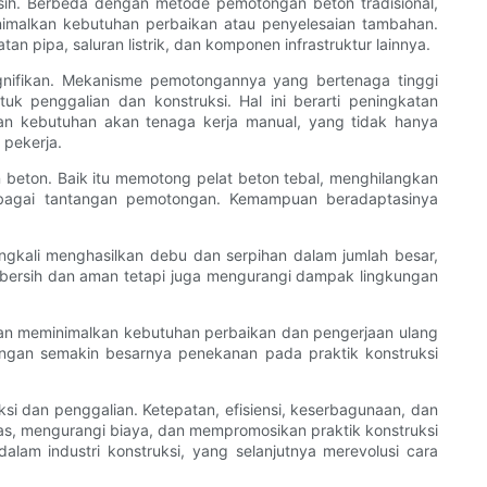
ih. Berbeda dengan metode pemotongan beton tradisional,
nimalkan kebutuhan perbaikan atau penyelesaian tambahan.
pipa, saluran listrik, dan komponen infrastruktur lainnya.
gnifikan. Mekanisme pemotongannya yang bertenaga tinggi
 penggalian dan konstruksi. Hal ini berarti peningkatan
lkan kebutuhan akan tenaga kerja manual, yang tidak hanya
 pekerja.
beton. Baik itu memotong pelat beton tebal, menghilangkan
erbagai tantangan pemotongan. Kemampuan beradaptasinya
ingkali menghasilkan debu dan serpihan dalam jumlah besar,
h bersih dan aman tetapi juga mengurangi dampak lingkungan
ngan meminimalkan kebutuhan perbaikan dan pengerjaan ulang
ngan semakin besarnya penekanan pada praktik konstruksi
i dan penggalian. Ketepatan, efisiensi, keserbagunaan, dan
as, mengurangi biaya, dan mempromosikan praktik konstruksi
lam industri konstruksi, yang selanjutnya merevolusi cara