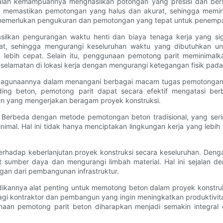
dalah kemampuannya menghasilkan potongan yang presisi dan bers
rit memastikan pemotongan yang halus dan akurat, sehingga memi
memerlukan pengukuran dan pemotongan yang tepat untuk penempatan 
asilkan pengurangan waktu henti dan biaya tenaga kerja yang si
, sehingga mengurangi keseluruhan waktu yang dibutuhkan untuk
ng lebih cepat. Selain itu, penggunaan pemotong parit meminima
elamatan di lokasi kerja dengan mengurangi ketegangan fisik pada
erbagunaannya dalam menangani berbagai macam tugas pemotongan 
ding beton, pemotong parit dapat secara efektif mengatasi b
n yang mengerjakan beragam proyek konstruksi.
n. Berbeda dengan metode pemotongan beton tradisional, yang ser
nimal. Hal ini tidak hanya menciptakan lingkungan kerja yang lebi
 terhadap keberlanjutan proyek konstruksi secara keseluruhan. De
sumber daya dan mengurangi limbah material. Hal ini sejalan de
an dari pembangunan infrastruktur.
ikannya alat penting untuk memotong beton dalam proyek konstruks
gi kontraktor dan pembangun yang ingin meningkatkan produktivit
naan pemotong parit beton diharapkan menjadi semakin integral da