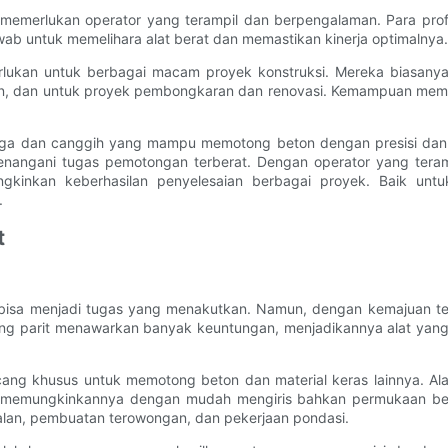
memerlukan operator yang terampil dan berpengalaman. Para profe
ab untuk memelihara alat berat dan memastikan kinerja optimalnya.
rlukan untuk berbagai macam proyek konstruksi. Mereka biasany
on, dan untuk proyek pembongkaran dan renovasi. Kemampuan mem
ga dan canggih yang mampu memotong beton dengan presisi dan ef
angani tugas pemotongan terberat. Dengan operator yang teramp
ungkinkan keberhasilan penyelesaian berbagai proyek. Baik unt
.
t
bisa menjadi tugas yang menakutkan. Namun, dengan kemajuan tek
 parit menawarkan banyak keuntungan, menjadikannya alat yang sa
cang khusus untuk memotong beton dan material keras lainnya. Al
, memungkinkannya dengan mudah mengiris bahkan permukaan beton 
 jalan, pembuatan terowongan, dan pekerjaan pondasi.