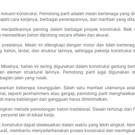
 industri konstruksi. Pemotong parit adalah mesin bertenaga yang d
jelajahi cara kerjanya, berbagai penerapannya, dan manfaat yang di
menjadikannya penting dalam berbagai proyek konstruksi. Baik u
memastikan beton dipotong secara efisien dan akurat.
n presisinya. Mesin ini dilengkapi dengan motor dan bilah bert
 beton, lantai, dan struktur lainnya, sehingga pekerja konstruks
isalnya, bahan ini sering digunakan dalam konstruksi gedung ber
an elemen struktural lainnya. Pemotong parit juga digunakan d
agian jalan yang rusak.
enawarkan beberapa keunggulan. Salah satu manfaat utamanya a
nal, seperti jackhammers atau gergaji, pemotong parit menghasilka
a di mana kebisingan dan gangguan harus diminimalkan.
dingkan metode pemotongan beton tradisional. Desain tertutup dan
rsonel lain di lokasi kerja.
oyek konstruksi dapat diselesaikan dalam waktu yang lebih singkat
urat, membantu menyederhanakan proses konstruksi dan meningkatk