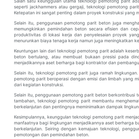
Salah satu keunggulan utama teknologi pemotong parit a
seperti jackhammers atau gergaji, teknologi pemotong pa
Ketepatan ini sangat penting dalam proyek konstruksi yang 
Selain itu, penggunaan pemotong parit beton juga mengh
memungkinkan pemindahan beton secara efisien dan cepat
produktivitas di lokasi kerja dan penyelesaian proyek ya
menurunkan biaya tenaga kerja namun juga meningkatkan kes
Keuntungan lain dari teknologi pemotong parit adalah kes
beton bertulang, atau membuat bukaan presisi pada din
menjadikannya aset berharga bagi kontraktor dan pembangu
Selain itu, teknologi pemotong parit juga ramah lingkunga
pemotong parit beroperasi dengan emisi dan limbah yang mi
dari kegiatan konstruksi.
Selain itu, penggunaan pemotong parit beton berkontribusi
tambahan, teknologi pemotong parit membantu menghemat 
berkelanjutan dan pentingnya meminimalkan dampak lingkung
Kesimpulannya, keunggulan teknologi pemotong parit menjad
manfaatnya bagi lingkungan menjadikannya aset berharga ba
berkelanjutan. Seiring dengan kemajuan teknologi, penggu
pemotongan dan pemindahan beton.