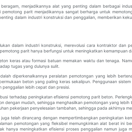
 beragam, menjadikannya alat yang penting dalam berbagai indus
ensi pemotong parit menjadikannya sangat berharga untuk memoto
nting dalam industri konstruksi dan penggalian, memberikan keku
rlukan dalam industri konstruksi, merevolusi cara kontraktor dan
gi pemotong parit hanya berfungsi untuk meningkatkan kemampuan da
n beton keras atau formasi batuan memakan waktu dan tenaga. N
hadap tugas yang dulunya sulit.
adalah diperkenalkannya peralatan pemotongan yang lebih berten
ermukaan beton yang paling keras sekalipun. Penggunaan sistem h
 penggalian lebih cepat dan presisi.
ibusi terhadap peningkatan efisiensi pemotong parit beton. Perleng
on dengan mudah, sehingga menghasilkan pemotongan yang lebih be
utuhan pekerjaan penyelesaian tambahan, sehingga pada akhirnya 
juga telah dirancang dengan mempertimbangkan peningkatan kema
alaman pemotongan yang fleksibel memungkinkan alat berat ini be
i tidak hanya meningkatkan efisiensi proses penggalian namun jug