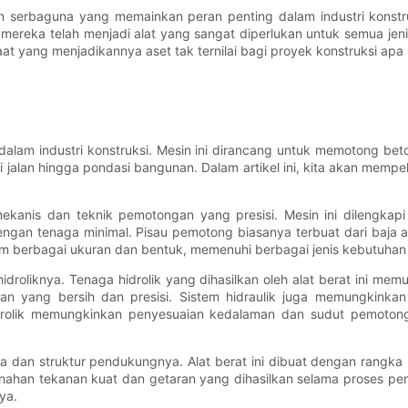
an serbaguna yang memainkan peran penting dalam industri kons
, mereka telah menjadi alat yang sangat diperlukan untuk semua jen
t yang menjadikannya aset tak ternilai bagi proyek konstruksi apa
alam industri konstruksi. Mesin ini dirancang untuk memotong be
i jalan hingga pondasi bangunan. Dalam artikel ini, kita akan memp
mekanis dan teknik pemotongan yang presisi. Mesin ini dilengka
an tenaga minimal. Pisau pemotong biasanya terbuat dari baja a
lam berbagai ukuran dan bentuk, memenuhi berbagai jenis kebutuha
hidroliknya. Tenaga hidrolik yang dihasilkan oleh alat berat ini
n yang bersih dan presisi. Sistem hidraulik juga memungkinkan
hidrolik memungkinkan penyesuaian kedalaman dan sudut pemotong
ka dan struktur pendukungnya. Alat berat ini dibuat dengan rangk
han tekanan kuat dan getaran yang dihasilkan selama proses pemo
ya.