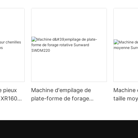
e pieux
Machine d'empilage de
Machine d
G XR160E
plate-forme de forage
taille m
rotative Sunward SWDM220
SWDM16