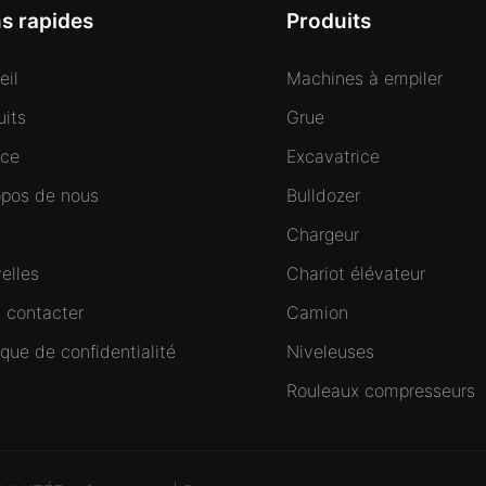
ns rapides
Produits
eil
Machines à empiler
uits
Grue
ice
Excavatrice
opos de nous
Bulldozer
Chargeur
elles
Chariot élévateur
 contacter
Camion
ique de confidentialité
Niveleuses
Rouleaux compresseurs