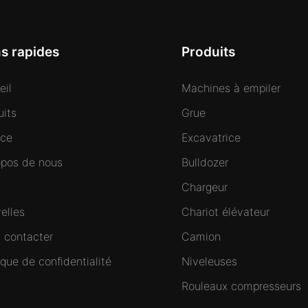
ns rapides
Produits
eil
Machines à empiler
uits
Grue
ice
Excavatrice
opos de nous
Bulldozer
Chargeur
elles
Chariot élévateur
 contacter
Camion
ique de confidentialité
Niveleuses
Rouleaux compresseurs