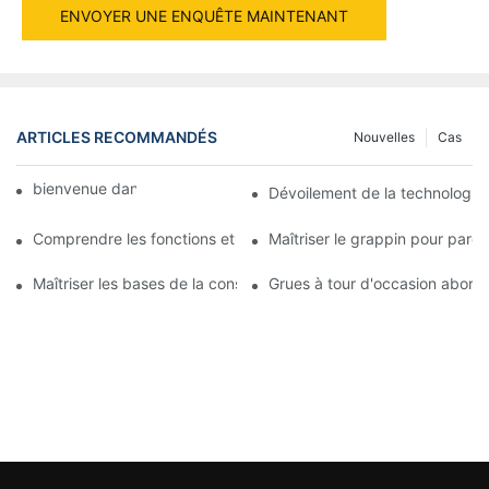
ENVOYER UNE ENQUÊTE MAINTENANT
ARTICLES RECOMMANDÉS
Nouvelles
Cas
bienvenue dans World Machine
Dévoilement de la technologie 
Comprendre les fonctions et les applications des pinces à paroi
Maîtriser le grappin pour paro
Maîtriser les bases de la construction de bennes à parois moulé
Grues à tour d'occasion abordab