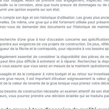
grue à tour usagée. Avant de prendre tout engagement, inspectez m
rouille ou la corrosion, ainsi que toute preuve de dommages ou de 
urnir une opinion experte sur son état.
 en compte son âge et son historique d’utilisation. Les grues plus a
onnelles. De même, une grue qui a été fortement utilisée peut prése
urez-vous de demander des documents sur l'historique de maintena
recherche d’une grue à tour d’occasion concerne ses spécifications
pondra aux exigences de vos projets de construction. De plus, réfléchi
ongueur de la flèche et le contrepoids, pour répondre à vos besoins sp
également essentiel de considérer la disponibilité des pièces de 
peut être plus difficile à entretenir et à réparer. Recherchez la di
 vous assurer que vous serez en mesure de la maintenir opérationnel
ur usagée et de le comparer à votre budget et au retour sur investiss
’une grue neuve, il est important d’évaluer soigneusement la valeur
 et de la valeur de revente de la grue lorsque vous prenez votre décis
vos besoins de construction nécessite un examen attentif de son éta
urs, vous pourrez prendre une décision éclairée qui se traduira pa