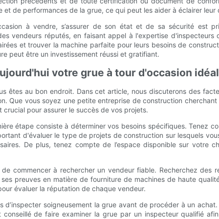
ction précédents et de toute certification ou document de conform
t de performances de la grue, ce qui peut les aider à éclairer leur 
ccasion à vendre, s’assurer de son état et de sa sécurité est pri
 des vendeurs réputés, en faisant appel à l'expertise d'inspecteurs
irées et trouver la machine parfaite pour leurs besoins de construc
re peut être un investissement réussi et gratifiant.
aujourd'hui votre grue à tour d'occasion idéa
us êtes au bon endroit. Dans cet article, nous discuterons des facte
on. Que vous soyez une petite entreprise de construction cherchant 
 crucial pour assurer le succès de vos projets.
ière étape consiste à déterminer vos besoins spécifiques. Tenez co
portant d'évaluer le type de projets de construction sur lesquels vou
saires. De plus, tenez compte de l’espace disponible sur votre ch
s de commencer à rechercher un vendeur fiable. Recherchez des re
it ses preuves en matière de fourniture de machines de haute qualit
 pour évaluer la réputation de chaque vendeur.
s d’inspecter soigneusement la grue avant de procéder à un achat
conseillé de faire examiner la grue par un inspecteur qualifié afin