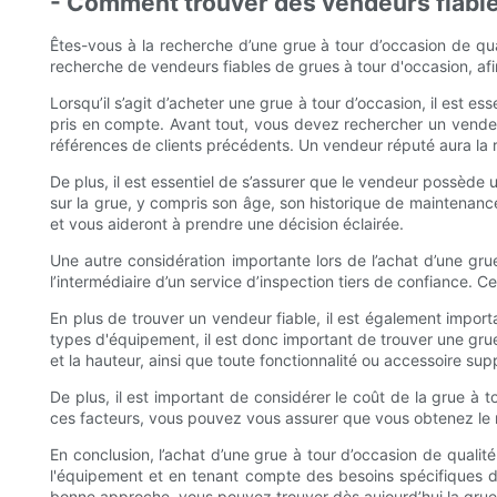
- Comment trouver des vendeurs fiables
Êtes-vous à la recherche d’une grue à tour d’occasion de qua
recherche de vendeurs fiables de grues à tour d'occasion, af
Lorsqu’il s’agit d’acheter une grue à tour d’occasion, il est 
pris en compte. Avant tout, vous devez rechercher un vendeu
références de clients précédents. Un vendeur réputé aura la ré
De plus, il est essentiel de s’assurer que le vendeur possède
sur la grue, y compris son âge, son historique de maintenance
et vous aideront à prendre une décision éclairée.
Une autre considération importante lors de l’achat d’une gru
l’intermédiaire d’un service d’inspection tiers de confiance. C
En plus de trouver un vendeur fiable, il est également import
types d'équipement, il est donc important de trouver une grue
et la hauteur, ainsi que toute fonctionnalité ou accessoire su
De plus, il est important de considérer le coût de la grue à t
ces facteurs, vous pouvez vous assurer que vous obtenez le m
En conclusion, l’achat d’une grue à tour d’occasion de qualit
l'équipement et en tenant compte des besoins spécifiques 
bonne approche, vous pouvez trouver dès aujourd’hui la grue à