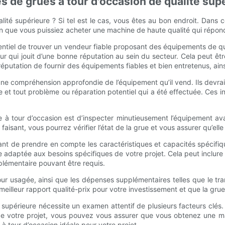
 de grues à tour d'occasion de qualité sup
lité supérieure ? Si tel est le cas, vous êtes au bon endroit. Dans 
in que vous puissiez acheter une machine de haute qualité qui répon
essentiel de trouver un vendeur fiable proposant des équipements de qua
r qui jouit d’une bonne réputation au sein du secteur. Cela peut êt
putation de fournir des équipements fiables et bien entretenus, ainsi
 une compréhension approfondie de l’équipement qu’il vend. Ils devrai
 et tout problème ou réparation potentiel qui a été effectuée. Ces in
e à tour d’occasion est d’inspecter minutieusement l’équipement av
e faisant, vous pourrez vérifier l’état de la grue et vous assurer qu’e
ant de prendre en compte les caractéristiques et capacités spécifique
 adaptée aux besoins spécifiques de votre projet. Cela peut inclure 
pplémentaire pouvant être requis.
our usagée, ainsi que les dépenses supplémentaires telles que le trans
eilleur rapport qualité-prix pour votre investissement et que la gr
é supérieure nécessite un examen attentif de plusieurs facteurs clé
de votre projet, vous pouvez vous assurer que vous obtenez une ma
 tour d’occasion idéale pour votre projet.