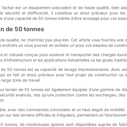
à l'achat est un équipement polyvalent et de haute qualité, bien ad
 sécurité et d’efficacité, il constitue un atout précieux pour les 
èle d'une capacité de 50 tonnes mérite d'être envisagé pour vos beso
ain de 50 tonnes
 qualité, ne cherchez pas plus loin. Cet article vous fournira une d
s endroits où vous pouvez en acheter un pour vos besoins de construc
e et robuste conçue pour soulever et transporter des charges lourde
ts d'infrastructure et les applications industrielles où les grues tradi
ain de 50 tonnes est sa capacité de levage impressionnante. Avec 
i en fait un atout précieux pour tout projet de construction ou in
 large zone de travail.
out terrain de 50 tonnes est également équipée d'une gamme de dispo
écurité avancés, tels qu'une protection contre les surcharges, des 
nt.
iable, avec des commandes conviviales et un haut degré de mobilité. S
ion sur des terrains difficiles et irréguliers, permettant un fonction
0 tonnes, de nombreuses options sont disponibles auprès de fabric