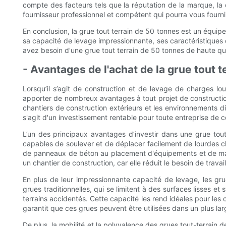
compte des facteurs tels que la réputation de la marque, la qu
fournisseur professionnel et compétent qui pourra vous fourni
En conclusion, la grue tout terrain de 50 tonnes est un équip
sa capacité de levage impressionnante, ses caractéristiques de 
avez besoin d'une grue tout terrain de 50 tonnes de haute qua
- Avantages de l'achat de la grue tout t
Lorsqu’il s’agit de construction et de levage de charges lo
apporter de nombreux avantages à tout projet de construction
chantiers de construction extérieurs et les environnements dif
s'agit d'un investissement rentable pour toute entreprise de 
L’un des principaux avantages d’investir dans une grue to
capables de soulever et de déplacer facilement de lourdes ch
de panneaux de béton au placement d'équipements et de mat
un chantier de construction, car elle réduit le besoin de trava
En plus de leur impressionnante capacité de levage, les gru
grues traditionnelles, qui se limitent à des surfaces lisses e
terrains accidentés. Cette capacité les rend idéales pour les 
garantit que ces grues peuvent être utilisées dans un plus lar
De plus, la mobilité et la polyvalence des grues tout-terrain