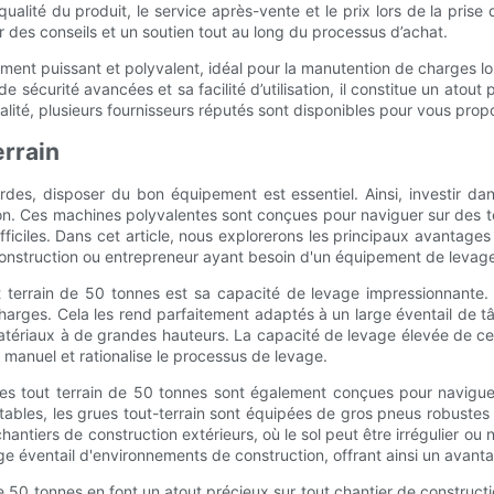
alité du produit, le service après-vente et le prix lors de la prise 
r des conseils et un soutien tout au long du processus d’achat.
ement puissant et polyvalent, idéal pour la manutention de charges lo
sécurité avancées et sa facilité d’utilisation, il constitue un atout 
lité, plusieurs fournisseurs réputés sont disponibles pour vous propo
errain
urdes, disposer du bon équipement est essentiel. Ainsi, investir d
. Ces machines polyvalentes sont conçues pour naviguer sur des ter
ficiles. Dans cet article, nous explorerons les principaux avantages
construction ou entrepreneur ayant besoin d'un équipement de levage 
ut terrain de 50 tonnes est sa capacité de levage impressionnante
arges. Cela les rend parfaitement adaptés à un large éventail de tâ
ériaux à de grandes hauteurs. La capacité de levage élevée de ces
il manuel et rationalise le processus de levage.
es tout terrain de 50 tonnes sont également conçues pour naviguer 
t stables, les grues tout-terrain sont équipées de gros pneus robust
chantiers de construction extérieurs, où le sol peut être irrégulier o
ge éventail d'environnements de construction, offrant ainsi un avanta
 de 50 tonnes en font un atout précieux sur tout chantier de construc