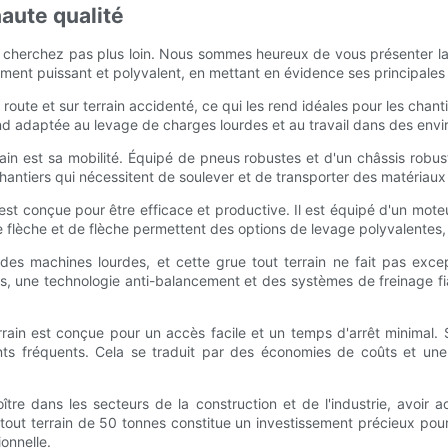
haute qualité
e cherchez pas plus loin. Nous sommes heureux de vous présenter la 
pement puissant et polyvalent, en mettant en évidence ses principales
route et sur terrain accidenté, ce qui les rend idéales pour les chanti
nd adaptée au levage de charges lourdes et au travail dans des envir
rain est sa mobilité. Équipé de pneus robustes et d'un châssis robus
hantiers qui nécessitent de soulever et de transporter des matériaux 
n est conçue pour être efficace et productive. Il est équipé d'un mo
e flèche et de flèche permettent des options de levage polyvalentes
ser des machines lourdes, et cette grue tout terrain ne fait pas exc
une technologie anti-balancement et des systèmes de freinage fiabl
errain est conçue pour un accès facile et un temps d'arrêt minimal
ts fréquents. Cela se traduit par des économies de coûts et une 
tre dans les secteurs de la construction et de l'industrie, avoir
 tout terrain de 50 tonnes constitue un investissement précieux pou
ionnelle.