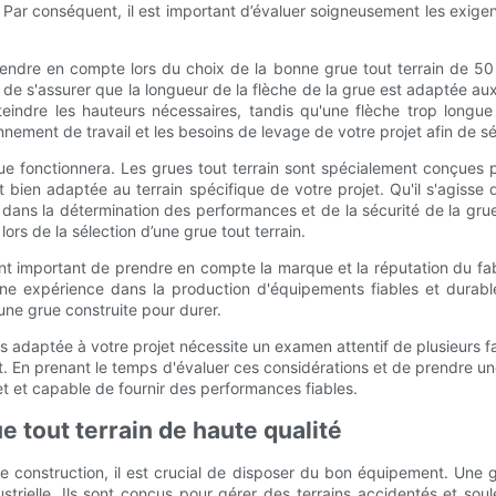
. Par conséquent, il est important d’évaluer soigneusement les exig
endre en compte lors du choix de la bonne grue tout terrain de 50 
iel de s'assurer que la longueur de la flèche de la grue est adaptée au
teindre les hauteurs nécessaires, tandis qu'une flèche trop longu
nnement de travail et les besoins de levage de votre projet afin de 
grue fonctionnera. Les grues tout terrain sont spécialement conçues po
ien adaptée au terrain spécifique de votre projet. Qu'il s'agisse d'
t dans la détermination des performances et de la sécurité de la gr
 lors de la sélection d’une grue tout terrain.
ent important de prendre en compte la marque et la réputation du fa
une expérience dans la production d'équipements fiables et durabl
 une grue construite pour durer.
nes adaptée à votre projet nécessite un examen attentif de plusieurs 
cant. En prenant le temps d'évaluer ces considérations et de prendre 
t et capable de fournir des performances fiables.
e tout terrain de haute qualité
e construction, il est crucial de disposer du bon équipement. Une g
ustrielle. Ils sont conçus pour gérer des terrains accidentés et so