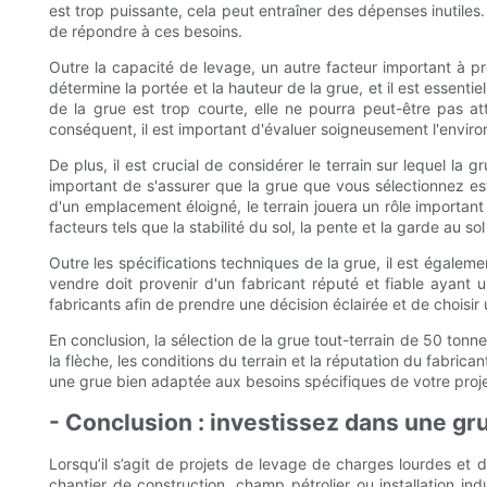
est trop puissante, cela peut entraîner des dépenses inutiles
de répondre à ces besoins.
Outre la capacité de levage, un autre facteur important à pr
détermine la portée et la hauteur de la grue, et il est essent
de la grue est trop courte, elle ne pourra peut-être pas at
conséquent, il est important d'évaluer soigneusement l'enviro
De plus, il est crucial de considérer le terrain sur lequel la 
important de s'assurer que la grue que vous sélectionnez est b
d'un emplacement éloigné, le terrain jouera un rôle importan
facteurs tels que la stabilité du sol, la pente et la garde au sol
Outre les spécifications techniques de la grue, il est égalem
vendre doit provenir d'un fabricant réputé et fiable ayant 
fabricants afin de prendre une décision éclairée et de choisir
En conclusion, la sélection de la grue tout-terrain de 50 ton
la flèche, les conditions du terrain et la réputation du fabri
une grue bien adaptée aux besoins spécifiques de votre proje
- Conclusion : investissez dans une gru
Lorsqu’il s’agit de projets de levage de charges lourdes et d
chantier de construction, champ pétrolier ou installation ind