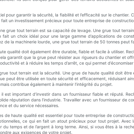
l pour garantir la sécurité, la fiabilité et l’efficacité sur le chantier
en fait un investissement précieux pour toute entreprise de constructi
une grue tout terrain est sa capacité de levage. Une grue tout terr
 fait un choix idéal pour une large gamme d’applications de constru
ez de la machinerie lourde, une grue tout terrain de 50 tonnes peut fa
te qualité doit également être durable, fiable et facile à utiliser. 
la garantit que la grue peut résister aux rigueurs du chantier et of
 productivité et à réduire les temps d’arrêt, ce qui permet d’économise
grue tout terrain est la sécurité. Une grue de haute qualité doit êtr
rue peut être utilisée en toute sécurité et efficacement, réduisant ain
, mais contribue également à maintenir l’intégrité du projet.
s, il est important d'investir dans un fournisseur fiable et réputé
e solide réputation dans l’industrie. Travailler avec un fournisseur d
nce et du service nécessaires.
es de haute qualité est essentiel pour toute entreprise de construc
ptionnelles, ce qui en fait un atout précieux pour tout projet. Avec l
er du temps et de l’argent à long terme. Ainsi, si vous êtes à la rec
pondre aux exigences de votre projet.