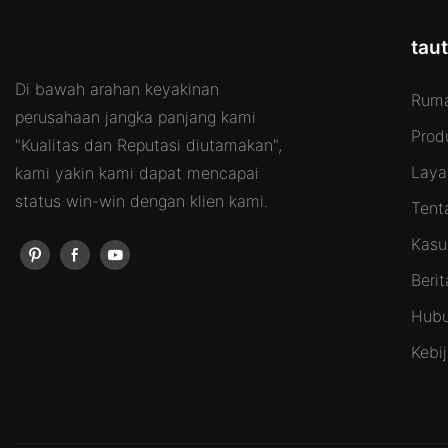
tau
Di bawah arahan keyakinan
Ruma
perusahaan jangka panjang kami
Prod
"Kualitas dan Reputasi diutamakan",
Laya
kami yakin kami dapat mencapai
status win-win dengan klien kami.
Tent
Kasu
Berit
Hubu
Kebi