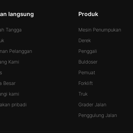
tan langsung
Produk
h Tangga
Mesin Penumpukan
uk
Derek
nan Pelanggan
Penggali
ang Kami
Buldoser
s
Pemuat
a Besar
Forklift
ngi kami
Truk
jakan pribadi
Grader Jalan
Penggulung Jalan