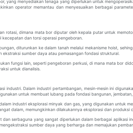
 bor, yang menyediakan tenaga yang diperlukan untuk mengoperasika
ngkinkan operator memantau dan menyesuaikan berbagai parameter
oran rotasi, dimana mata bor diputar oleh kepala putar untuk memo
 kecepatan dan torsi operasi pengeboran.
berhubungan, diturunkan ke dalam tanah melalui mekanisme hoist, s
 ekstraksi sumber daya atau pemasangan fondasi struktural.
akukan fungsi lain, seperti pengeboran perkusi, di mana mata bor d
ksi untuk dianalisis.
kasi industri. Dalam industri pertambangan, mesin-mesin ini digunak
 digunakan untuk membuat lubang pada fondasi bangunan, jembatan, d
g dalam industri eksplorasi minyak dan gas, yang digunakan untuk m
gat dalam, memungkinkan dilakukannya eksplorasi dan produksi ca
kuat dan serbaguna yang sangat diperlukan dalam berbagai aplikasi
am mengekstraksi sumber daya yang berharga dan memajukan pembang