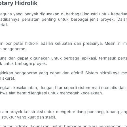
tary Hidrolik
rbaguna yang banyak digunakan di berbagai industri untuk keperl
jadikannya peralatan penting untuk berbagai jenis proyek. Dala
tail.
sin bor putar hidrolik adalah kekuatan dan presisinya. Mesin in
es pengeboran.
guna dan dapat digunakan untuk berbagai aplikasi, termasuk pert
 untuk berbagai proyek.
mungkinkan pengeboran yang cepat dan efektif. Sistem hidroliknya 
 akurat.
gkan keselamatan, dengan fitur seperti sistem mati otomatis dan 
hwa alat berat dilengkapi untuk mencegah kecelakaan.
 dalam proyek konstruksi untuk mengebor tiang pancang, lubang ja
truktur yang kuat dan stabil.
 putar hidrolik digunakan untuk berbagai aplikasi pengeboran, 