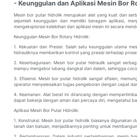
- Keunggulan dan Aplikasi Mesin Bor Ro
Mesin bor putar hidrolik merupakan alat yang kuat dan se
sejumlah keunggulan dan memiliki beragam aplikasi, men
mengeksplorasi kelebihan dan aplikasi mesin ini secara mende
Keunggulan Mesin Bor Rotary Hidrolik:
1. Kekuatan dan Presisi: Salah satu keunggulan utama me
hidrauliknya memberikan kontrol yang presisi terhadap pros
2. Keserbagunaan: Mesin bor putar hidraulik sangat serba
mampu mengebor lubang dangkal dan dalam, sehingga cocok
3. Efisiensi: Mesin bor putar hidrolik sangat efisien, me
operator menyelesaikan tugas pengeboran dengan cepat dan
4. Keamanan: Alat berat ini dirancang dengan mempertimban
dapat bekerja dengan aman dan percaya diri, mengetahui ba
Aplikasi Mesin Bor Putar Hidrolik:
1. Konstruksi: Mesin bor putar hidrolik biasanya digunakan
tanah dan batuan, menjadikannya penting untuk membangun s
2. Pertambangan: Dalam industri pertambangan, mesin bor