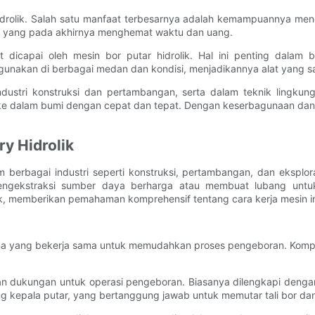
rolik. Salah satu manfaat terbesarnya adalah kemampuannya meng
, yang pada akhirnya menghemat waktu dan uang.
t dicapai oleh mesin bor putar hidrolik. Hal ini penting dalam 
igunakan di berbagai medan dan kondisi, menjadikannya alat yang s
dustri konstruksi dan pertambangan, serta dalam teknik lingkunga
dalam bumi dengan cepat dan tepat. Dengan keserbagunaan dan efis
y Hidrolik
am berbagai industri seperti konstruksi, pertambangan, dan ekspl
engekstraksi sumber daya berharga atau membuat lubang untuk
, memberikan pemahaman komprehensif tentang cara kerja mesin ini d
tama yang bekerja sama untuk memudahkan proses pengeboran. Kompo
 dukungan untuk operasi pengeboran. Biasanya dilengkapi dengan
g kepala putar, yang bertanggung jawab untuk memutar tali bor d