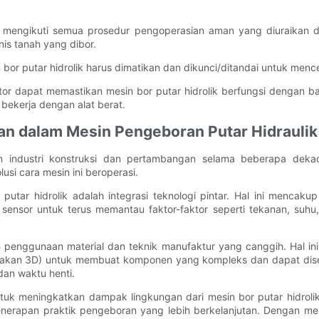
us mengikuti semua prosedur pengoperasian aman yang diuraikan 
is tanah yang dibor.
n bor putar hidrolik harus dimatikan dan dikunci/ditandai untuk men
tor dapat memastikan mesin bor putar hidrolik berfungsi dengan ba
 bekerja dengan alat berat.
n dalam Mesin Pengeboran Putar Hidraulik
lam industri konstruksi dan pertambangan selama beberapa deka
i cara mesin ini beroperasi.
utar hidrolik adalah integrasi teknologi pintar. Hal ini menca
sensor untuk terus memantau faktor-faktor seperti tekanan, suhu
lah penggunaan material dan teknik manufaktur yang canggih. Hal i
takan 3D) untuk membuat komponen yang kompleks dan dapat dises
dan waktu henti.
untuk meningkatkan dampak lingkungan dari mesin bor putar hidro
ta penerapan praktik pengeboran yang lebih berkelanjutan. Dengan m