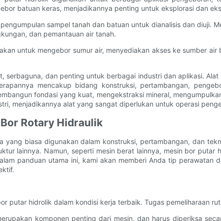
or batuan keras, menjadikannya penting untuk eksplorasi dan ekst
engumpulan sampel tanah dan batuan untuk dianalisis dan diuji. M
gkungan, dan pemantauan air tanah.
nakan untuk mengebor sumur air, menyediakan akses ke sumber air b
at, serbaguna, dan penting untuk berbagai industri dan aplikasi. Al
enerapannya mencakup bidang konstruksi, pertambangan, pengeb
 membangun fondasi yang kuat, mengekstraksi mineral, mengumpulkan
stri, menjadikannya alat yang sangat diperlukan untuk operasi pen
Bor Rotary Hidraulik
una yang biasa digunakan dalam konstruksi, pertambangan, dan tekn
ktur lainnya. Namun, seperti mesin berat lainnya, mesin bor putar
 Dalam panduan utama ini, kami akan memberi Anda tip perawatan da
tif.
putar hidrolik dalam kondisi kerja terbaik. Tugas pemeliharaan ruti
k merupakan komponen penting dari mesin, dan harus diperiksa seca