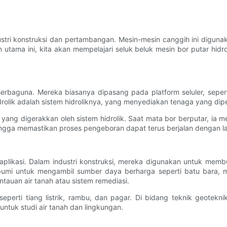
ndustri konstruksi dan pertambangan. Mesin-mesin canggih ini digu
ama ini, kita akan mempelajari seluk beluk mesin bor putar hidrol
n serbaguna. Mereka biasanya dipasang pada platform seluler, sep
r hidrolik adalah sistem hidroliknya, yang menyediakan tenaga yang 
yang digerakkan oleh sistem hidrolik. Saat mata bor berputar, ia 
ngga memastikan proses pengeboran dapat terus berjalan dengan la
plikasi. Dalam industri konstruksi, mereka digunakan untuk membu
bumi untuk mengambil sumber daya berharga seperti batu bara, 
tauan air tanah atau sistem remediasi.
eperti tiang listrik, rambu, dan pagar. Di bidang teknik geotekn
uk studi air tanah dan lingkungan.