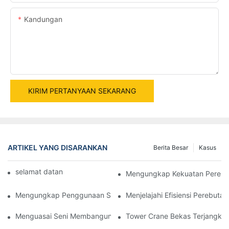
Kandungan
KIRIM PERTANYAAN SEKARANG
ARTIKEL YANG DISARANKAN
Berita Besar
Kasus
selamat datang di mesin dunia
Mengungkap Kekuatan Perebuta
Mengungkap Penggunaan Slurry Wall Grab Dalam Proyek Konst
Menjelajahi Efisiensi Perebut
Menguasai Seni Membangun Dinding Slurry Dengan Teknologi Slu
Tower Crane Bekas Terjangkau 