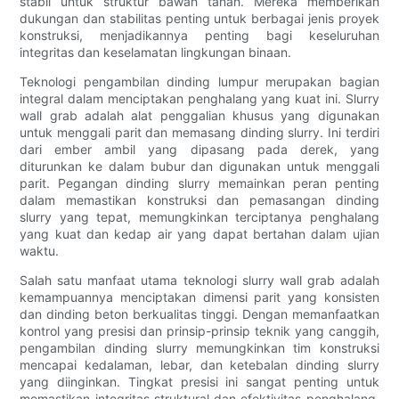
stabil untuk struktur bawah tanah. Mereka memberikan
dukungan dan stabilitas penting untuk berbagai jenis proyek
konstruksi, menjadikannya penting bagi keseluruhan
integritas dan keselamatan lingkungan binaan.
Teknologi pengambilan dinding lumpur merupakan bagian
integral dalam menciptakan penghalang yang kuat ini. Slurry
wall grab adalah alat penggalian khusus yang digunakan
untuk menggali parit dan memasang dinding slurry. Ini terdiri
dari ember ambil yang dipasang pada derek, yang
diturunkan ke dalam bubur dan digunakan untuk menggali
parit. Pegangan dinding slurry memainkan peran penting
dalam memastikan konstruksi dan pemasangan dinding
slurry yang tepat, memungkinkan terciptanya penghalang
yang kuat dan kedap air yang dapat bertahan dalam ujian
waktu.
Salah satu manfaat utama teknologi slurry wall grab adalah
kemampuannya menciptakan dimensi parit yang konsisten
dan dinding beton berkualitas tinggi. Dengan memanfaatkan
kontrol yang presisi dan prinsip-prinsip teknik yang canggih,
pengambilan dinding slurry memungkinkan tim konstruksi
mencapai kedalaman, lebar, dan ketebalan dinding slurry
yang diinginkan. Tingkat presisi ini sangat penting untuk
memastikan integritas struktural dan efektivitas penghalang,