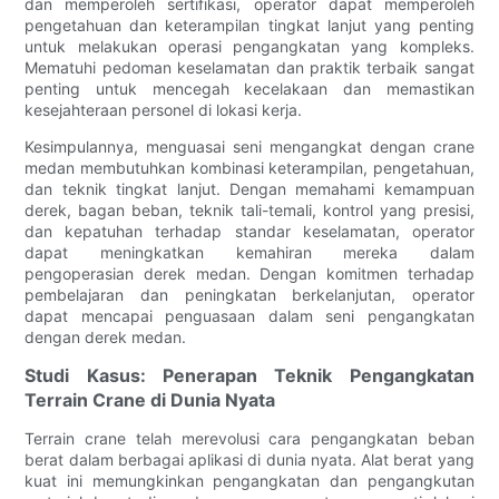
dan memperoleh sertifikasi, operator dapat memperoleh
pengetahuan dan keterampilan tingkat lanjut yang penting
untuk melakukan operasi pengangkatan yang kompleks.
Mematuhi pedoman keselamatan dan praktik terbaik sangat
penting untuk mencegah kecelakaan dan memastikan
kesejahteraan personel di lokasi kerja.
Kesimpulannya, menguasai seni mengangkat dengan crane
medan membutuhkan kombinasi keterampilan, pengetahuan,
dan teknik tingkat lanjut. Dengan memahami kemampuan
derek, bagan beban, teknik tali-temali, kontrol yang presisi,
dan kepatuhan terhadap standar keselamatan, operator
dapat meningkatkan kemahiran mereka dalam
pengoperasian derek medan. Dengan komitmen terhadap
pembelajaran dan peningkatan berkelanjutan, operator
dapat mencapai penguasaan dalam seni pengangkatan
dengan derek medan.
Studi Kasus: Penerapan Teknik Pengangkatan
Terrain Crane di Dunia Nyata
Terrain crane telah merevolusi cara pengangkatan beban
berat dalam berbagai aplikasi di dunia nyata. Alat berat yang
kuat ini memungkinkan pengangkatan dan pengangkutan