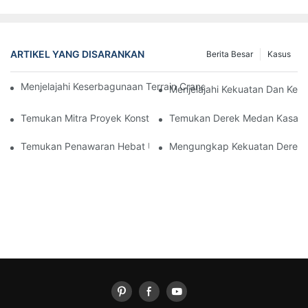
ARTIKEL YANG DISARANKAN
Berita Besar
Kasus
Menjelajahi Keserbagunaan Terrain Crane: Panduan Kemampua
Menjelajahi Kekuatan Dan Kes
Temukan Mitra Proyek Konstruksi Anda Berikutnya: Derek Medan
Temukan Derek Medan Kasar Be
Temukan Penawaran Hebat Untuk Dijual Derek Medan Kasar Be
Mengungkap Kekuatan Derek M