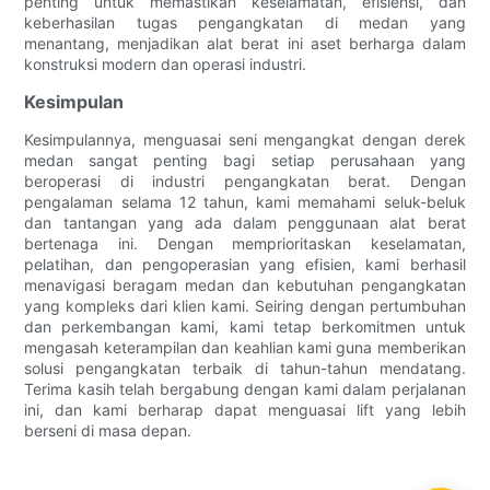
penting untuk memastikan keselamatan, efisiensi, dan
keberhasilan tugas pengangkatan di medan yang
menantang, menjadikan alat berat ini aset berharga dalam
konstruksi modern dan operasi industri.
Kesimpulan
Kesimpulannya, menguasai seni mengangkat dengan derek
medan sangat penting bagi setiap perusahaan yang
beroperasi di industri pengangkatan berat. Dengan
pengalaman selama 12 tahun, kami memahami seluk-beluk
dan tantangan yang ada dalam penggunaan alat berat
bertenaga ini. Dengan memprioritaskan keselamatan,
pelatihan, dan pengoperasian yang efisien, kami berhasil
menavigasi beragam medan dan kebutuhan pengangkatan
yang kompleks dari klien kami. Seiring dengan pertumbuhan
dan perkembangan kami, kami tetap berkomitmen untuk
mengasah keterampilan dan keahlian kami guna memberikan
solusi pengangkatan terbaik di tahun-tahun mendatang.
Terima kasih telah bergabung dengan kami dalam perjalanan
ini, dan kami berharap dapat menguasai lift yang lebih
berseni di masa depan.