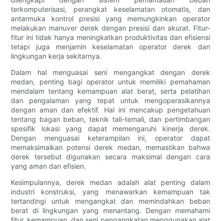
terkomputerisasi, perangkat keselamatan otomatis, dan
antarmuka kontrol presisi yang memungkinkan operator
melakukan manuver derek dengan presisi dan akurat. Fitur-
fitur ini tidak hanya meningkatkan produktivitas dan efisiensi
tetapi juga menjamin keselamatan operator derek dan
lingkungan kerja sekitarnya.
Dalam hal menguasai seni mengangkat dengan derek
medan, penting bagi operator untuk memiliki pemahaman
mendalam tentang kemampuan alat berat, serta pelatihan
dan pengalaman yang tepat untuk mengoperasikannya
dengan aman dan efektif. Hal ini mencakup pengetahuan
tentang bagan beban, teknik tali-temali, dan pertimbangan
spesifik lokasi yang dapat memengaruhi kinerja derek.
Dengan menguasai keterampilan ini, operator dapat
memaksimalkan potensi derek medan, memastikan bahwa
derek tersebut digunakan secara maksimal dengan cara
yang aman dan efisien.
Kesimpulannya, derek medan adalah alat penting dalam
industri konstruksi, yang menawarkan kemampuan tak
tertandingi untuk mengangkat dan memindahkan beban
berat di lingkungan yang menantang. Dengan memahami
fitur, kemampuan, dan seni pengangkatan menggunakan alat