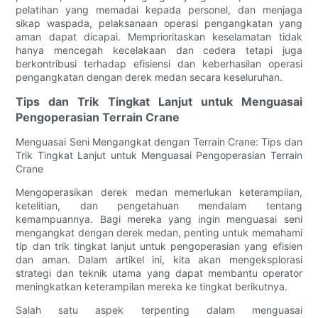
pelatihan yang memadai kepada personel, dan menjaga
sikap waspada, pelaksanaan operasi pengangkatan yang
aman dapat dicapai. Memprioritaskan keselamatan tidak
hanya mencegah kecelakaan dan cedera tetapi juga
berkontribusi terhadap efisiensi dan keberhasilan operasi
pengangkatan dengan derek medan secara keseluruhan.
Tips dan Trik Tingkat Lanjut untuk Menguasai
Pengoperasian Terrain Crane
Menguasai Seni Mengangkat dengan Terrain Crane: Tips dan
Trik Tingkat Lanjut untuk Menguasai Pengoperasian Terrain
Crane
Mengoperasikan derek medan memerlukan keterampilan,
ketelitian, dan pengetahuan mendalam tentang
kemampuannya. Bagi mereka yang ingin menguasai seni
mengangkat dengan derek medan, penting untuk memahami
tip dan trik tingkat lanjut untuk pengoperasian yang efisien
dan aman. Dalam artikel ini, kita akan mengeksplorasi
strategi dan teknik utama yang dapat membantu operator
meningkatkan keterampilan mereka ke tingkat berikutnya.
Salah satu aspek terpenting dalam menguasai