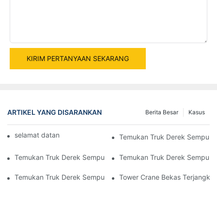
KIRIM PERTANYAAN SEKARANG
ARTIKEL YANG DISARANKAN
Berita Besar
Kasus
selamat datang di mesin dunia
Temukan Truk Derek Sempurna A
Temukan Truk Derek Sempurna Anda: Jelajahi Koleksi Obral Ka
Temukan Truk Derek Sempurna
Temukan Truk Derek Sempurna Anda Untuk Dijual Dengan Inven
Tower Crane Bekas Terjangkau 