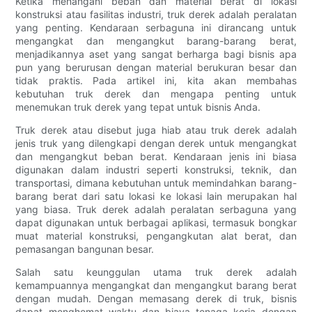
Ketika menangani beban dan material berat di lokasi
konstruksi atau fasilitas industri, truk derek adalah peralatan
yang penting. Kendaraan serbaguna ini dirancang untuk
mengangkat dan mengangkut barang-barang berat,
menjadikannya aset yang sangat berharga bagi bisnis apa
pun yang berurusan dengan material berukuran besar dan
tidak praktis. Pada artikel ini, kita akan membahas
kebutuhan truk derek dan mengapa penting untuk
menemukan truk derek yang tepat untuk bisnis Anda.
Truk derek atau disebut juga hiab atau truk derek adalah
jenis truk yang dilengkapi dengan derek untuk mengangkat
dan mengangkut beban berat. Kendaraan jenis ini biasa
digunakan dalam industri seperti konstruksi, teknik, dan
transportasi, dimana kebutuhan untuk memindahkan barang-
barang berat dari satu lokasi ke lokasi lain merupakan hal
yang biasa. Truk derek adalah peralatan serbaguna yang
dapat digunakan untuk berbagai aplikasi, termasuk bongkar
muat material konstruksi, pengangkutan alat berat, dan
pemasangan bangunan besar.
Salah satu keunggulan utama truk derek adalah
kemampuannya mengangkat dan mengangkut barang berat
dengan mudah. Dengan memasang derek di truk, bisnis
dapat menghemat waktu dan biaya tenaga kerja dengan