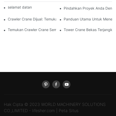
selamat datang di mesin dunia
Pindahkan Proyek Anda Dengan
Crawler Crane Dijual: Temukan Alat Berat Sempurna Anda Seka
Panduan Utama Untuk Menemuka
Temukan Crawler Crane Sempurna Anda Untuk Dijual Hari Ini!
Tower Crane Bekas Terjangkau 
Hak Cipta © 2023 WORLD MACHINERY SOLUTIONS
CO.,LIMITED -
lifesher.com
|
Peta Situs