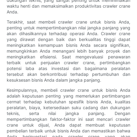
dukungan teknis, yang sangat penting untuk meminimalkan
waktu henti dan memaksimalkan produktivitas crawler crane
Anda.
Terakhir, saat membeli crawler crane untuk bisnis Anda,
penting untuk mempertimbangkan nilai jangka panjang yang
akan dihasilkannya terhadap operasi Anda. Crawler crane
yang dirawat dengan baik dan berkualitas tinggi dapat
meningkatkan kemampuan bisnis Anda secara signifikan,
memungkinkan Anda menangani lebih banyak proyek dan
meningkatkan efisiensi. Saat mengevaluasi penawaran
terbaik untuk penjualan crawler crane, pertimbangkan
potensi laba atas investasi dan bagaimana peralatan
tersebut akan berkontribusi terhadap pertumbuhan dan
kesuksesan bisnis Anda dalam jangka panjang.
Kesimpulannya, membeli crawler crane untuk bisnis Anda
adalah keputusan penting yang memerlukan pertimbangan
cermat terhadap kebutuhan spesifik bisnis Anda, kualitas
peralatan, biaya, ketersediaan suku cadang dan dukungan
teknis, serta nilai jangka panjang. Dengan
mempertimbangkan faktor-faktor ini saat mencari crawler
crane untuk dijual, Anda dapat membuat keputusan
pembelian terbaik untuk bisnis Anda dan memastikan bahwa
Anda berinvestasi pada crawler crane yang akan