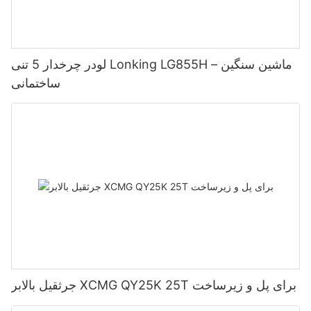
لودر چرخدار 5 تنی Lonking LG855H – ماشین سنگین
ساختمانی
جرثقیل بالابر XCMG QY25K 25T برای پل و زیرساخت