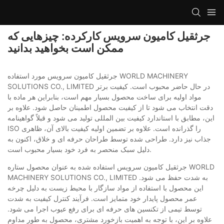
جرثقیل کامیون سرویس کارکرده: چیزهایی که
ممکن است بخواهید بدانید
جرثقیل کامیون سرویس مورد استفاده WORLD MACHINERY
SOLUTIONS CO., LIMITED در حال حاضر محبوب است. کیفیت برتر
مواد اولیه برای ساخت محصول بسیار مهم است، بنابراین هر ماده با
دقت انتخاب می شود تا از کیفیت محصول اطمینان حاصل شود. علاوه بر
این، مطابق با استاندارد کیفیت بین المللی تولید می شود و قبلاً گواهینامه
ISO را گذرانده است. علاوه بر تضمین اولیه کیفیت بالای آن، ظاهری
جذاب نیز دارد. طراحی شده توسط طراحان حرفه ای و خلاق، اکنون به
دلیل سبک منحصر به فرد خود بسیار محبوب است.
جرثقیل کامیون سرویس استفاده شده به عنوان محصول ستاره WORLD
MACHINERY SOLUTIONS CO., LIMITED به شدت حفظ می شود.
این محصول با استفاده از مواد سازگار با محیط زیست به دلیل چرخه
عمر محصول پایدار خود متمایز است. فرآیند کنترل کیفیت به شدت
توسط تیمی از تکنسین های حرفه ای برای رفع عیوب اجرا می شود.
علاوه بر این، با توجه به اهمیت بازخورد مشتری، محصول به طور مداوم