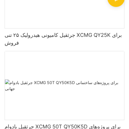
جرثقیل کامیونی هیدرولیک ۲۵ تنی XCMG QY25K برای
فروش
جرثقیل بادوام XCMG 50T QY50K5D برای پروژه‌های