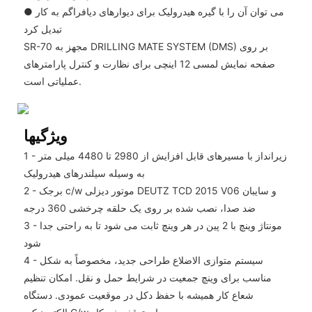
● می توان آن را با گیره هیدرولیک برای دیوارهای دیافراگم به کار
تبدیل کرد
SR-70 مجهز به DRILLING MATE SYSTEM (DMS) بر روی
صفحه نمایش لمسی 12 اینچی برای نظارت و کنترل پارامترهای
عملیاتی است.
ویژگیها
1 - زیرانداز با مسیرهای قابل افزایش از 2980 تا 4480 میلی متر
به وسیله سیلندرهای هیدرولیک
2 - برجک c/w موتور دیزلی DEUTZ TCD 2015 V06 و سایبان
ضد صدا، نصب شده بر روی یک حلقه چرخشی 360 درجه
3 - مونتاژ وینچ با 2 پین در هر وینچ ثابت می شود تا به راحتی جدا
شود
4 - سیستم متوازی الاضلاع طراحی جدید، مخصوصاً به شکل
مناسب برای وینچ جمعیت در شرایط حمل و نقل. امکان تنظیم
شعاع کار همیشه با حفظ دکل در موقعیت عمودی. دستگاه