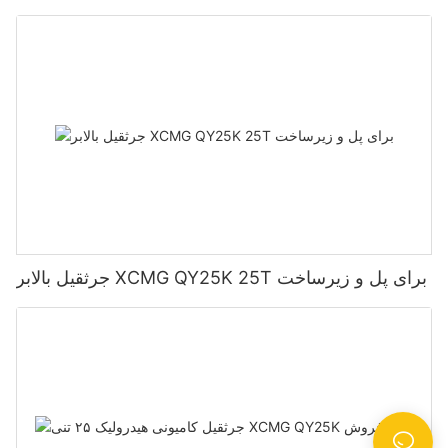
جرثقیل بالابر XCMG QY25K 25T برای پل و زیرساخت