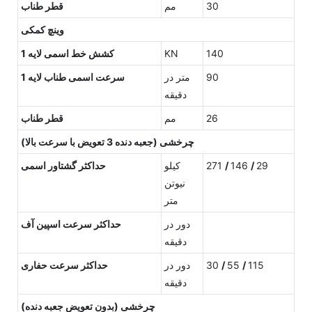
30
مم
قطر طناب
وینچ کمکی
140
KN
کشش خط اسمی لایه 1
90
متر در
سرعت اسمی طناب لایه 1
دقیقه
26
مم
قطر طناب
چرخشی (جعبه دنده 3 تعویض با سرعت بالا)
29
/
146
/
271
کیلو
حداکثر گشتاور اسمی
نیوتن
متر
دور در
حداکثر سرعت اسپین آف
دقیقه
115
/
55
/
30
دور در
حداکثر سرعت حفاری
دقیقه
چرخشی (بدون تعویض جعبه دنده)