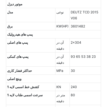
موتور دیزل
DEUTZ TCD 2015
نوعی
مدل
V06
3601482
KW(HP)
برق
پمپ های هیدرولیک
2x304
آن در
پمپ های اصلی
دقیقه
93 65 53 38 23
آن در
پمپ های کمکی
دقیقه
30
MPa
حداکثر فشار کاری
وینچ اصلی
240
KN
کشش خط اسمی لایه 1
80
متر در
سرعت اسمی طناب لایه 1
دقیقه