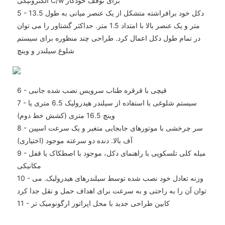
الکترونیکی C/w برای توقف خودکار
5 - دکل خود برافراشته متشکل از یک عنصر میانی به طول 13.5
متر و یک عنصر بالا با امتداد 1.5 متر. حداکثر گشتاور را می توان
در تمام طول دکل اعمال کرد. طراحی چند منظوره برای سیستم
شلوغ سیلندر و وینچ
6 - قیچی با قرقره طناب سرویس نصب شده جانبی
7 - سیستم شلوغی با استفاده از سیلندر هیدرولیک 6.5 متری یا
وینچ 16.5 متری (کشش خط دوم)
8 - سر چرخشی با موتورهای جابجایی متغیر و یک سرعت اسپین
آف بالا. دنده دو سرعته موجود (اختیاری)
9 - میله کلی تلسکوپی با راهنمای دکل، موجود با اصطکاک یا قفل
مکانیکی
10 - وزنه تعادل خود نصب شده توسط سیلندرهای هیدرولیک. می
توان آن را به راحتی و به سرعت برای اهداف حمل و نقل جدا کرد
11 - کابین طراحی جدید با محل اپراتور ارگونومیک تر