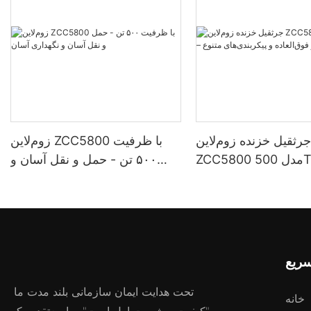
رثقیل خزنده زوم‌لاین
زوم‌لاین ZCC5800 با ظرفیت
ZCC5800 مدل 500T – بالابر
۵۰۰ تن - حمل و نقل آسان و
ه و پیکربندی‌های متنوع
نگهداری آسان
سریع
تحت هدایت ایمان سازمانی بلند مدت ما
خانه
"کیفیت و شهرت اول است"، ما معتقدیم که