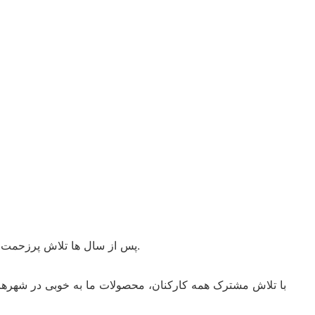
• پس از سال ها تلاش پرزحمت، قدرت کلی و نفوذ برند ما تا حد زیادی بهبود یافته است. ما را به تبدیل شدن به یکی از شرکت های برجسته در کشور ارتقا می دهد.