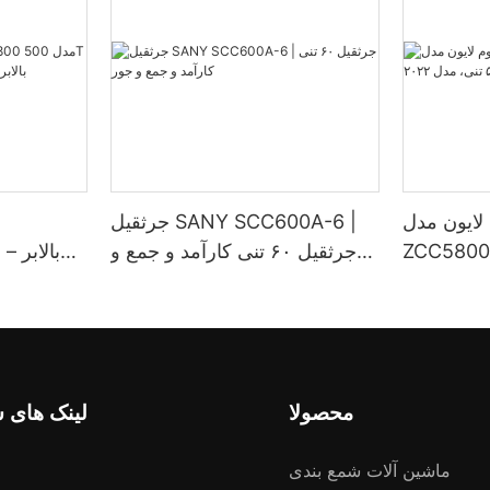
لایون مدل
جرثقیل SANY SCC600A-6 |
ج
ZCC با بوم مشبک ۵۸۰
جرثقیل ۶۰ تنی کارآمد و جمع و
دل ۲۰۲۲
جور
فوق‌العاد
محصولا
لینک های 
ماشین آلات شمع بندی