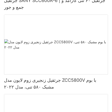
جرثقیل SANY SCC600A-6 | جرثقیل ۶۰ تنی کارآمد و
جمع و جور
جرثقیل زنجیری زوم لایون مدل ZCC5800V با بوم
مشبک ۵۸۰ تنی، مدل ۲۰۲۲