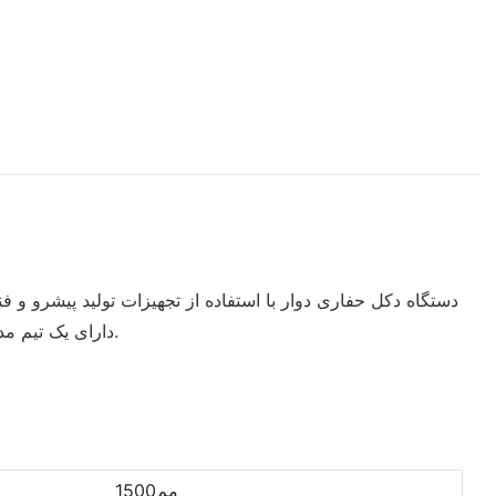
دستگاه دکل حفاری دوار با استفاده از تجهیزات تولید پیشرو و
طولانی مدتی را نیز ارائه می دهد. WORLD MACHINERY SOLUTIONS CO., LIMITED دارای یک تیم مدیریتی با تجربه غنی در خارج از کشور است.
مم1500