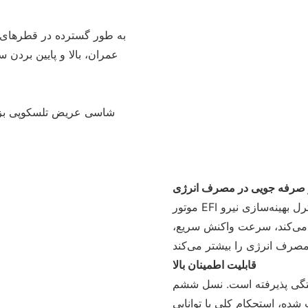
به طور گسترده در قطرهای
عمران، بالا و پایین بردن س
شاسی عریض تلسکوپی بزر
 صرفه جویی در مصرف انرژی
موتور EFI با جابجایی بزرگ وارداتی با قدرت قوی، از فناوری کنترل بهینه‌سازی نیرو
یم می‌کند، سرعت واکنش سریع،
قابلیت اطمینان بالا
ستگی پذیرفته است. نسل ششم
ت شده، استحکام کلی با توانایی