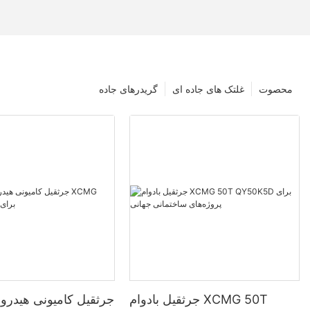
محصوت
غلتک های جاده ای
گریدرهای جاده
جرثقیل بادوام XCMG 50T