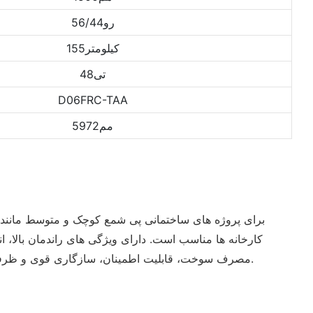
رو56/44
کیلومتر155
تی48
D06FRC-TAA
مم5972
کارخانه ها مناسب است. دارای ویژگی های راندمان بالا، 
مصرف سوخت، قابلیت اطمینان، سازگاری قوی و ظرفیت ساخت و ساز بزرگ است.