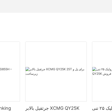
جرثقیل کامیونی هیدرولیک ۲۵ تنی
جرثقیل بالابر XCMG QY25K