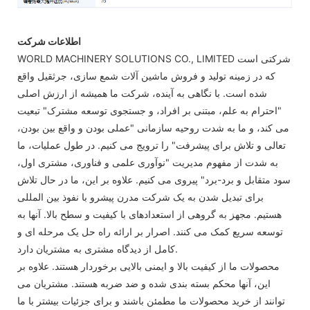
اطلاعات شرکت
WORLD MACHINERY SOLUTIONS CO., LIMITED شرکتی است
که در زمینه تولید و فروش ماشین آلات شمع سازی، جرثقیل واقع
شده است. با نگاهی به آینده، شرکت ما همیشه از ارزش اصلی
"احترام به علم، مبتنی بر افراد، و جستجوی توسعه مشترک" تبعیت
می کند، و ما به شدت روحیه سازمانی "عملی بودن و واقع بین بودن،
تعالی و تلاش برای پیشرفت" را ترویج می کنیم. در طول عملیات، ما
به شدت از مفهوم مدیریت "نوآوری علمی و فناوری، مشتری اول،
سود متقابل و برد-برد" پیروی می کنیم. علاوه بر این، ما در حال تلاش
برای تبدیل شدن به یک شرکت مدرن پیشرو با نفوذ بین المللی
هستیم. مجهز به گروهی از استعدادهای با کیفیت و سطح بالا. آنها به
توسعه سریع کمک می کنند. اصرار بر ارائه راه حل یک مرحله ای و
کامل از دیدگاه مشتری به مشتریان دارد.
محصولات ما از کیفیت بالا و ایمنی بالایی برخوردار هستند. علاوه بر
این، آنها محکم بسته بندی شده و ضد ضربه هستند. مشتریان می
توانند از خرید محصولات ما مطمئن باشند و برای جزئیات بیشتر با ما