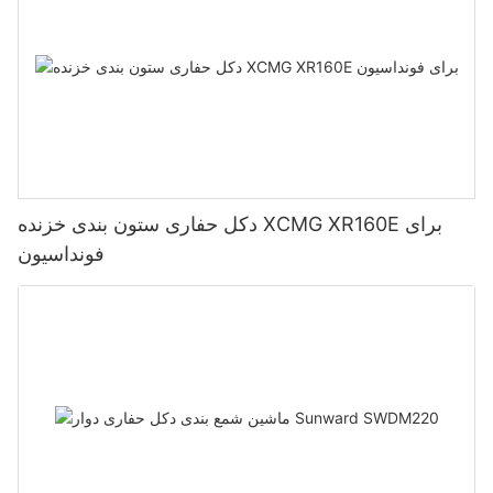
دکل حفاری ستون بندی خزنده XCMG XR160E برای
فونداسیون