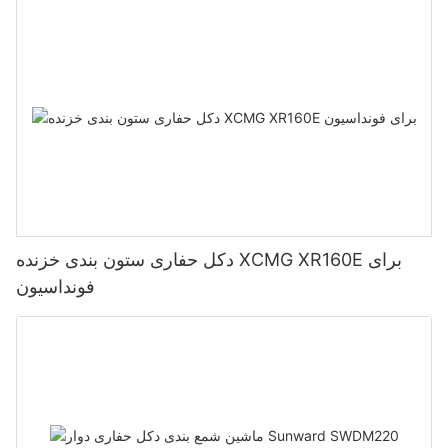
دکل حفاری ستون بندی خزنده XCMG XR160E برای
فونداسیون