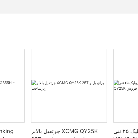
جرثقیل کامیونی هیدرولیک ۲۵ تنی
جرثقیل بالابر XCMG QY25K