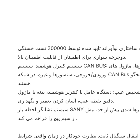
شاسی با عملکرد بالا: قاب ساختاری نوآورانه تایید شده توسط 200000 تست خستگی
دوچرخه سواری برای اطمینان از قابلیت اطمینان بالا.
سیستم کنترل هوشمند: سیستم CAN BUS: کنترلرها، نمایشگرها، مترها، ماژول های
ورودی/خروجی، سنسورها و غیره. در شبکه CAN Bus یکپارچه شده اند و سریع پاسخگو
هستند.
ص عیب: دستگاه عامل با کنترلر هوشمند، بدنه با ماژول BCM، مکان یابی
دقیق نقطه عیب، آسان کردن تعمیر و نگهداری.
سیستم نشانگر لحظه بار SANY محافظت در برابر اضافه بار، رها شدن بیش از حد، بیش
از سیم پیچ را فراهم می کند.
 انتقال سیگنال ثابت. نظارت خودکار در زمان واقعی شرایط