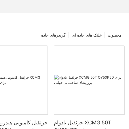
محصوت
غلتک های جاده ای
گریدرهای جاده
جرثقیل بادوام XCMG 50T