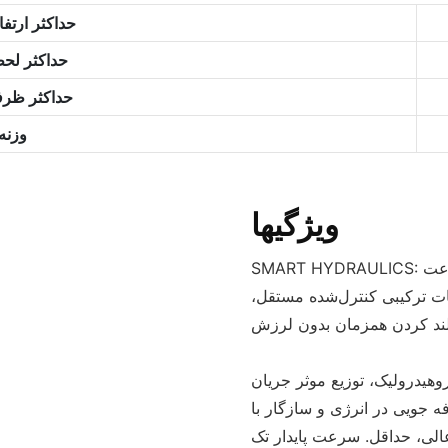
حداکثر ارتفا
حداکثر لحظ
حداکثر ظرف
وزنه
ویژگیها
SMART HYDRAULICS: جریان بزرگتر کارایی بالاتری را تضمین می کند، مانند سرعت
ت ترکیبی کنترل‌شده مستقل،
هیدرولیک، توزیع موثر جریان
 جویی در انرژی و سازگار با
الی، حداقل. سرعت پایدار تک