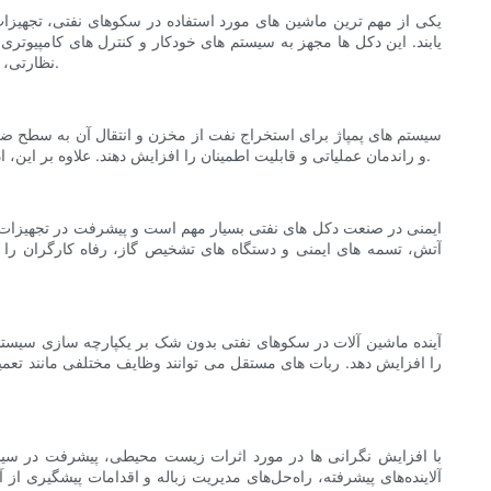
یکی از مهم ترین ماشین های مورد استفاده در سکوهای نفتی، تجهیز
یابند. این دکل ها مجهز به سیستم های خودکار و کنترل های کامپیوتر
نظارتی، جمع‌آوری و تجزیه و تحلیل داده‌ها را در زمان واقعی تضمین می‌کند و اپراتورها را قادر می‌سازد تا تصمیمات آگاهانه بگیرند و فرآیند حفاری را بهینه کنند.
سیستم های پمپاژ برای استخراج نفت از مخزن و انتقال آن به سطح ضرو
و راندمان عملیاتی و قابلیت اطمینان را افزایش دهند. علاوه بر این، ادغام سیستم‌های کنترل و اتوماسیون دیجیتال، فرآیند پمپاژ را ساده‌تر کرده، مصرف انرژی را کاهش داده و اثرات زیست‌محیطی را به حداقل می‌رساند.
ایمنی در صنعت دکل های نفتی بسیار مهم است و پیشرفت در تجهیزات ای
آتش، تسمه های ایمنی و دستگاه های تشخیص گاز، رفاه کارگران را 
آینده ماشین آلات در سکوهای نفتی بدون شک بر یکپارچه سازی سیستم ه
را افزایش دهد. ربات های مستقل می توانند وظایف مختلفی مانند تعمیر 
با افزایش نگرانی ها در مورد اثرات زیست محیطی، پیشرفت در سی
آلاینده‌های پیشرفته، راه‌حل‌های مدیریت زباله و اقدامات پیشگیری ا