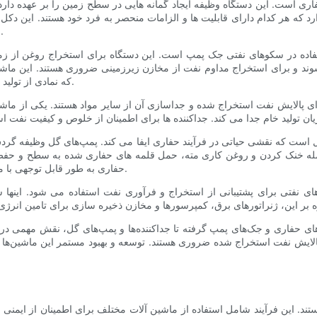
ری است. این دستگاه وظیفه ایجاد گمانه هایی در سطح زمین را بر عهده دارد 
 که هر کدام دارای قابلیت ها و الزامات منحصر به فرد خود هستند. این دکل ه
موثر به سطح زمین و دسترسی به ذخایر نفت زیرزمینی مجهز شده اند.
اده در سکوهای نفتی جک پمپ است. این دستگاه برای استخراج روغن از زمین
و برای استخراج مداوم نفت از مخازن زیرزمینی ضروری هستند. این ماشین‌ها 
که نمادی از تولید مداوم نفت است که برای برآوردن نیازهای جهانی انرژی ضروری است.
برای پالایش نفت استخراج شده و جداسازی آن از سایر مواد هستند. یکی از ماشی
 است که نقشی حیاتی در فرآیند حفاری ایفا می کند. پمپ‌های گل وظیفه گردش
 خنک کردن و روغن کاری مته، حمل قلمه های حفاری شده به سطح و حفظ پای
حفاری به طور قابل توجهی با مشکل مواجه می شود و آنها را جزء ضروری عملیات دکل نفتی می کند.
ی نفتی برای پشتیبانی از استخراج و فرآوری نفت استفاده می شود. اینها 
ای حفاری و جک‌های پمپ گرفته تا جداکننده‌ها و پمپ‌های گل، نقش مهمی در
الایش نفت استخراج شده ضروری هستند. توسعه و بهبود مستمر این ماشین‌ها 
. این فرآیند شامل استفاده از ماشین آلات مختلف برای اطمینان از ایمنی و