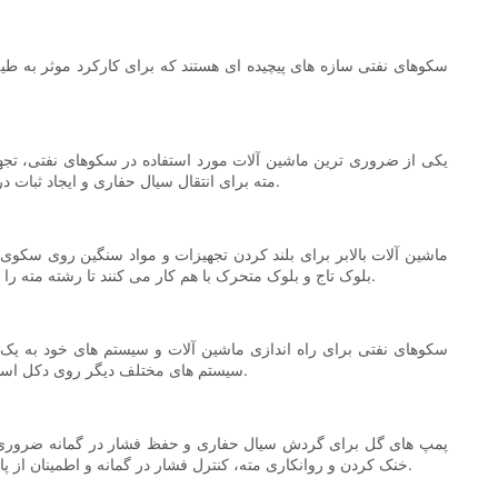
سکوهای نفتی سازه های پیچیده ای هستند که برای کارکرد موثر به طی
یکی از ضروری ترین ماشین آلات مورد استفاده در سکوهای نفتی، تجهی
مته برای انتقال سیال حفاری و ایجاد ثبات در مته استفاده می شود. سیال حفاری که به عنوان گل نیز شناخته می شود، برای روانکاری مته، حذف برش ها و حفظ فشار در گمانه بسیار مهم است.
ماشین آلات بالابر برای بلند کردن تجهیزات و مواد سنگین روی سکوی
بلوک تاج و بلوک متحرک با هم کار می کنند تا رشته مته را هنگام بالا و پایین بردن حمایت و هدایت کنند. قلاب برای اتصال رشته مته به کشوها استفاده می شود و برای عملکرد ایمن و کارآمد دکل ضروری است.
سکوهای نفتی برای راه اندازی ماشین آلات و سیستم های خود به یک من
سیستم های مختلف دیگر روی دکل استفاده می شود. این ژنراتورها برای حفظ ایمنی و عملکرد دکل بسیار مهم هستند و باید برای جلوگیری از حوادث و خرابی ها به دقت نگهداری و کار کرد.
پمپ های گل برای گردش سیال حفاری و حفظ فشار در گمانه ضروری هستند
خنک کردن و روانکاری مته، کنترل فشار در گمانه و اطمینان از پایداری چاه بسیار مهم است. پمپ های گل برای موفقیت عملیات حفاری ضروری هستند و باید به خوبی نگهداری و توسط پرسنل ماهر راه اندازی شوند.