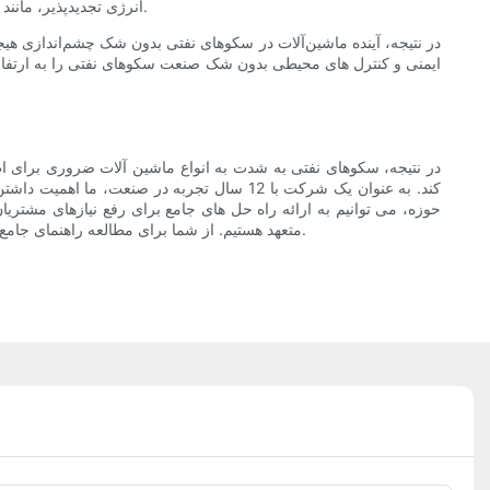
انرژی تجدیدپذیر، مانند انرژی خورشیدی و بادی، به عنوان وسیله ای برای کاهش انتشار کربن و به حداقل رساندن اتکا به سوخت های فسیلی مورد بررسی قرار گرفته است.
در نتیجه، آینده ماشین‌آلات در سکوهای نفتی بدون شک چشم‌اندازی هیج
ایمنی و کنترل های محیطی بدون شک صنعت سکوهای نفتی را به ارتفاعات
در نتیجه، سکوهای نفتی به شدت به انواع ماشین آلات ضروری برای اطم
کند. به عنوان یک شرکت با 12 سال تجربه در 
حوزه، می توانیم به ارائه راه حل های جامع برای رفع نیازهای مشتریان
متعهد هستیم. از شما برای مطالعه راهنمای جامع ما در مورد ماشین آلات ضروری مورد استفاده در سکوهای نفتی متشکریم و ما مشتاقانه منتظر ادامه خدمت به صنعت با تخصص و تجربه خود هستیم.