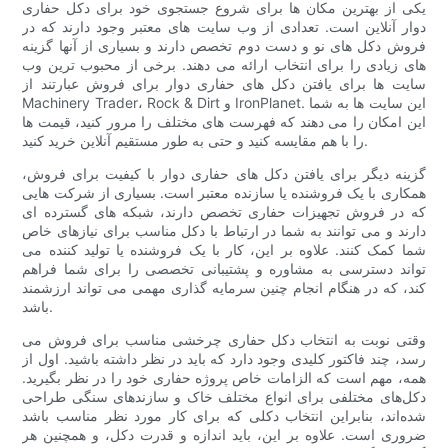
یکی از بهترین مکان ها برای شروع جستجوی خود برای دکل حفاری
دوار آنلاین است. تعدادی از وب سایت های معتبر وجود دارند که در
فروش دکل های نو و دست دوم تخصص دارند و بسیاری از آنها گزینه
های زیادی را برای انتخاب ارائه می دهند. برخی از محبوب ترین وب
سایت ها برای یافتن دکل های حفاری دوار برای فروش عبارتند از
Machinery Trader، Rock & Dirt و IronPlanet. این سایت ها به شما
این امکان را می دهند که فهرست های مختلف را مرور کنید، قیمت ها
را با هم مقایسه کنید و حتی به طور مستقیم آنلاین خرید کنید.
گزینه دیگر برای یافتن دکل های حفاری دوار با کیفیت برای فروش،
همکاری با یک فروشنده یا سازنده معتبر است. بسیاری از شرکت هایی
که در فروش تجهیزات حفاری تخصص دارند، شبکه های گسترده ای
دارند و می توانند به شما در ارتباط با دکل مناسب برای نیازهای خاص
شما کمک کنند. علاوه بر این، کار با یک فروشنده یا تولید کننده می
تواند دسترسی به مشاوره و پشتیبانی تخصصی را برای شما فراهم
کند، که در هنگام انجام چنین سرمایه گذاری مهمی می تواند ارزشمند
باشد.
وقتی نوبت به انتخاب دکل حفاری چرخشی مناسب برای فروش می
رسد، چند فاکتور کلیدی وجود دارد که باید در نظر داشته باشید. اول از
همه، مهم است که الزامات خاص پروژه حفاری خود را در نظر بگیرید.
دکل‌های مختلفی برای انواع مختلف خاک و سازندهای سنگی طراحی
شده‌اند، بنابراین انتخاب دکلی که برای کار مورد نظر مناسب باشد
ضروری است. علاوه بر این، باید اندازه و قدرت دکل، و همچنین هر