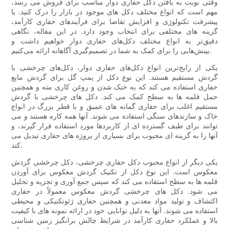
وقتی نوبت به یافتن دکل حفاری دوار مناسب برای فروش می رسد،
مهم است که انواع مختلف دکل های موجود در بازار را درک کنید. با
پیشرفت تکنولوژی و افزایش تقاضا برای فرآیندهای حفاری کارآمد،
گزینه های مختلفی برای انتخاب وجود دارد. در این مقاله، نگاهی
دقیق‌تر به انواع مختلف دکل‌های حفاری دوار خواهیم داشت و
بینش‌هایی را برای کمک به شما در تصمیم‌گیری آگاهانه ارائه می‌کنیم.
یکی از رایج‌ترین انواع دکل‌های حفاری دوار، دکل‌های چرخشی با
گردش مستقیم هستند. این نوع دکل از پمپ گل برای گردش مایع
حفاری استفاده می کند که به خنک شدن و روغن کاری مته و همچنین
حمل قلمه ها به سطح کمک می کند. دکل های چرخشی با گردش
مستقیم اغلب برای حفاری گمانه های عمیق و با قطر بزرگ در انواع
خاک و سازندهای سنگی استفاده می شوند. آنها همه کاره هستند و می
توانند برای طیف گسترده ای از کاربردها مورد استفاده قرار گیرند، و
آنها را به گزینه ای محبوب برای بسیاری از پروژه های حفاری تبدیل می
کند.
یکی دیگر از انواع محبوب دکل حفاری چرخشی، دکل چرخشی گردش
معکوس است. این نوع دکل از تکنیک گردش معکوس برای آوردن
قلمه ها به سطح استفاده می کند که سپس جمع آوری و تجزیه و تحلیل
می شود. دکل های چرخشی گردش معکوس معمولاً در حفاری
اکتشاف و تولید مواد معدنی و همچنین حفاری ژئوتکنیکی و محیطی
استفاده می شوند. آنها به دلیل توانایی خود در ارائه نمونه های با کیفیت
بالا و عملکرد حفاری کارآمد در شرایط چالش برانگیز زمین شناسی