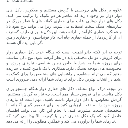
شناخته شده اند.
علاوه بر دکل های چرخشی با گردش مستقیم و معکوس، دکل های
دوار دوار نیز وجود دارند که عناصر هر دو تکنیک را ترکیب می کنند.
دکل های دوار دوتایی اغلب برای حفاری گمانه های با قطر بزرگ در
سازندهای سنگ سخت استفاده می شوند، زیرا می توانند نرخ نفوذ بالا
و عملکرد حفاری کارآمد را ارائه دهند. این دکل ها برای طیف گسترده
ای از کاربردها، از جمله حفاری چاه آب، کار فونداسیون و حفاری زمین
گرمایی ایده آل هستند.
توجه به این نکته حائز اهمیت است که هنگام خرید دکل حفاری دوار
برای فروش، عوامل مختلفی باید در نظر گرفته شود. نوع دکل مناسب
برای پروژه شما به شرایط خاص زمین شناسی، نیازهای پروژه و
محدودیت های بودجه بستگی دارد. همکاری با یک تامین کننده یا سازنده
معتبر که می تواند مشاوره و راهنمایی های متخصص را برای کمک به
شما در انتخاب بهترین دکل برای نیازهای شما ارائه دهد، ضروری است.
در نتیجه، درک انواع مختلف دکل های حفاری دوار هنگام جستجو برای
دکل مناسب برای فروش بسیار مهم است. چه نیاز به گردش مستقیم،
گردش معکوس، یا دکل دوار دوار داشته باشید، مهم است که نیازهای
پروژه خود را به دقت ارزیابی کنید و برای تصمیم گیری آگاهانه با
متخصصان صنعت مشورت کنید. با انجام این کار، می توانید اطمینان
حاصل کنید که یک دکل حفاری دوار با کیفیت بالا پیدا می کنید که
نیازهای شما را برآورده می کند و عملکرد مطلوبی را ارائه می دهد.