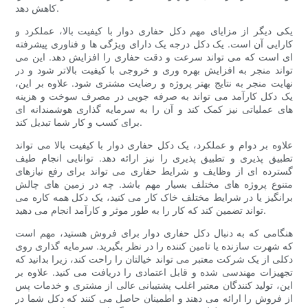
کاهش دهد.
یکی دیگر از مزایای مهم دکل حفاری دوار با کیفیت بالا، عملکرد و
کارایی آن است. یک دکل درجه یک دارای ویژگی ها و فناوری پیشرفته
ای است که می تواند سرعت و دقت حفاری را افزایش دهد. این می
تواند منجر به افزایش بهره وری و خروجی با کیفیت بالاتر شود و در
نهایت منجر به نتایج بهتر پروژه و رضایت مشتری شود. علاوه بر این،
یک دکل کارآمد می تواند به صرفه جویی در مصرف سوخت و هزینه
های عملیاتی نیز کمک کند و آن را به سرمایه گذاری هوشمندانه ای
برای کسب و کار شما تبدیل کند.
علاوه بر دوام و عملکرد، یک دکل حفاری دوار با کیفیت بالا می تواند
تطبیق پذیری و تطبیق پذیری را نیز ارائه دهد. توانایی انجام طیف
گسترده ای از وظایف و شرایط حفاری می تواند برای رفع نیازهای
متنوع پروژه های مختلف بسیار مهم باشد. چه در زمین های چالش
برانگیز یا در شرایط مختلف خاک کار می کنید، یک دکل همه کاره می
تواند تضمین کند که کار را به طور موثر و کارآمد انجام می دهید.
هنگامی که به دنبال دکل حفاری دوار برای فروش هستید، مهم است
که شهرت سازنده یا تامین کننده را در نظر بگیرید. سرمایه گذاری روی
دکلی از یک شرکت معتبر می تواند خیالتان را راحت کند، زیرا بدانید که
تجهیزات مهندسی شده و قابل اعتمادی را دریافت می کنید. علاوه بر
این، تولید کنندگان معتبر اغلب پشتیبانی عالی از مشتری و خدمات پس
از فروش را ارائه می دهند و اطمینان حاصل می کنند که دکل شما در