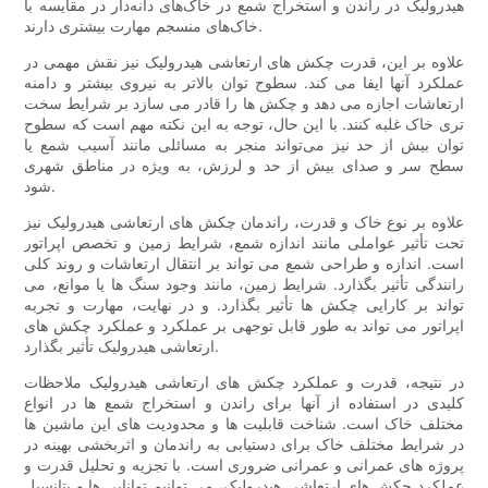
هیدرولیک در راندن و استخراج شمع در خاک‌های دانه‌دار در مقایسه با
خاک‌های منسجم مهارت بیشتری دارند.
علاوه بر این، قدرت چکش های ارتعاشی هیدرولیک نیز نقش مهمی در
عملکرد آنها ایفا می کند. سطوح توان بالاتر به نیروی بیشتر و دامنه
ارتعاشات اجازه می دهد و چکش ها را قادر می سازد بر شرایط سخت
تری خاک غلبه کنند. با این حال، توجه به این نکته مهم است که سطوح
توان بیش از حد نیز می‌تواند منجر به مسائلی مانند آسیب شمع یا
سطح سر و صدای بیش از حد و لرزش، به ویژه در مناطق شهری
شود.
علاوه بر نوع خاک و قدرت، راندمان چکش های ارتعاشی هیدرولیک نیز
تحت تأثیر عواملی مانند اندازه شمع، شرایط زمین و تخصص اپراتور
است. اندازه و طراحی شمع می تواند بر انتقال ارتعاشات و روند کلی
رانندگی تأثیر بگذارد. شرایط زمین، مانند وجود سنگ ها یا موانع، می
تواند بر کارایی چکش ها تأثیر بگذارد. و در نهایت، مهارت و تجربه
اپراتور می تواند به طور قابل توجهی بر عملکرد و عملکرد چکش های
ارتعاشی هیدرولیک تأثیر بگذارد.
در نتیجه، قدرت و عملکرد چکش های ارتعاشی هیدرولیک ملاحظات
کلیدی در استفاده از آنها برای راندن و استخراج شمع ها در انواع
مختلف خاک است. شناخت قابلیت ها و محدودیت های این ماشین ها
در شرایط مختلف خاک برای دستیابی به راندمان و اثربخشی بهینه در
پروژه های عمرانی و عمرانی ضروری است. با تجزیه و تحلیل قدرت و
عملکرد چکش های ارتعاشی هیدرولیک، می توانیم توانایی ها و پتانسیل