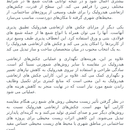
بیشتری اعمال شود و در نتیجه توانایی هدایت شمع ها در شرایط
مختلف زمین را فراهم می کند. این سطح از قدرت، چکش‌های
ارتعاشی هیدرولیک را برای طیف وسیعی از پروژه‌های ساختمانی، از
محیط‌های شهری گرفته تا مکان‌های دوردست، مناسب می‌سازد.
یکی دیگر از مزایای چکش های ارتعاشی هیدرولیک تطبیق پذیری
آنهاست. آنها را می توان همراه با انواع شمع ها از جمله شمع های
فولادی، بتنی و ورق استفاده کرد. این انعطاف پذیری طیف وسیع تری
از کاربردها را امکان پذیر می کند و چکش های ارتعاشی هیدرولیک را
به یک انتخاب محبوب در میان متخصصان ساخت و ساز تبدیل می کند.
علاوه بر این، هزینه‌های نگهداری و عملیاتی چکش‌های ارتعاشی
هیدرولیک در مقایسه با سایر روش‌های شمع‌زنی نسبتاً کم است.
سادگی طراحی و استفاده از نیروی هیدرولیک به کاهش نیازهای تعمیر
و نگهداری کمک می کند. علاوه بر این، کارایی چکش های ارتعاشی
هیدرولیک به این معنی است که منابع کمتری برای تکمیل وظایف
راندن شمع مورد نیاز است که در نهایت منجر به کاهش هزینه های
عملیاتی می شود.
در نظر گرفتن تأثیر زیست محیطی روش های شمع زنی هنگام مقایسه
کارایی آنها مهم است. چکش‌های ارتعاشی هیدرولیک نسبت به
روش‌های دیگر سر و صدای کمتری تولید می‌کنند و به گزینه‌ای پایدارتر
تبدیل می‌شوند. این کاهش اثرات زیست محیطی برای پروژه های
ساختمانی در مناطق شهری یا محیط های زیست محیطی حساس مفید
است.