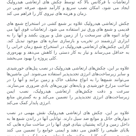
ارتعاشات با فرکانس بالا که توسط چکش های ارتعاشی هیدرولیک
ایجاد می شود، امکان نصب سریع و کارآمد شمع، صرفه جویی در
زمان و هزینه های نیروی کار را فراهم می کند.
چکش ارتعاشی هیدرولیک علاوه بر شمع کشی در استخراج شمع های
قدیمی و شمع های ورق نیز استفاده می شود. ارتعاشات قوی آنها می
تواند انبوه های سرسخت را از زمین شل و بیرون بکشد و آنها را به
ابزاری ارزشمند در تخریب و بازسازی سازه های موجود تبدیل کند.
کارایی چکش‌های ارتعاشی هیدرولیک در استخراج شمع زمان خرابی را
به حداقل می‌رساند و نیاز به کار دستی را کاهش می‌دهد و بهره‌وری
کلی پروژه را بهبود می‌بخشد.
علاوه بر این، چکش‌های ارتعاشی هیدرولیک در نصب پنل‌های خورشیدی
و سایر زیرساخت‌های انرژی تجدیدپذیر استفاده می‌شوند. این ماشین‌ها
می‌توانند شمع‌ها را به انواع مختلف خاک و زمین برانند و آنها را در
ساخت مزارع خورشیدی و پایه‌های توربین‌های بادی ضروری می‌سازند.
سرعت و دقت چکش‌های ارتعاشی هیدرولیک، نصب ایمن
زیرساخت‌های انرژی تجدیدپذیر را تضمین می‌کند و به گسترش منابع
انرژی پایدار کمک می‌کند.
علاوه بر این، چکش های ارتعاشی هیدرولیک نقش مهمی در نصب
دیوارهای حائل و موانع ضد سیل دارند. توانایی آنها در راندن شمع ها به
داخل زمین و ارائه پشتیبان بنیادی قوی آنها را در ساخت سازه هایی که
بلایای طبیعی را کاهش می دهند و ایمنی جوامع را تضمین می کنند
ضروری می کند. کارایی چکش های ارتعاشی هیدرولیک در این زمینه