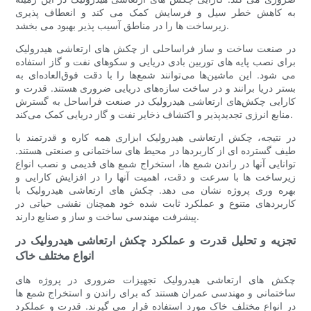
به کاهش خطر سیل و فرسایش کمک می کند و انعطاف پذیری
زیرساخت ها را در مناطق آسیب پذیر بهبود می بخشد.
در صنعت ساخت و ساز فراساحلی از چکش های ارتعاشی هیدرولیک
برای نصب پایه های توربین بادی دریایی و سکوهای نفت و گاز استفاده
می شود. این ماشین‌ها می‌توانند شمع‌ها را با دقت فوق‌العاده‌ای به
بستر دریا برانند و در ساخت سازه‌های دریایی ضروری هستند. قدرت و
کارایی چکش‌های ارتعاشی هیدرولیک در صنعت فراساحل به گسترش
منابع انرژی تجدیدپذیر و اکتشاف ذخایر نفت و گاز دریایی کمک می‌کند.
در نتیجه، چکش ارتعاشی هیدرولیک ابزاری همه کاره و قدرتمند با
طیف گسترده ای از کاربردها در محیط های ساختمانی و صنعتی هستند.
توانایی آنها در راندن شمع ها، استخراج شمع های قدیمی و نصب انواع
زیرساخت ها با سرعت و دقت، اهمیت آنها را در افزایش کارایی و
بهره وری پروژه نشان می دهد. چکش های ارتعاشی هیدرولیک با
کاربردهای متنوع و عملکرد ثابت شده خود همچنان نقشی حیاتی در
پیشرفت مهندسی ساخت و ساز و صنایع دارند.
تجزیه و تحلیل قدرت و عملکرد چکش ارتعاشی هیدرولیک در
انواع مختلف خاک
چکش های ارتعاشی هیدرولیک تجهیزات ضروری در پروژه های
ساختمانی و مهندسی عمران هستند که برای راندن و استخراج شمع ها
در انواع مختلف خاک مورد استفاده قرار می گیرند. قدرت و عملکرد