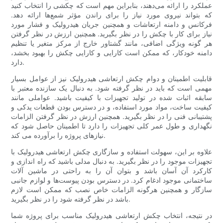
عملکرد را ارائه می‌دهند، بنابراین مهم است که چکشی را انتخاب کنید
که بتواند نیروی مورد نیاز را برای راندن مؤثر شمع‌ها ارائه دهد.
فرکانس و دامنه ارتعاشات و همچنین جریان هیدرولیک و فشار مورد
نیاز برای کار با چکش را در نظر بگیرید. همچنین ارزش در نظر گرفتن
هر گونه ویژگی اضافی، مانند گشتاور خارج از مرکز متغیر یا تنظیم
دامنه خودکار، که ممکن است کارایی و کارایی چکش را بهبود بخشد،
دارد.
قابلیت اطمینان و دوام چکش ارتعاشی هیدرولیک نیز از عوامل بسیار
مهمی است که باید در نظر گرفته شود. به دنبال یک سازنده معتبر با
سابقه اثبات شده در تولید تجهیزات با کیفیت باشید. عواملی مانند
کیفیت ساخت، مواد مورد استفاده، و در دسترس بودن قطعات یدکی و
پشتیبانی فنی را در نظر بگیرید. همچنین ارزش در نظر گرفتن الزامات
نگهداری و طول عمر کلی تجهیزات را دارد تا اطمینان حاصل شود که
نیازهای پروژه را برآورده می کند.
علاوه بر این، سهولت استفاده و سازگاری چکش ارتعاشی هیدرولیک با
تجهیزات موجود را در نظر بگیرید. به دنبال مدلی باشید که راه اندازی و
کارکرد آن آسان باشد و بتوان آن را به راحتی در ماشین آلات
ساختمانی موجود ادغام کرد. در دسترس بودن پیوست‌ها و لوازم جانبی
سازگار و همچنین هرگونه الزامات خاص نصب که ممکن است لازم
باشد در نظر گرفته شود را در نظر بگیرید.
در نتیجه، انتخاب چکش ارتعاشی هیدرولیک مناسب برای پروژه شما