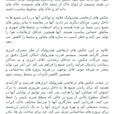
در طیف وسیعی از انواع خاک از جمله خاک های چسبنده، خاک های
دانه ای و خاک های مخلوط مناسب باشند.
چکش های ارتعاشی هیدرولیک علاوه بر توانایی آنها در راندن شمع ها به
داخل زمین، مزایای دیگری نیز دارند. آنها در مقایسه با سایر روش های
شمع زنی نسبتاً بی صدا هستند و برای استفاده در محیط های شهری و
مناطق حساس مناسب هستند. آنها همچنین حداقل ارتعاشات هوا را
تولید می کنند و خطر آسیب به سازه های مجاور و محیط را کاهش می
دهند.
علاوه بر این، چکش های ارتعاشی هیدرولیک از نظر مصرف انرژی
بسیار کارآمد هستند. سیستم قدرت هیدرولیک امکان کنترل دقیق بر
روی حرکات چکش، به حداقل رساندن اتلاف انرژی و به حداکثر
رساندن راندمان فرآیند راندن شمع را فراهم می کند. این امر می تواند
منجر به صرفه جویی قابل توجهی در هزینه پروژه های ساختمانی و
همچنین کاهش تأثیرات بر محیط زیست شود.
در نتیجه، چکش های ارتعاشی هیدرولیک ابزارهای قدرتمند و کارآمدی
هستند که برای راندن شمع ها به داخل زمین ضروری هستند. با درک
اصولی که عملکرد آنها را هدایت می کند، می توانیم از توانایی آنها در
اعمال سطوح بالایی از نیرو در حالی که سطح ضربه پایینی را حفظ
می کنند، قدردانی کنیم. سازگاری آنها با شرایط مختلف خاک، اثرات
زیست محیطی کم و بهره وری انرژی آنها را به یک دارایی ارزشمند
برای پروژه های ساختمانی تبدیل می کند. چه برای ساخت پل ها، بنادر