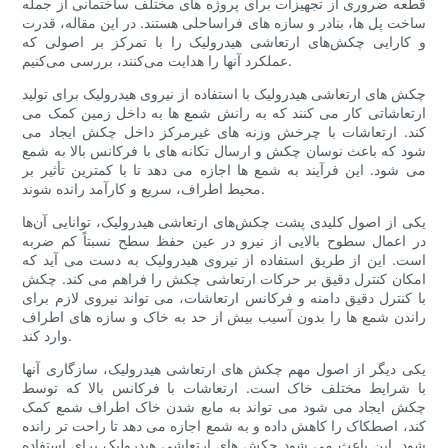
قطعه ضروری از تجهیزات برای پروژه های مختلف ساختمانی از جمله
ساخت پل ها، بنادر و سازه های فراساحلی هستند. در این مقاله، قدرت
و کارایی چکش‌های ارتعاشی هیدرولیک را با تمرکز بر اصولی که
عملکرد آنها را هدایت می‌کنند، بررسی می‌کنیم.
چکش های ارتعاشی هیدرولیک با استفاده از نیروی هیدرولیک برای تولید
ارتعاشاتی کار می کنند که به رانش شمع ها به داخل زمین کمک می
کند. ارتعاشات با چرخش وزنه های غیرمرکز داخل چکش ایجاد می
شود که باعث نوسان چکش و ارسال تکانه های با فرکانس بالا به شمع
می شود. این فرآیند به شمع ها اجازه می دهد تا با کمترین تأثیر بر
محیط اطراف، سریع و کارآمد رانده شوند.
یکی از اصول کلیدی پشت چکش‌های ارتعاشی هیدرولیک، توانایی آن‌ها
در اعمال سطوح بالایی از نیرو در عین حفظ سطح نسبتاً کم ضربه
است. این از طریق استفاده از نیروی هیدرولیک به دست می آید که
امکان کنترل دقیق بر حرکات ارتعاشی چکش را فراهم می کند. چکش
با کنترل دقیق دامنه و فرکانس ارتعاشات، می تواند نیروی لازم برای
راندن شمع ها را بدون آسیب بیش از حد به خاک و سازه های اطراف
وارد کند.
یکی دیگر از اصول مهم چکش های ارتعاشی هیدرولیک، سازگاری آنها
با شرایط مختلف خاک است. ارتعاشات با فرکانس بالا که توسط
چکش ایجاد می شود می تواند به مایع شدن خاک اطراف شمع کمک
کند، اصطکاک را کاهش داده و به شمع اجازه می دهد تا راحت تر رانده
شود. این باعث می شود چکش های ارتعاشی هیدرولیک برای استفاده