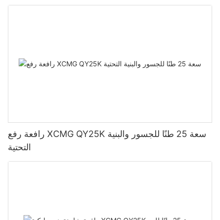
رافعة رفع XCMG QY25K سعة 25 طنًا للجسور والبنية
التحتية