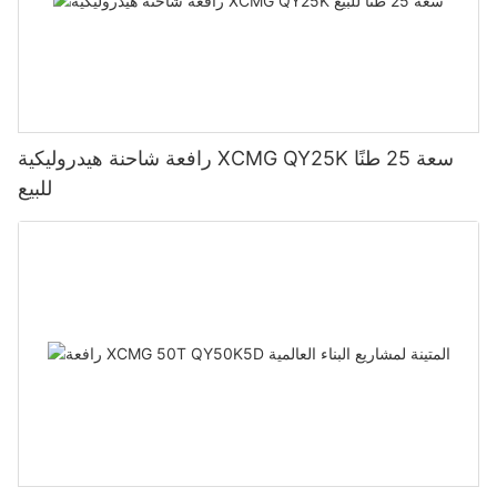
رافعة شاحنة هيدروليكية XCMG QY25K سعة 25 طنًا
للبيع