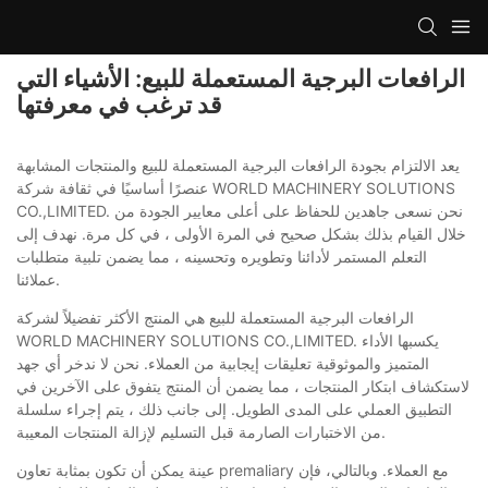
الرافعات البرجية المستعملة للبيع: الأشياء التي
قد ترغب في معرفتها
يعد الالتزام بجودة الرافعات البرجية المستعملة للبيع والمنتجات المشابهة
عنصرًا أساسيًا في ثقافة شركة WORLD MACHINERY SOLUTIONS
CO.,LIMITED. نحن نسعى جاهدين للحفاظ على أعلى معايير الجودة من
خلال القيام بذلك بشكل صحيح في المرة الأولى ، في كل مرة. نهدف إلى
التعلم المستمر لأدائنا وتطويره وتحسينه ، مما يضمن تلبية متطلبات
عملائنا.
الرافعات البرجية المستعملة للبيع هي المنتج الأكثر تفضيلاً لشركة
WORLD MACHINERY SOLUTIONS CO.,LIMITED. يكسبها الأداء
المتميز والموثوقية تعليقات إيجابية من العملاء. نحن لا ندخر أي جهد
لاستكشاف ابتكار المنتجات ، مما يضمن أن المنتج يتفوق على الآخرين في
التطبيق العملي على المدى الطويل. إلى جانب ذلك ، يتم إجراء سلسلة
من الاختبارات الصارمة قبل التسليم لإزالة المنتجات المعيبة.
عينة يمكن أن تكون بمثابة تعاون premaliary مع العملاء. وبالتالي، فإن