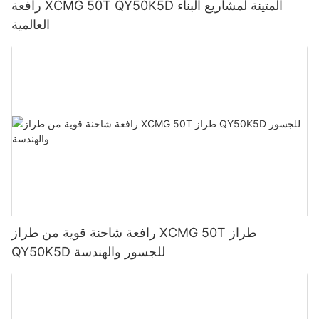
رافعة XCMG 50T QY50K5D المتينة لمشاريع البناء
العالمية
رافعة شاحنة قوية من طراز XCMG 50T طراز
QY50K5D للجسور والهندسة