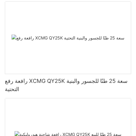
رافعة رفع XCMG QY25K سعة 25 طنًا للجسور والبنية
التحتية