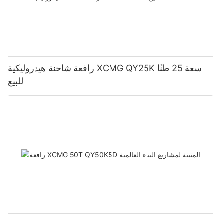
رافعة شاحنة هيدروليكية XCMG QY25K سعة 25 طنًا
للبيع