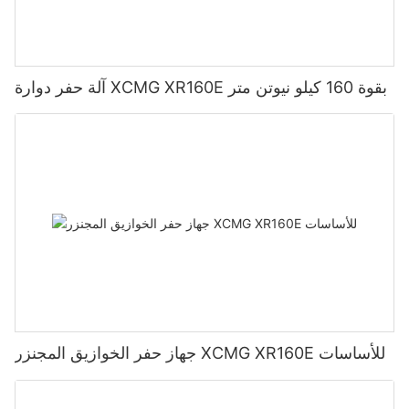
آلة حفر دوارة XCMG XR160E بقوة 160 كيلو نيوتن متر
جهاز حفر الخوازيق المجنزر XCMG XR160E للأساسات