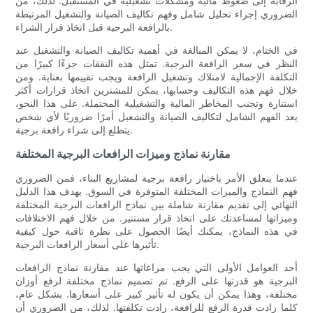
الرقابة إلى ضغوط مالية ومشكلات تشغيلية في المستقبل. لذلك، من
الضروري إجراء تحليل شامل وفهم تكاليف الصيانة والتشغيل المرتبطة
بالرافعة البرجية قبل اتخاذ قرار الشراء.
في الختام، لا يمكن المبالغة في أهمية تكاليف الصيانة والتشغيل عند
النظر في سعر الرافعة البرجية. تمثل هذه النفقات جزءًا كبيرًا من
التكلفة الإجمالية لامتلاك وتشغيل الرافعة ويجب تقييمها بعناية. ومن
خلال فهم هذه التكاليف وحسابها، يمكن للمشترين اتخاذ قرارات أكثر
استنارة وتجنب المخاطر المالية والتشغيلية المحتملة. على هذا النحو،
يعد الفهم الشامل لتكاليف الصيانة والتشغيل أمرًا ضروريًا لأي شخص
يتطلع إلى شراء رافعة برجية.
مقارنة نماذج وميزات الرافعات البرجية المختلفة
عندما يتعلق الأمر باختيار رافعة برجية لمشاريع البناء، فمن الضروري
فهم النماذج والميزات المختلفة المتوفرة في السوق. يهدف هذا الدليل
النهائي إلى تقديم مقارنة شاملة بين نماذج الرافعات البرجية المختلفة
وميزاتها لمساعدتك على اتخاذ قرار مستنير. من خلال فهم الاختلافات
في هذه النماذج، يمكنك أيضًا الحصول على نظرة ثاقبة حول كيفية
تأثيرها على أسعار الرافعات البرجية.
أحد العوامل الأولى التي يجب مراعاتها عند مقارنة نماذج الرافعات
البرجية هو قدرتها على الرفع. تم تصميم نماذج مختلفة لرفع أوزان
مختلفة، وهذا يمكن أن يكون له تأثير كبير على أسعارها. بشكل عام،
كلما زادت قدرة الرفع للرافعة، زادت تكلفتها. لذلك، من الضروري أن