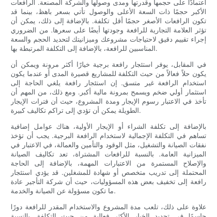
اعتمادًا على حجمها وقدرتها ومدى وصولها والشركة المصنعة. الرافعات
الأكبر حجمًا ذات السعة الأعلى والوصول تأتي بسعر باهظ، بينما قد
تكون الرافعات الأصغر حجمًا أقل تكلفة. بالإضافة إلى ذلك، يمكن أن
تؤثر العلامة التجارية للرافعة وجودتها أيضًا على سعرها. من الضروري
إجراء تقييم دقيق لاحتياجات مشروعك وميزانيتك لتحديد الحجم والسعة
المناسبين للرافعة، بالإضافة إلى التكلفة المرتبطة بها.
في المقابل، يوفر استئجار رافعة برجية خيارًا أكثر مرونة ويمكن أن
يكون حلاً فعالاً من حيث التكلفة للمشاريع قصيرة المدى أو عندما يكون
استخدام الرافعة غير متسق. إن استئجار رافعة يلغي الحاجة إلى
استثمار أولي ضخم ويسمح بمرونة مالية أكبر. ومع ذلك، من المهم أن
تأخذ في الاعتبار رسوم الإيجار ومدة المشروع، حيث أن فترات الإيجار
الطويلة يمكن أن تؤدي إلى تراكم تكاليف كبيرة.
بالإضافة إلى تكلفة الشراء أو الإيجار الأولية، هناك عوامل إضافية
تساهم في التكلفة الإجمالية لاستخدام الرافعة البرجية. يجب أن تؤخذ
نفقات الصيانة والتشغيل، مثل الوقود والتأمين والعمالة، في الاعتبار في
الميزانية العامة. بالنسبة للرافعات المشتراة، تعد تكاليف الصيانة
والإصلاح المستمرة من الاعتبارات المهمة، بالإضافة إلى الحاجة
المحتملة إلى تدريب متخصص أو شهادة للمشغلين. قد يؤدي استئجار
رافعة إلى تخفيف بعض هذه المسؤوليات، حيث أن شركة التأجير عادة
ما تكون مسؤولة عن الصيانة والخدمة.
علاوة على ذلك، تلعب مدة المشروع والاستخدام المقدر للرافعة دورًا
حاسمًا في تحديد الخيار الأكثر فعالية من حيث التكلفة. بالنسبة