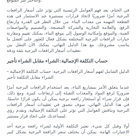
في الختام، يعد فهم العوامل الرئيسية التي تؤثر على أسعار الرافعات
البرجية أمرًا ضروريًا لاتخاذ قرارات مستنيرة عند الاستثمار في هذه
القطعة المهمة من معدات البناء. من خلال النظر في القدرة وارتفاع
الرفع، والعلامة التجارية والشركة المصنعة، والتصميم والمواصفات
الفنية، والموقع وإمكانية الوصول إلى موقع البناء، يمكنك تقييم ومقارنة
خيارات الرافعات البرجية المختلفة بشكل فعال للعثور على أفضل ما
يناسب مشروعك. مع هذا الدليل النهائي، يمكنك الآن التنقل بين
تعقيدات أسعار الرافعات البرجية بثقة ودقة.
حساب التكلفة الإجمالية: الشراء مقابل الشراء تأجير
الدليل الشامل لفهم أسعار الرافعات البرجية: حساب التكلفة الإجمالية –
الشراء مقابل التكلفة تأجير
عندما يتعلق الأمر بمشاريع البناء، يعد استخدام الرافعات البرجية أمرًا
ضروريًا لرفع المواد والمعدات الثقيلة إلى ارتفاعات كبيرة. ومع ذلك،
فإن قرار شراء أو استئجار رافعة برجية يمكن أن يكون قرارًا حاسمًا.
في هذا الدليل النهائي، سوف نتعمق في تعقيدات أسعار الرافعات
البرجية ونناقش العوامل التي تؤثر على التكلفة الإجمالية، ونقدم رؤى
لمساعدتك على اتخاذ قرار مستنير.
أولا وقبل كل شيء، تعتبر التكلفة الأولية لشراء رافعة برجية أحد
الاعتبارات الهامة. يمكن أن يختلف سعر الرافعة البرجية بشكل كبير