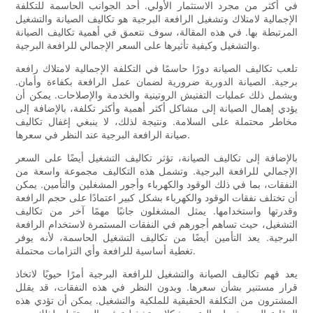
في أكثر من مجرد الاستثمار الأولي. أحد الجوانب الحاسمة للتكلفة
الإجمالية لامتلاك وتشغيل الرافعة البرجية هو تكاليف الصيانة والتشغيل
المرتبطة بها. في هذه المقالة، سوف نتعمق في أهمية تكاليف الصيانة
والتشغيل وكيفية تأثيرها على السعر الإجمالي للرافعة البرجية.
تلعب تكاليف الصيانة دورًا حاسمًا في التكلفة الإجمالية لامتلاك رافعة
برجية. الصيانة الدورية ضرورية لضمان عمل الرافعة بكفاءة وأمان.
ويشمل ذلك عمليات التفتيش الروتينية والخدمة والإصلاحات. يمكن أن
يؤدي إهمال الصيانة إلى مشاكل أكثر أهمية وأكثر تكلفة، بالإضافة إلى
مخاطر محتملة على السلامة. ونتيجة لذلك، لا ينبغي إغفال تكاليف
صيانة الرافعة البرجية عند النظر في سعرها.
بالإضافة إلى تكاليف الصيانة، تؤثر تكاليف التشغيل أيضًا على السعر
الإجمالي للرافعة البرجية. وتشمل هذه التكاليف مجموعة واسعة من
النفقات، بما في ذلك الوقود والكهرباء وأجور المشغلين والتأمين. يمكن
أن تختلف نفقات الوقود والكهرباء بشكل كبير اعتمادًا على حجم الرافعة
وقدرتها واستخدامها. يمثل المشغلون جانبًا مهمًا آخر من تكاليف
التشغيل، حيث تساهم أجورهم في النفقات المستمرة لاستخدام الرافعة
البرجية. يعد التأمين أيضًا من تكاليف التشغيل الحاسمة، لأنه يوفر
تغطية أساسية للرافعة وأي التزامات محتملة.
يعد فهم تكاليف الصيانة والتشغيل للرافعة البرجية أمرًا حيويًا لاتخاذ
قرار مستنير بشأن سعرها. وبدون النظر في هذه النفقات، قد يقلل
المشترون من التكلفة الحقيقية للملكية والتشغيل. يمكن أن تؤدي هذه