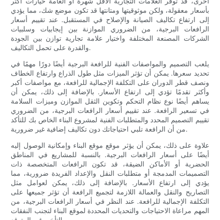
أخرى، قد توفر العلامات التجارية الأقل شهرة أو العامة خيارات أكثر
بأسعار معقولة، ولكن موثوقيتها ومتانتها قد تكون موضع شك، مما يؤدي
إلى ارتفاع تكاليف الصيانة والإصلاح في المستقبل. عند تقييم أسعار
الرافعات البرجية، من الضروري الموازنة بين إيجابيات وسلبيات
الشركات المصنعة المختلفة واختيار علامة تجارية توازن بين الجودة
والقدرة على تحمل التكاليف.
يلعب التصميم والمواصفات الفنية للرافعة البرجية أيضًا دورًا مهمًا في
تحديد سعرها. يمكن أن تؤثر الميزات مثل طول الذراع وارتفاع الخطاف
ونصف قطر الدوران على التكلفة الإجمالية للرافعة، مع مواصفات أكبر
وأكثر تقدمًا تؤدي إلى ارتفاع الأسعار. بالإضافة إلى ذلك، يمكن أن
يساهم أيضًا نوع نظام التحكم وتكوين الثقل الموازن وميزات السلامة
في تسعير الرافعة. عند تقييم أسعار الرافعات البرجية، من الضروري
تقييم التصميم المحدد والمتطلبات الفنية لمشروع البناء الخاص بك للتأكد
من أن الرافعة تلبي احتياجاتك دون تكاليف إضافية غير ضرورية.
علاوة على ذلك، يمكن أن يؤثر موقع موقع البناء وإمكانية الوصول إليه
أيضًا على أسعار الرافعات البرجية. بالنسبة للمشاريع في المناطق
الحضرية أو الأماكن الضيقة، قد تكون الرافعات المتخصصة ذات
التصميمات المدمجة أو متطلبات النقل والإعداد الفريدة ضرورية، مما
يؤدي إلى ارتفاع الأسعار. بالإضافة إلى ذلك، يمكن لعوامل مثل
التصاريح والنقل والعمالة اللازمة لتجميع الرافعة أن تؤثر جميعها على
التكلفة الإجمالية للرافعة. عند النظر في أسعار الرافعات البرجية، من
المهم مراعاة الاحتياجات والتحديات المحددة لموقع البناء لتجنب النفقات
والتأخير غير المتوقع.