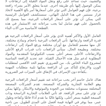
والتشييد، حيث تساعد على رفع ونقل المواد الثقيلة إلى ارتفاعات لا
يمكن الوصول إليها بأي طريقة أخرى. عندما يتعلق الأمر بشراء رافعة
برجية، فإن فهم العوامل التي تؤثر على أسعارها أمر بالغ الأهمية لاتخاذ
قرار مستنير. في هذا الدليل النهائي، سنستكشف العوامل الرئيسية
التي يمكن أن تؤثر على أسعار الرافعات البرجية، مما يسمح لك
بالحصول على فهم شامل لما يجب مراعاته عند الاستثمار في هذه
القطعة الأساسية من آلات البناء.
العامل الأول والأكثر أهمية الذي يؤثر على أسعار الرافعات البرجية هو
قدرة الرافعة وارتفاعها. تأتي الرافعات البرجية بأحجام ونماذج مختلفة،
كل منها مصمم للتعامل مع أوزان مختلفة ورفع المواد إلى ارتفاعات
مختلفة. وبطبيعة الحال، ستأتي الرافعات ذات قدرات الرفع الأعلى
والارتفاعات الأعلى بسعر أعلى بسبب التكنولوجيا المتقدمة والمواد
المطلوبة لدعم مثل هذه الأحمال الثقيلة. عند تحديد الرافعة المناسبة
لمشروع البناء الخاص بك، من الضروري تقييم الحد الأقصى لمتطلبات
الوزن والارتفاع للتأكد من أن الرافعة يمكنها تلبية متطلبات المهمة
بكفاءة دون الإسراف في الإنفاق على الميزات غير الضرورية.
هناك عامل حاسم آخر يجب مراعاته عند تقييم أسعار الرافعات البرجية
وهو العلامة التجارية والشركة المصنعة. تقدم الشركات المصنعة
المختلفة مستويات مختلفة من الجودة والموثوقية والابتكار، وكلها يمكن
أن تؤثر على سعر الرافعة. قد تأتي العلامات التجارية الراسخة وذات
السمعة الطيبة بسعر أعلى، ولكنها غالبًا ما تقدم أداءً فائقًا وكفاءة وطول
عمر، مما يوفر في النهاية قيمة أفضل على المدى الطويل. من ناحية