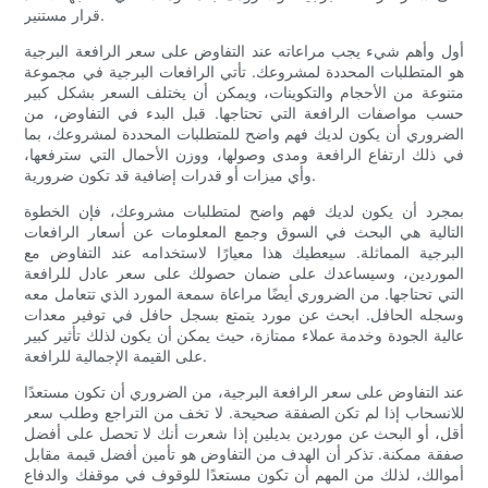
قرار مستنير.
أول وأهم شيء يجب مراعاته عند التفاوض على سعر الرافعة البرجية
هو المتطلبات المحددة لمشروعك. تأتي الرافعات البرجية في مجموعة
متنوعة من الأحجام والتكوينات، ويمكن أن يختلف السعر بشكل كبير
حسب مواصفات الرافعة التي تحتاجها. قبل البدء في التفاوض، من
الضروري أن يكون لديك فهم واضح للمتطلبات المحددة لمشروعك، بما
في ذلك ارتفاع الرافعة ومدى وصولها، ووزن الأحمال التي سترفعها،
وأي ميزات أو قدرات إضافية قد تكون ضرورية.
بمجرد أن يكون لديك فهم واضح لمتطلبات مشروعك، فإن الخطوة
التالية هي البحث في السوق وجمع المعلومات عن أسعار الرافعات
البرجية المماثلة. سيعطيك هذا معيارًا لاستخدامه عند التفاوض مع
الموردين، وسيساعدك على ضمان حصولك على سعر عادل للرافعة
التي تحتاجها. من الضروري أيضًا مراعاة سمعة المورد الذي تتعامل معه
وسجله الحافل. ابحث عن مورد يتمتع بسجل حافل في توفير معدات
عالية الجودة وخدمة عملاء ممتازة، حيث يمكن أن يكون لذلك تأثير كبير
على القيمة الإجمالية للرافعة.
عند التفاوض على سعر الرافعة البرجية، من الضروري أن تكون مستعدًا
للانسحاب إذا لم تكن الصفقة صحيحة. لا تخف من التراجع وطلب سعر
أقل، أو البحث عن موردين بديلين إذا شعرت أنك لا تحصل على أفضل
صفقة ممكنة. تذكر أن الهدف من التفاوض هو تأمين أفضل قيمة مقابل
أموالك، لذلك من المهم أن تكون مستعدًا للوقوف في موقفك والدفاع