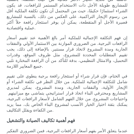
للمشاريع طويلة الأجل ذات الاستخدام المستمر للرافعات، قد يكون
الشراء استثمارًا حكيمًا، حيث من المحتمل أن تكون تكلفة الملكية أقل
من رسوم الإيجار التراكمية. على العكس من ذلك، بالنسبة للمشاريع
قصيرة الأجل أو المتقطعة، يمكن أن يوفر استئجار رافعة حلاً أكثر
عملية واقتصادية.
إن فهم التكلفة الإجمالية للملكية أمر بالغ الأهمية عند تقييم أسعار
الرافعات البرجية. من الضروري الموازنة بين الاستثمار الأولي والنفقات
الجارية ومدة المشروع لاتخاذ قرار مستنير. بالإضافة إلى ذلك، يجب
تقييم المتطلبات المحددة للمشروع، مثل ظروف الموقع، وقدرات
التحميل، والامتثال التنظيمي، بدقة للتأكد من أن الرافعة المختارة تلبي
جميع المعايير اللازمة.
في الختام، فإن قرار شراء أو استئجار رافعة برجية ينطوي على تقييم
شامل للتكلفة الإجمالية للملكية. من خلال النظر في تكلفة الشراء أو
الإيجار الأولية، والنفقات الجارية، ومدة المشروع، يمكن لمديري
المشاريع ومحترفي البناء اتخاذ قرار استراتيجي يتماشى مع ميزانيتهم ​​
واحتياجات المشروع. من خلال الفهم الشامل لأسعار الرافعات البرجية،
يمكنك بثقة اختيار الخيار الأنسب لمشروع البناء الخاص بك، مما يزيد
من الكفاءة ويقلل التكاليف.
فهم أهمية تكاليف الصيانة والتشغيل
عندما يتعلق الأمر بفهم أسعار الرافعات البرجية، فمن الضروري التفكير