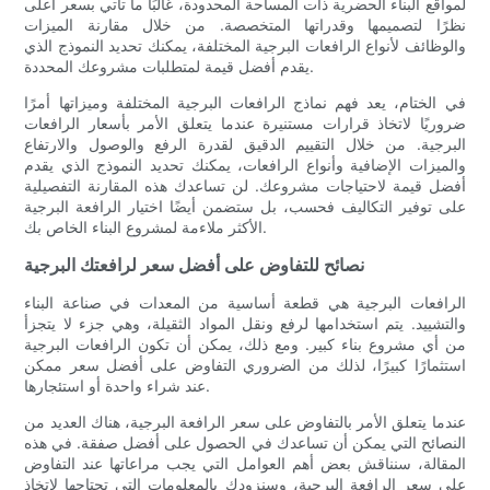
لمواقع البناء الحضرية ذات المساحة المحدودة، غالبًا ما تأتي بسعر أعلى
نظرًا لتصميمها وقدراتها المتخصصة. من خلال مقارنة الميزات
والوظائف لأنواع الرافعات البرجية المختلفة، يمكنك تحديد النموذج الذي
يقدم أفضل قيمة لمتطلبات مشروعك المحددة.
في الختام، يعد فهم نماذج الرافعات البرجية المختلفة وميزاتها أمرًا
ضروريًا لاتخاذ قرارات مستنيرة عندما يتعلق الأمر بأسعار الرافعات
البرجية. من خلال التقييم الدقيق لقدرة الرفع والوصول والارتفاع
والميزات الإضافية وأنواع الرافعات، يمكنك تحديد النموذج الذي يقدم
أفضل قيمة لاحتياجات مشروعك. لن تساعدك هذه المقارنة التفصيلية
على توفير التكاليف فحسب، بل ستضمن أيضًا اختيار الرافعة البرجية
الأكثر ملاءمة لمشروع البناء الخاص بك.
نصائح للتفاوض على أفضل سعر لرافعتك البرجية
الرافعات البرجية هي قطعة أساسية من المعدات في صناعة البناء
والتشييد. يتم استخدامها لرفع ونقل المواد الثقيلة، وهي جزء لا يتجزأ
من أي مشروع بناء كبير. ومع ذلك، يمكن أن تكون الرافعات البرجية
استثمارًا كبيرًا، لذلك من الضروري التفاوض على أفضل سعر ممكن
عند شراء واحدة أو استئجارها.
عندما يتعلق الأمر بالتفاوض على سعر الرافعة البرجية، هناك العديد من
النصائح التي يمكن أن تساعدك في الحصول على أفضل صفقة. في هذه
المقالة، سنناقش بعض أهم العوامل التي يجب مراعاتها عند التفاوض
على سعر الرافعة البرجية، وسنزودك بالمعلومات التي تحتاجها لاتخاذ