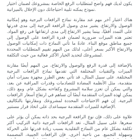
يكون لديك فهم واضح لمتطلبات الرفع الخاصة بمشروعك لضمان اختيار
نموذج يمكنه تلبية احتياجاتك دون الإخلال بالميزانية.
هناك اعتبار آخر مهم عند مقارنة نماذج الرافعات البرجية وهو إمكانية
الوصول والارتفاع. يشير مدى وصول الرافعة البرجية إلى مدى قدرتها
على التمدد أفقيًا، بينما يشير الارتفاع إلى مدى ارتفاعها في رفع المواد.
تعتبر هذه الميزات ضرورية لضمان قدرة الرافعة على الوصول إلى
جميع مناطق موقع البناء. عادةً ما تأتي النماذج ذات إمكانيات الوصول
والارتفاع الأكبر بسعر أعلى، لذلك من المهم تقييم المتطلبات المحددة
لمشروعك لتحديد الخيار الأكثر فعالية من حيث التكلفة.
بالإضافة إلى قدرة الرفع والوصول والارتفاع، من المهم أيضًا مقارنة
الميزات والتقنيات المختلفة التي تقدمها نماذج الرافعات البرجية
المختلفة. على سبيل المثال، قد تأتي بعض الطرز مجهزة بميزات أمان
متقدمة، مثل الأنظمة المضادة للتصادمات وقدرات المراقبة عن بعد،
والتي يمكن أن تعزز سلامة المشروع وكفاءته بشكل عام. ومع ذلك،
يمكن لهذه الميزات المتقدمة أيضًا أن تساهم في ارتفاع أسعار الرافعات
البرجية. إن فهم الاحتياجات المحددة لمشروعك ومقارنتها بالتكاليف
الإضافية للميزات المتقدمة سيساعدك على اتخاذ قرار مستنير.
علاوة على ذلك، فإن نوع الرافعة البرجية بحد ذاته يمكن أن يؤثر على
سعرها. على سبيل المثال، تعد الرافعات البرجية ذاتية التركيب أكثر
تكلفة بشكل عام من النماذج التقليدية بسبب زيادة قدرتها على الحركة
وسهولة التجميع. من ناحية أخرى، فإن الرافعات الجيبية، المصممة