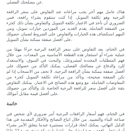
عن مصلحتك الفضلى.
هناك عامل مهم آخر يجب مراعاته عند التفاوض على سعر الرافعة
البرجية وهو تكلفة التمويل. إذا كنت ستقوم بشراء رافعة، فمن
الضروري أن تأخذ في الاعتبار تكلفة التمويل والتفاوض بشأن ذلك كجزء
من الصفقة الشاملة. يقدم العديد من الموردين خيارات تمويل، ومن
المهم استكشاف هذه الخيارات والتفاوض على الشروط لضمان حصولك
على أفضل صفقة ممكنة بشأن التمويل.
في الختام، يعد التفاوض على سعر الرافعة البرجية جزءًا مهمًا من
عملية شراء أو استئجار هذه القطعة الأساسية من المعدات. من خلال
فهم المتطلبات المحددة لمشروعك، والبحث في السوق، والاستعداد
للرد والدفاع عن مصالحك الفضلى، يمكنك التأكد من حصولك على
أفضل صفقة ممكنة بشأن الرافعة البرجية. لا تخف من الانسحاب إذا لم
تكن الصفقة صحيحة، وتأكد من مراعاة تكلفة التمويل كجزء من
المفاوضات الشاملة. مع وضع هذه النصائح في الاعتبار، يمكنك التفاوض
بثقة على أفضل سعر للرافعة البرجية الخاصة بك والتأكد من حصولك
على أفضل قيمة مقابل أموالك.
خاتمة
في الختام، فهم أسعار الرافعات البرجية أمر ضروري لأي شخص في
صناعة البناء والتشييد. من خلال اتباع النصائح والأفكار المقدمة في هذا
الدليل النهائي، يمكنك اتخاذ قرارات مستنيرة عندما يتعلق الأمر بشراء
أو استئجار رافعة برجية لمشاريعك. باعتبارنا شركة تتمتع بخبرة 12 عامًا